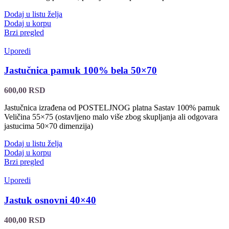
Dodaj u listu želja
Dodaj u korpu
Brzi pregled
Uporedi
Jastučnica pamuk 100% bela 50×70
600,00
RSD
Jastučnica izrađena od POSTELJNOG platna Sastav 100% pamuk
Veličina 55×75 (ostavljeno malo više zbog skupljanja ali odgovara
jastucima 50×70 dimenzija)
Dodaj u listu želja
Dodaj u korpu
Brzi pregled
Uporedi
Jastuk osnovni 40×40
400,00
RSD