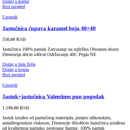
Dodaj u korpu
Brzi pregled
Uporedi
Jastučnica čupava karamel boja 40×40
550,00
RSD
Jastučnica 100% pamuk Zatvaranje na rajfešlus Obostran dezen
Dimenzija 40cm x40cm Održavanje 40C Pegla NE
Dodaj u listu želja
Dodaj u korpu
Brzi pregled
Uporedi
Jastuk+jastučnica Valentines pun pogodak
1.190,00
RSD
Jastuk izrađen od pamučnog materijala, punjen silikonskim,
antiallergenskim vlaknom. Dimenzije 40x40cm Jastučnica izrađena
od kvalitetnog pamuka, postojane štampe. 100% pamuk