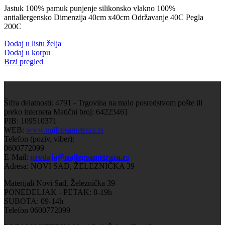
Jastuk 100% pamuk punjenje silikonsko vlakno 100%
antiallergensko Dimenzija 40cm x40cm Održavanje 40C Pegla
200C
Dodaj u listu želja
Dodaj u korpu
Brzi pregled
Šifra delatnosti: 4791 - Trgovina na malo posredstvom pošte ili
preko interneta Matični broj: 64223461
PIB: 109510371
WEB:
www.najlepsametraza.rs
Telefon (poziv, viber):
0600772099
E-Mail:
prodaja@najlepsametraza.rs
Adresa: NOVI SAD, ŽELEZNIČKA 39
Materijali Novi Sad, Železnička 39
PONEDELJAK - PETAK: 8-19h
SUBOTA: 09-14h
Telefon 0600772099