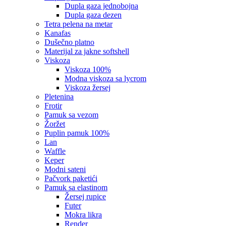
dupla gaza jednobojna
dupla gaza dezen
tetra pelena na metar
kanafas
dušečno platno
materijal za jakne softshell
viskoza
viskoza 100%
modna viskoza sa lycrom
viskoza žersej
pletenina
frotir
pamuk sa vezom
žoržet
puplin pamuk 100%
lan
waffle
keper
modni sateni
pačvork paketići
pamuk sa elastinom
žersej rupice
futer
mokra likra
render