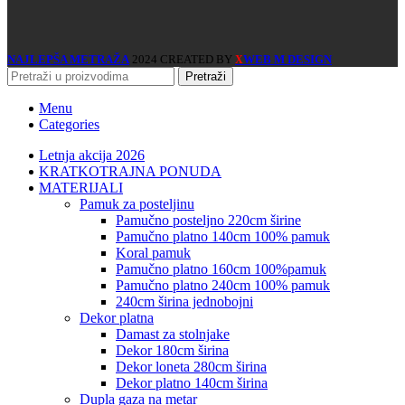
NAJLEPŠA METRAŽA
2024 CREATED BY
WEB M DESIGN
X
Pretraži
Menu
Categories
Letnja akcija 2026
KRATKOTRAJNA PONUDA
MATERIJALI
pamuk za posteljinu
pamučno posteljno 220cm širine
pamučno platno 140cm 100% pamuk
koral pamuk
pamučno platno 160cm 100%pamuk
pamučno platno 240cm 100% pamuk
240cm širina jednobojni
dekor platna
damast za stolnjake
dekor 180cm širina
dekor loneta 280cm širina
dekor platno 140cm širina
dupla gaza na metar