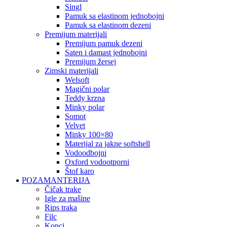
singl
pamuk sa elastinom jednobojni
pamuk sa elastinom dezeni
premijum materijali
premijum pamuk dezeni
saten i damast jednobojni
premijum žersej
zimski materijali
welsoft
magični polar
teddy krzna
minky polar
somot
velvet
minky 100×80
materijal za jakne softshell
vodoodbojni
oxford vodootporni
štof karo
POZAMANTERIJA
čičak trake
igle za mašine
rips traka
filc
konci