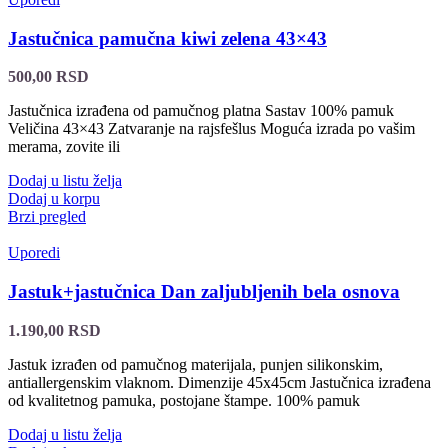
Jastučnica pamučna kiwi zelena 43×43
500,00
RSD
Jastučnica izrađena od pamučnog platna Sastav 100% pamuk
Veličina 43×43 Zatvaranje na rajsfešlus Moguća izrada po vašim
merama, zovite ili
Dodaj u listu želja
Dodaj u korpu
Brzi pregled
Uporedi
Jastuk+jastučnica Dan zaljubljenih bela osnova
1.190,00
RSD
Jastuk izrađen od pamučnog materijala, punjen silikonskim,
antiallergenskim vlaknom. Dimenzije 45x45cm Jastučnica izrađena
od kvalitetnog pamuka, postojane štampe. 100% pamuk
Dodaj u listu želja