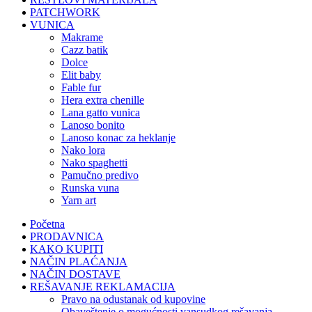
PATCHWORK
VUNICA
makrame
cazz batik
dolce
elit baby
fable fur
hera extra chenille
lana gatto vunica
lanoso bonito
lanoso konac za heklanje
nako lora
nako spaghetti
pamučno predivo
runska vuna
yarn art
Početna
PRODAVNICA
KAKO KUPITI
NAČIN PLAĆANJA
NAČIN DOSTAVE
REŠAVANJE REKLAMACIJA
pravo na odustanak od kupovine
obaveštenje o mogućnosti vansudkog rešavanja