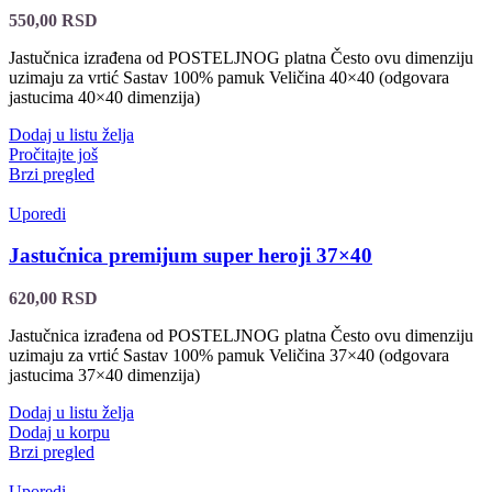
550,00
RSD
Jastučnica izrađena od POSTELJNOG platna Često ovu dimenziju
uzimaju za vrtić Sastav 100% pamuk Veličina 40×40 (odgovara
jastucima 40×40 dimenzija)
Dodaj u listu želja
Pročitajte još
Brzi pregled
Uporedi
Jastučnica premijum super heroji 37×40
620,00
RSD
Jastučnica izrađena od POSTELJNOG platna Često ovu dimenziju
uzimaju za vrtić Sastav 100% pamuk Veličina 37×40 (odgovara
jastucima 37×40 dimenzija)
Dodaj u listu želja
Dodaj u korpu
Brzi pregled
Uporedi