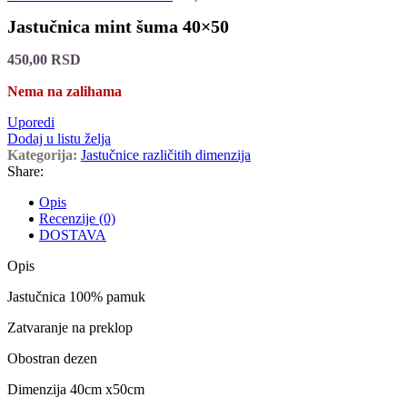
Jastučnica mint šuma 40×50
450,00
RSD
Nema na zalihama
Uporedi
Dodaj u listu želja
Kategorija:
Jastučnice različitih dimenzija
Share:
Opis
Recenzije (0)
DOSTAVA
Opis
Jastučnica 100% pamuk
Zatvaranje na preklop
Obostran dezen
Dimenzija 40cm x50cm