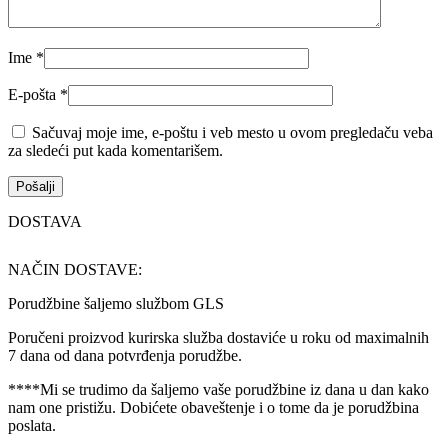
Ime
*
E-pošta
*
Sačuvaj moje ime, e-poštu i veb mesto u ovom pregledaču veba
za sledeći put kada komentarišem.
DOSTAVA
NAČIN DOSTAVE:
Porudžbine šaljemo službom GLS
Poručeni proizvod kurirska služba dostaviće u roku od maximalnih
7 dana od dana potvrđenja porudžbe.
****Mi se trudimo da šaljemo vaše porudžbine iz dana u dan kako
nam one pristižu. Dobićete obaveštenje i o tome da je porudžbina
poslata.