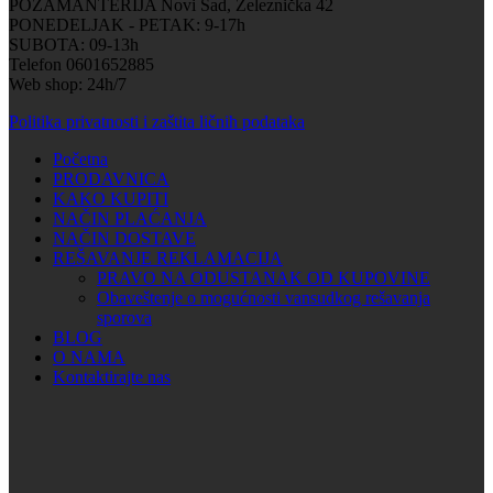
POZAMANTERIJA Novi Sad, Železnička 42
PONEDELJAK - PETAK: 9-17h
SUBOTA: 09-13h
Telefon 0601652885
Web shop: 24h/7
Politika privatnosti i zaštita ličnih podataka
Početna
PRODAVNICA
KAKO KUPITI
NAČIN PLAĆANJA
NAČIN DOSTAVE
REŠAVANJE REKLAMACIJA
PRAVO NA ODUSTANAK OD KUPOVINE
Obaveštenje o mogućnosti vansudkog rešavanja
sporova
BLOG
O NAMA
Kontaktirajte nas