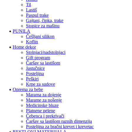
til
lastiš
paspul trake
gajtani, čipka, trake
stopice za mašinu
PUNILA
češljani silikon
koflin
Home dekor
stolnjaci/nadstolnjaci
gift program
čaršav sa lastišom
jastučnice
posteljina
peškiri
krpe za sudove
Oprema za bebe
marama za dojenje
marame za nošenje
medicinske bluze
platnene pelene
ćebenca i prekrivači
čaršav sa lastišom raznih dimenzija
posteljina za bračni krevet i krevetac
RESTLOVI MATERIJALA