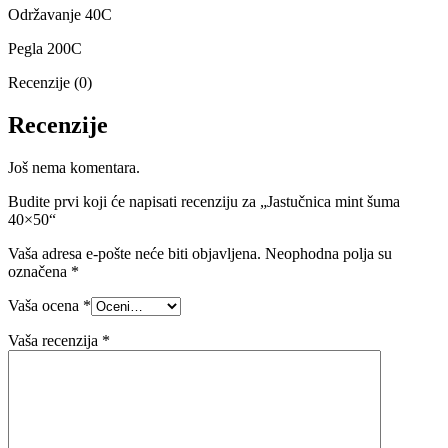
Održavanje 40C
Pegla 200C
Recenzije (0)
Recenzije
Još nema komentara.
Budite prvi koji će napisati recenziju za „Jastučnica mint šuma
40×50“
Vaša adresa e-pošte neće biti objavljena.
Neophodna polja su
označena
*
Vaša ocena
*
Vaša recenzija
*