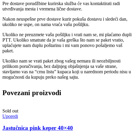
Pre dostave porudžbine kurirska služba će vas kontaktirati radi
utvrđivanja mesta i vremena lične dostave.
Nakon neuspešne prve dostave kurir pokuša dostavu i sledeći dan,
ukoliko ne uspe, on nama vraća vašu pošiljku.
Ukoliko ne preuzmete vašu pošiljku i vrati nam se, mi plaćamo dupli
PTT. Ukoliko smatrate da je vaša greška što nam se paket vratio,
uplaćujete nam duplu poštarinu i mi vam ponovo pošaljemo vaš
paket.
Ukoliko nam se vrati paket zbog vašeg nemara ili neozbiljnosti
prilikom poručivanja, bez daljnjeg objašnjenja sa vaše strane,
stavljamo vas na “crnu listu” kupaca koji u narednom periodu nisu u
mogućnosti da kupuju preko našeg sajta.
Povezani proizvodi
Sold out
Uporedi
Jastučnica pink keper 40×40