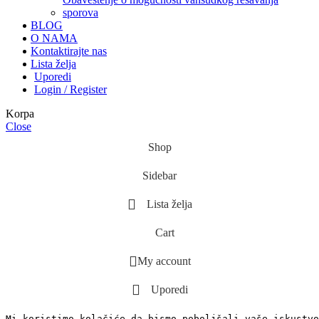
sporova
BLOG
O NAMA
Kontaktirajte nas
Lista želja
Uporedi
Login / Register
Korpa
Close
Shop
Sidebar
Lista želja
Cart
My account
Uporedi
Mi koristimo kolačiće da bismo poboljšali vaše iskustvo