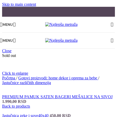
Skip to main content
MENU
MENU
Close
Sold out
Click to enlarge
Početna
/
Gotovi proizvodi: home dekor i oprema za bebe
/
Jastučnice različitih dimenzija
PREMIJUM PAMUK SATEN BAGERI MEŠALICE NA SIVOJ
1.990,00
RSD
Back to products
Jastučnica zeke i sove40x40
450,00
RSD