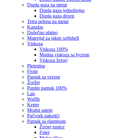
dupla gaza na metar
dupla gaza jednobojna
dupla gaza dezen
tetra pelena na metar
kanafas
dušečno platno
materijal za jakne softshell
viskoza
viskoza 100%
modna viskoza sa lycrom
viskoza žersej
pletenina
frotir
pamuk sa vezom
žoržet
puplin pamuk 100%
lan
waffle
keper
modni sateni
pačvork paketići
pamuk sa elastinom
žersej rupice
futer
mokra likra