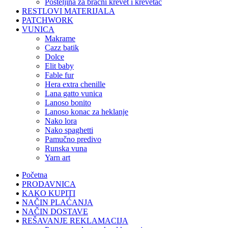
posteljina za bračni krevet i krevetac
RESTLOVI MATERIJALA
PATCHWORK
VUNICA
makrame
cazz batik
dolce
elit baby
fable fur
hera extra chenille
lana gatto vunica
lanoso bonito
lanoso konac za heklanje
nako lora
nako spaghetti
pamučno predivo
runska vuna
yarn art
Početna
PRODAVNICA
KAKO KUPITI
NAČIN PLAĆANJA
NAČIN DOSTAVE
REŠAVANJE REKLAMACIJA