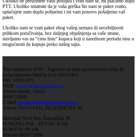
Ukoliko ne preuzmete vašu pošiljku i vrati nam se, mi plaćamo dupli
PTT. Ukoliko smatrate da je vaša greška što nam se paket vratio,
uplaćujete nam duplu poštarinu i mi vam ponovo pošaljemo vaš
paket.
Ukoliko nam se vrati paket zbog vašeg nemara ili neozbiljnosti
prilikom poručivanja, bez daljnjeg objašnjenja sa vaše strane,
stavljamo vas na “crnu listu” kupaca koji u narednom periodu nisu u
mogućnosti da kupuju preko našeg sajta.
Šifra delatnosti: 4791 - Trgovina na malo posredstvom pošte ili
preko interneta Matični broj: 64223461
PIB: 109510371
WEB:
www.najlepsametraza.rs
Telefon (poziv, viber):
0600772099
E-Mail:
prodaja@najlepsametraza.rs
Adresa: NOVI SAD, ŽELEZNIČKA 39
Materijali Novi Sad, Železnička 39
PONEDELJAK - PETAK: 8-19h
SUBOTA: 09-14h
Telefon 0600772099