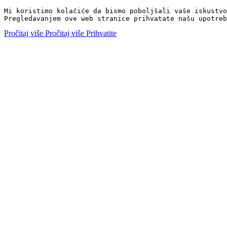
Mi koristimo kolačiće da bismo poboljšali vaše iskustvo
Pregledavanjem ove web stranice prihvatate našu upotreb
Pročitaj više
Pročitaj više
Prihvatite