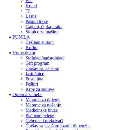
filc
konci
til
lastiš
paspul trake
gajtani, čipka, trake
stopice za mašinu
PUNILA
češljani silikon
koflin
Home dekor
stolnjaci/nadstolnjaci
gift program
čaršav sa lastišom
jastučnice
posteljina
peškiri
krpe za sudove
Oprema za bebe
marama za dojenje
marame za nošenje
medicinske bluze
platnene pelene
ćebenca i prekrivači
čaršav sa lastišom raznih dimenzija