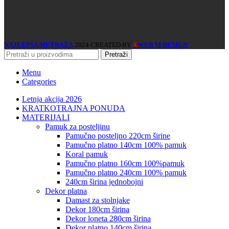
NAJLEPŠA METRAŽA
2024 CREATED BY
WEB M DESIGN
X
Pretraži
Menu
Categories
Letnja akcija 2026
KRATKOTRAJNA PONUDA
MATERIJALI
pamuk za posteljinu
pamučno posteljno 220cm širine
pamučno platno 140cm 100% pamuk
koral pamuk
pamučno platno 160cm 100%pamuk
pamučno platno 240cm 100% pamuk
240cm širina jednobojni
dekor platna
damast za stolnjake
dekor 180cm širina
dekor loneta 280cm širina
dekor platno 140cm širina