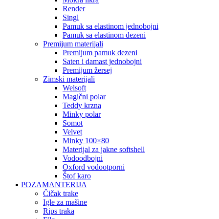
render
singl
pamuk sa elastinom jednobojni
pamuk sa elastinom dezeni
premijum materijali
premijum pamuk dezeni
saten i damast jednobojni
premijum žersej
zimski materijali
welsoft
magični polar
teddy krzna
minky polar
somot
velvet
minky 100×80
materijal za jakne softshell
vodoodbojni
oxford vodootporni
štof karo
POZAMANTERIJA
čičak trake
igle za mašine
rips traka