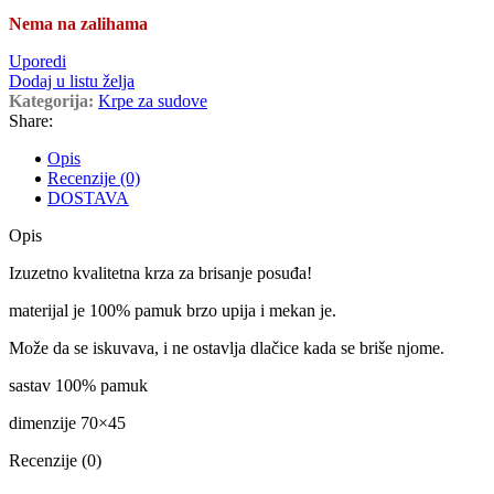
Nema na zalihama
Uporedi
Dodaj u listu želja
Kategorija:
Krpe za sudove
Share:
Opis
Recenzije (0)
DOSTAVA
Opis
Izuzetno kvalitetna krza za brisanje posuđa!
materijal je 100% pamuk brzo upija i mekan je.
Može da se iskuvava, i ne ostavlja dlačice kada se briše njome.
sastav 100% pamuk
dimenzije 70×45
Recenzije (0)