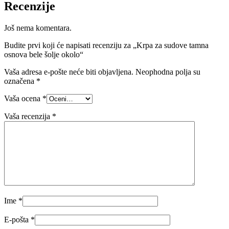
Recenzije
Još nema komentara.
Budite prvi koji će napisati recenziju za „Krpa za sudove tamna
osnova bele šolje okolo“
Vaša adresa e-pošte neće biti objavljena.
Neophodna polja su
označena
*
Vaša ocena
*
Vaša recenzija
*
Ime
*
E-pošta
*