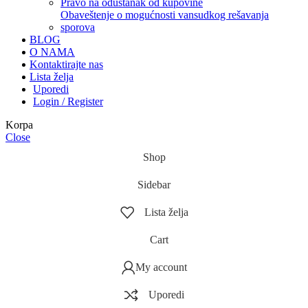
pravo na odustanak od kupovine
obaveštenje o mogućnosti vansudkog rešavanja
sporova
BLOG
O NAMA
Kontaktirajte nas
Lista želja
Uporedi
Login / Register
Korpa
Close
Shop
Sidebar
Lista želja
Cart
My account
Uporedi