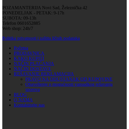
POZAMANTERIJA Novi Sad, Železnička 42
PONEDELJAK - PETAK: 9-17h
SUBOTA: 09-13h
Telefon 0601652885
Web shop: 24h/7
Politika privatnosti i zaštita ličnih podataka
Početna
PRODAVNICA
KAKO KUPITI
NAČIN PLAĆANJA
NAČIN DOSTAVE
REŠAVANJE REKLAMACIJA
PRAVO NA ODUSTANAK OD KUPOVINE
Obaveštenje o mogućnosti vansudkog rešavanja
sporova
BLOG
O NAMA
Kontaktirajte nas