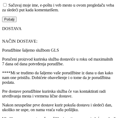
Sačuvaj moje ime, e-poštu i veb mesto u ovom pregledaču veba
za sledeći put kada komentarišem.
DOSTAVA
NAČIN DOSTAVE:
Porudžbine šaljemo službom GLS
Poručeni proizvod kurirska služba dostaviće u roku od maximalnih
7 dana od dana potvrđenja porudžbe.
****Mi se trudimo da šaljemo vaše porudžbine iz dana u dan kako
nam one pristižu. Dobićete obaveštenje i o tome da je porudžbina
poslata.
Pre dostave porudžbine kurirska služba će vas kontaktirati radi
utvrđivanja mesta i vremena lične dostave.
Nakon neuspešne prve dostave kurir pokuša dostavu i sledeći dan,
ukoliko ne uspe, on nama vraća vašu pošiljku.