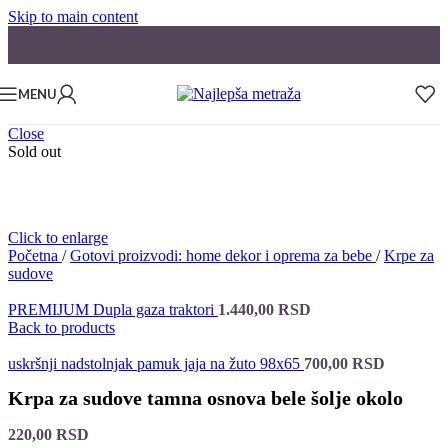
Skip to main content
MENU
Close
Sold out
Click to enlarge
Početna
/
Gotovi proizvodi: home dekor i oprema za bebe
/
Krpe za
sudove
PREMIJUM Dupla gaza traktori
1.440,00
RSD
Back to products
uskršnji nadstolnjak pamuk jaja na žuto 98x65
700,00
RSD
Krpa za sudove tamna osnova bele šolje okolo
220,00
RSD