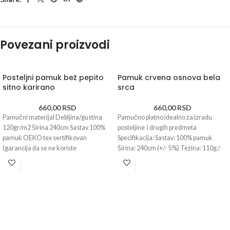
Povezani proizvodi
Posteljni pamuk bež pepito
Pamuk crvena osnova bela
sitno karirano
srca
660,00
RSD
660,00
RSD
Pamučni materijal Debljina/gustina
Pamučno platno idealno za izradu
120gr/m2 Širina 240cm Sastav 100%
posteljine i drugih predmeta
pamuk OEKO tex sertifikovan
Specifikacija: Sastav: 100% pamuk
(garancija da se ne koriste
Širina: 240cm (+/- 5%) Težina: 110g /
kancerogene materije tokom