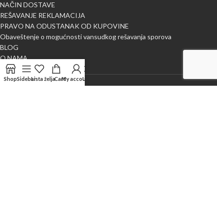
NAČIN DOSTAVE
REŠAVANJE REKLAMACIJA
PRAVO NA ODUSTANAK OD KUPOVINE
Obaveštenje o mogućnosti vansudkog rešavanja sporova
BLOG
O NAMA
Kontaktirajte nas
Shop
Sidebar
Lista želja
Cart
My account
Uporedi
X
NAJLEPŠA METRAŽA
2024 CREATED BY
WEB M DESIGN