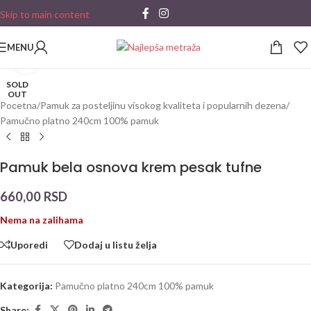
Skip to main content
MENU
Click to enlarge
SOLD
OUT
Početna
/
Pamuk za posteljinu visokog kvaliteta i popularnih dezena
/
Pamučno platno 240cm 100% pamuk
Pamuk bela osnova krem pesak tufne
660,00
RSD
Nema na zalihama
Uporedi
Dodaj u listu želja
Kategorija:
Pamučno platno 240cm 100% pamuk
Share: