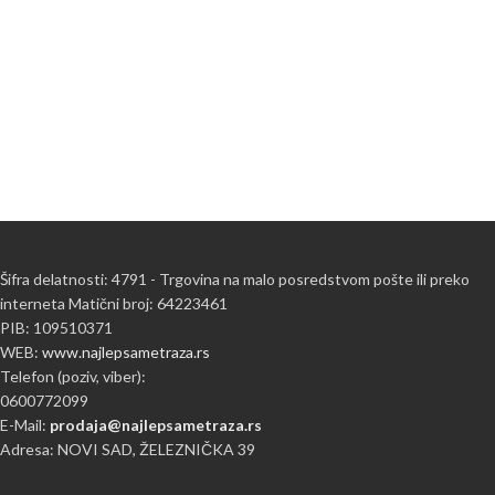
Šifra delatnosti: 4791 - Trgovina na malo posredstvom pošte ili preko
interneta Matični broj: 64223461
PIB: 109510371
WEB:
www.najlepsametraza.rs
Telefon (poziv, viber):
0600772099
E-Mail:
prodaja@najlepsametraza.rs
Adresa: NOVI SAD, ŽELEZNIČKA 39