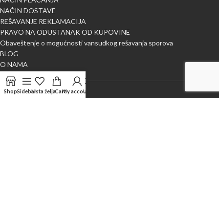
NAČIN DOSTAVE
REŠAVANJE REKLAMACIJA
PRAVO NA ODUSTANAK OD KUPOVINE
Obaveštenje o mogućnosti vansudkog rešavanja sporova
BLOG
O NAMA
Kontaktirajte nas
Shop
Sidebar
Lista želja
Cart
My account
Uporedi
X
NAJLEPŠA METRAŽA
2024 CREATED BY
WEB M DESIGN