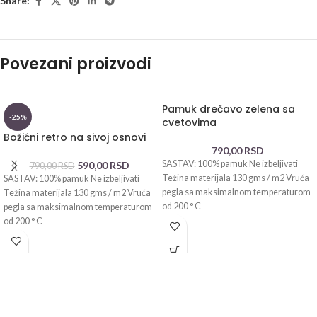
Share:
Povezani proizvodi
Pamuk drečavo zelena sa
-25%
cvetovima
Božićni retro na sivoj osnovi
790,00
RSD
SASTAV: 100% pamuk Ne izbeljivati
590,00
RSD
790,00
RSD
Težina materijala 130 gms / m2 Vruća
SASTAV: 100% pamuk Ne izbeljivati
pegla sa maksimalnom temperaturom
Težina materijala 130 gms / m2 Vruća
od 200 ° C
pegla sa maksimalnom temperaturom
od 200 ° C