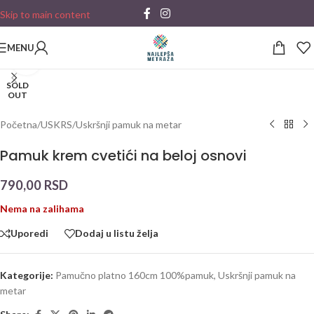
Skip to main content
MENU
Click to enlarge
SOLD
OUT
Početna
/
USKRS
/
Uskršnji pamuk na metar
Pamuk krem cvetići na beloj osnovi
790,00
RSD
Nema na zalihama
Uporedi
Dodaj u listu želja
Kategorije:
Pamučno platno 160cm 100%pamuk
,
Uskršnji pamuk na
metar