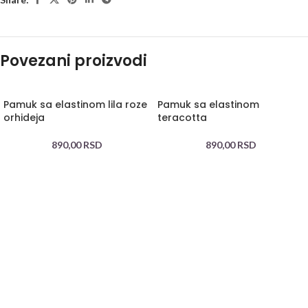
Povezani proizvodi
Pamuk sa elastinom lila roze
Pamuk sa elastinom
orhideja
teracotta
890,00
RSD
890,00
RSD