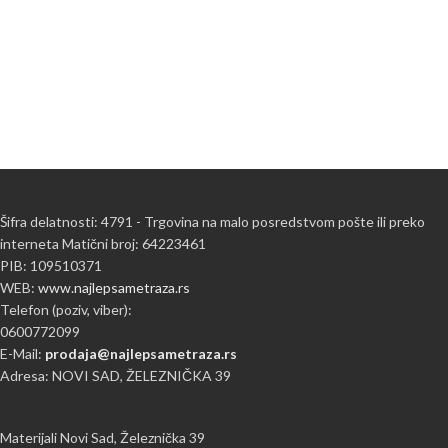
Šifra delatnosti: 4791 - Trgovina na malo posredstvom pošte ili preko
interneta Matični broj: 64223461
PIB: 109510371
WEB:
www.najlepsametraza.rs
Telefon (poziv, viber):
0600772099
E-Mail:
prodaja@najlepsametraza.rs
Adresa: NOVI SAD, ŽELEZNIČKA 39
Materijali Novi Sad, Železnička 39