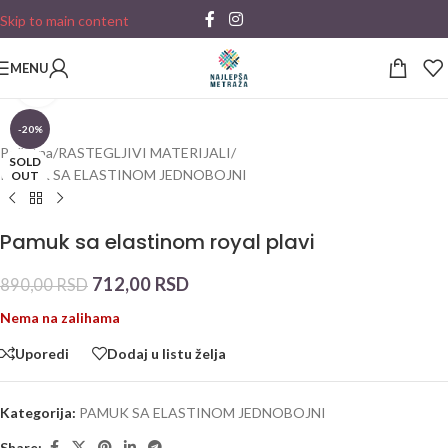
Skip to main content
MENU
Click to enlarge
-20%
Početna
/
RASTEGLJIVI MATERIJALI
/
SOLD
PAMUK SA ELASTINOM JEDNOBOJNI
OUT
Pamuk sa elastinom royal plavi
712,00
RSD
890,00
RSD
Nema na zalihama
Uporedi
Dodaj u listu želja
Kategorija:
PAMUK SA ELASTINOM JEDNOBOJNI
Share: