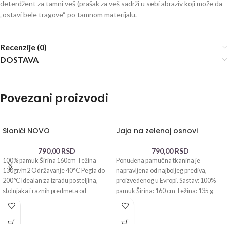
deterdžent za tamni veš (prašak za veš sadrži u sebi abraziv koji može da
„ostavi bele tragove“ po tamnom materijalu.
Recenzije (0)
DOSTAVA
Povezani proizvodi
Slonići NOVO
Jaja na zelenoj osnovi
790,00
RSD
790,00
RSD
100% pamuk Širina 160cm Težina
Ponuđena pamučna tkanina je
130gr/m2 Održavanje 40°C Pegla do
napravljena od najboljeg prediva,
200°C Idealan za izradu posteljina,
proizvedenog u Evropi. Sastav: 100%
stolnjaka i raznih predmeta od
pamuk Širina: 160 cm Težina: 135 g