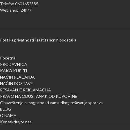
Telefon 0601652885
Web shop: 24h/7
Politika privatnosti i zaštita ličnih podataka
Početna
PRODAVNICA
KAKO KUPITI
NAČIN PLAĆANJA
NAČIN DOSTAVE
REŠAVANJE REKLAMACIJA
PRAVO NA ODUSTANAK OD KUPOVINE
Obaveštenje o mogućnosti vansudkog rešavanja sporova
BLOG
O NAMA
Kontaktirajte nas