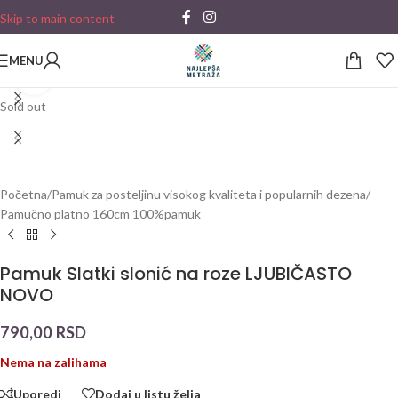
Skip to main content
MENU
Click to enlarge
Sold out
Početna
/
Pamuk za posteljinu visokog kvaliteta i popularnih dezena
/
Pamučno platno 160cm 100%pamuk
Pamuk Slatki slonić na roze LJUBIČASTO
NOVO
790,00
RSD
Nema na zalihama
Uporedi
Dodaj u listu želja