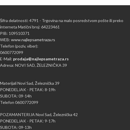
Šifra delatnosti: 4791 - Trgovina na malo posredstvom pošte ili preko
interneta Matični broj: 64223461
PIB: 109510371
WEB:
www.najlepsametraza.rs
Telefon (poziv, viber):
0600772099
E-Mail:
prodaja@najlepsametraza.rs
Adresa: NOVI SAD, ŽELEZNIČKA 39
Materijali Novi Sad, Železnička 39
PONEDELJAK - PETAK: 8-19h
SUBOTA: 09-14h
Telefon 0600772099
POZAMANTERIJA Novi Sad, Železnička 42
PONEDELJAK - PETAK: 9-17h
SUBOTA: 09-13h