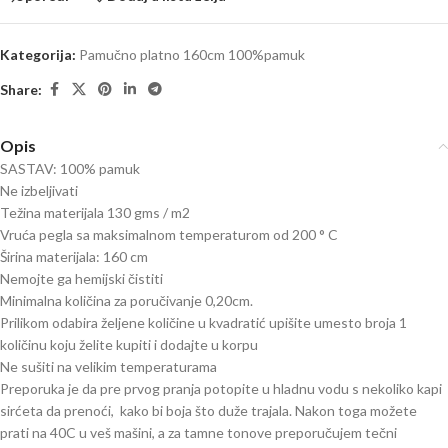
Kategorija:
Pamučno platno 160cm 100%pamuk
Share:
Opis
SASTAV: 100% pamuk
Ne izbeljivati
Težina materijala 130 gms / m2
Vruća pegla sa maksimalnom temperaturom od 200 ° C
Širina materijala: 160 cm
Nemojte ga hemijski čistiti
Minimalna količina za poručivanje 0,20cm.
Prilikom odabira željene količine u kvadratić upišite umesto broja 1
količinu koju želite kupiti i dodajte u korpu
Ne sušiti na velikim temperaturama
Preporuka je da pre prvog pranja potopite u hladnu vodu s nekoliko kapi
sirćeta da prenoći, kako bi boja što duže trajala. Nakon toga možete
prati na 40C u veš mašini, a za tamne tonove preporučujem tečni