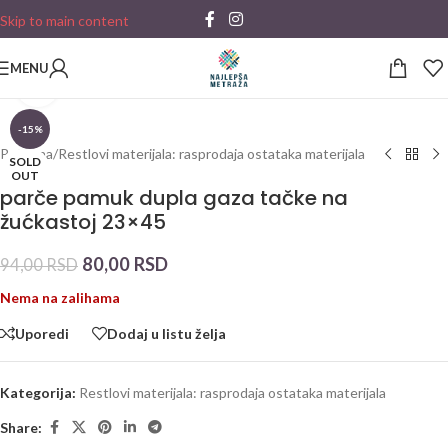
Skip to main content
MENU
Click to enlarge
-15%
Početna
/
Restlovi materijala: rasprodaja ostataka materijala
SOLD
OUT
parče pamuk dupla gaza tačke na
žućkastoj 23×45
80,00
RSD
94,00
RSD
Nema na zalihama
Uporedi
Dodaj u listu želja
Kategorija:
Restlovi materijala: rasprodaja ostataka materijala
Share: