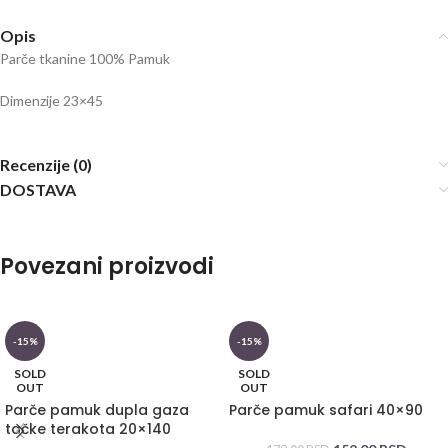
Opis
Parče tkanine 100% Pamuk
Dimenzije 23×45
Recenzije (0)
DOSTAVA
Povezani proizvodi
-15%
-15%
SOLD
SOLD
OUT
OUT
Parče pamuk dupla gaza
Parče pamuk safari 40×90
tačke terakota 20×140