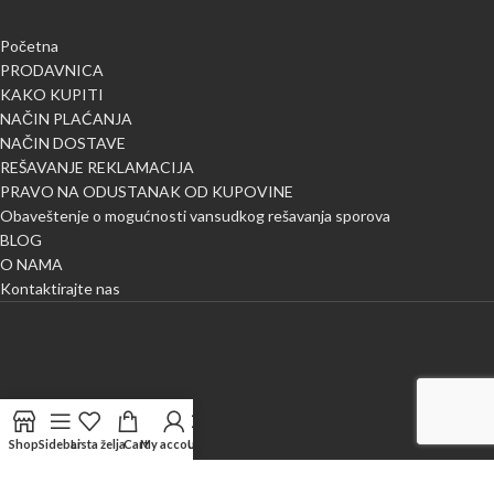
Početna
PRODAVNICA
KAKO KUPITI
NAČIN PLAĆANJA
NAČIN DOSTAVE
REŠAVANJE REKLAMACIJA
PRAVO NA ODUSTANAK OD KUPOVINE
Obaveštenje o mogućnosti vansudkog rešavanja sporova
BLOG
O NAMA
Kontaktirajte nas
Shop
Sidebar
Lista želja
Cart
My account
Uporedi