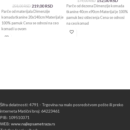
152,00
RSD
179,00
RSD
219,00
RSD
Parče od dezena Dimenzije komada
258,00
RSD
Parče od materijala Dimenzije
tkanine 40cm x90cm Materijal je 100%
komada tkanine 20x140cm Materijal je
pamuk bez oštećenja Cena se odnosi
100% pamuk Cena se odnosi na ceo
na ceo komad
komad i u ovom
Šifra delatnosti: 4791 - Trgovina na malo posredstvom pošte ili preko
interneta Matični broj: 64223461
PIB: 109510371
WEB:
www.najlepsametraza.rs