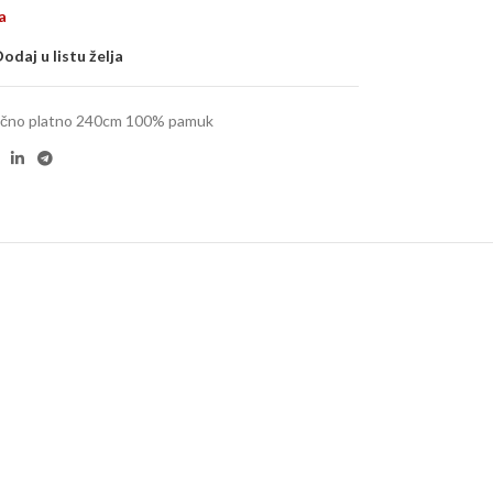
a
odaj u listu želja
čno platno 240cm 100% pamuk