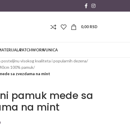
0,00
RSD
MATERIJALA
PATCHWORK
VUNICA
 posteljinu visokog kvaliteta i popularnih dezena
/
240cm 100% pamuk
/
 mede sa zvezdama na mint
jni pamuk mede sa
ama na mint
D