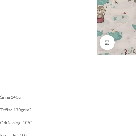
Click to en
Širina 240cm
Težina 130gr/m2
Održavanje 40
°C
Pegla do 200
°C