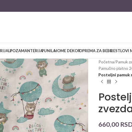
RIJALI
POZAMANTERIJA
PUNILA
HOME DEKOR
OPREMA ZA BEBE
RESTLOVI 
Početna
/
Pamuk za
Pamučno platno 
Posteljni pamuk
Postel
zvezd
660,00
RS