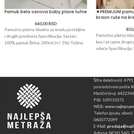
Pamuk bela osnova baby plave tufne
🟒PREMIJUM pam
braon ruže na kr
660,00
RSD
850
Pamučno platno idealno za izradu posteljine
Pamučno platno ideal
i drugih predmeta Specifikacija: Sastav:
kao i za razne druge
100% pamuk Širina: 240cm (+/- 5%) Težina:
odeće Specifikacija
110g /
Šifra delatnosti: 4791
posredstvom pošte ili
Matični broj: 642234
PIB: 109510371
WEB:
www.najlepsame
Telefon (poziv, viber):
0600772099
E-Mail:
prodaja@najl
Adresa: NOVI SAD, 