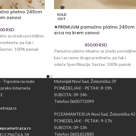
učno platno 240cm
SOLD
em osnovi
OUT
🟒PREMIJUM pamučno platno 240cm
,00
RSD
srca na krem osnovi
no za izradu posteljine,
 predmete, pa čak i
850,00
RSD
: Sastav: 100% pamuk
Pamučno platno idealno za izradu posteljine
kao i za razne druge predmete, pa čak i
odeće Specifikacija: Sastav: 100% pamuk
 - Trgovina na malo
Materijali Novi Sad, Železnička 39
 preko interneta
PONEDELJAK - PETAK: 8-19h
61
SUBOTA: 09-14h
Telefon 0600772099
traza.rs
POZAMANTERIJA Novi Sad, Železnička 42
PONEDELJAK - PETAK: 9-17h
SUBOTA: 09-13h
epsametraza.rs
Telefon 0601652885
ŽELEZNIČKA 39