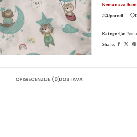
Nema na zaliham
Uporedi
D
Kategorija:
Pamu
large
Share:
OPIS
RECENZIJE (0)
DOSTAVA