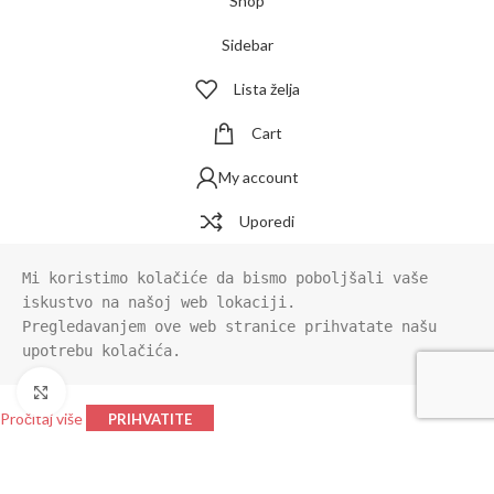
Shop
Sidebar
Lista želja
Cart
My account
Uporedi
Mi koristimo kolačiće da bismo poboljšali vaše 
iskustvo na našoj web lokaciji.

Pregledavanjem ove web stranice prihvatate našu 
upotrebu kolačića.
Click to enlarge
Pročitaj više
PRIHVATITE