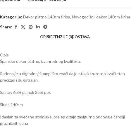
Kategorije:
Dekor platno 140cm širina
,
Novogodišnji dekor 140cm širina
Share:
OPIS
RECENZIJE (0)
DOSTAVA
Opis
Špansko dekor platno, izvanrednog kvaliteta.
Rađena je u digitalnoj štampi što znači da je otisak izuzetno kvalitetan ,
precizan i dugotrajan.
Sastav 65% pamuk 35% pes
Širina 140cm
Idealan za svečane stolnjake, prelep dizajn zasigurno pridodaje čaroliji
prazničnih dana