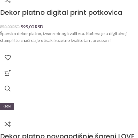
Dekor platno digital print potkovica
595,00
RSD
850,00
RSD
Špansko dekor platno, izvanrednog kvaliteta. Rađena je u digitalnoj
štampi što znači da je otisak izuzetno kvalitetan , precizan i
-30%
Dekor platno novogodišnje šareni LOVE