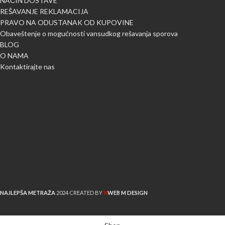
NAČIN DOSTAVE
REŠAVANJE REKLAMACIJA
PRAVO NA ODUSTANAK OD KUPOVINE
Obaveštenje o mogućnosti vansudkog rešavanja sporova
BLOG
O NAMA
Kontaktirajte nas
X
NAJLEPŠA METRAŽA
2024 CREATED BY
WEB M DESIGN