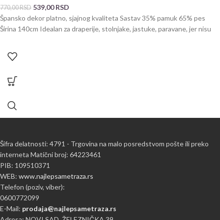
539,00
RSD
770,00
RSD
Špansko dekor platno, sjajnog kvaliteta Sastav 35% pamuk 65% pes
Širina 140cm Idealan za draperije, stolnjake, jastuke, paravane, jer nisu
Šifra delatnosti: 4791 - Trgovina na malo posredstvom pošte ili preko
interneta Matični broj: 64223461
PIB: 109510371
WEB:
www.najlepsametraza.rs
Telefon (poziv, viber):
0600772099
E-Mail:
prodaja@najlepsametraza.rs
Adresa: NOVI SAD, ŽELEZNIČKA 39