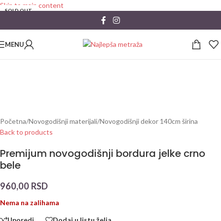
Skip to main content
SOLD OUT
MENU
Početna
/
Novogodišnji materijali
/
Novogodišnji dekor 140cm širina
Back to products
Premijum novogodišnji bordura jelke crno
bele
960,00
RSD
Nema na zalihama
Uporedi
Dodaj u listu želja