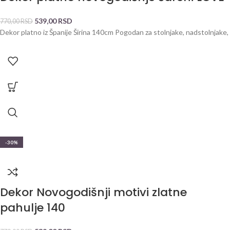
539,00
RSD
770,00
RSD
Dekor platno iz Španije Širina 140cm Pogodan za stolnjake, nadstolnjake,
-30%
Dekor Novogodišnji motivi zlatne
pahulje 140