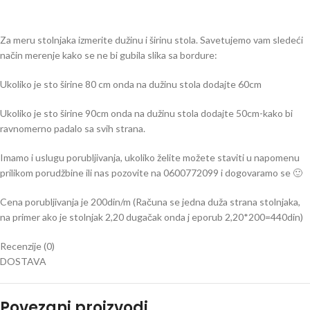
Za meru stolnjaka izmerite dužinu i širinu stola. Savetujemo vam sledeći
način merenje kako se ne bi gubila slika sa bordure:
Ukoliko je sto širine 80 cm onda na dužinu stola dodajte 60cm
Ukoliko je sto širine 90cm onda na dužinu stola dodajte 50cm-kako bi
ravnomerno padalo sa svih strana.
Imamo i uslugu porubljivanja, ukoliko želite možete staviti u napomenu
prilikom porudžbine ili nas pozovite na 0600772099 i dogovaramo se 🙂
Cena porubljivanja je 200din/m (Računa se jedna duža strana stolnjaka,
na primer ako je stolnjak 2,20 dugačak onda j eporub 2,20*200=440din)
Recenzije (0)
DOSTAVA
Povezani proizvodi