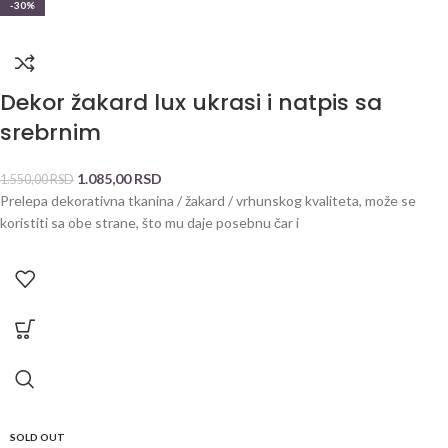
-30%
Dekor žakard lux ukrasi i natpis sa
srebrnim
1.085,00
RSD
1.550,00
RSD
Prelepa dekorativna tkanina / žakard / vrhunskog kvaliteta, može se
koristiti sa obe strane, što mu daje posebnu čar i
SOLD OUT