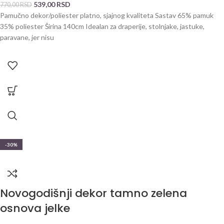
539,00
RSD
770,00
RSD
Pamučno dekor/poliester platno, sjajnog kvaliteta Sastav 65% pamuk
35% poliester Širina 140cm Idealan za draperije, stolnjake, jastuke,
paravane, jer nisu
-30%
Novogodišnji dekor tamno zelena
osnova jelke