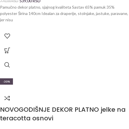
539,00
RSD
770,00
RSD
Pamučno dekor platno, sjajnog kvaliteta Sastav 65% pamuk 35%
polyester Širina 140cm Idealan za draperije, stolnjake, jastuke, paravane,
jer nisu
-30%
NOVOGODIŠNJE DEKOR PLATNO jelke na
teracotta osnovi