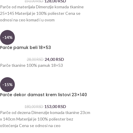
128,00
RSD
150,00
RSD
Parče od materijala Dimenzije komada tkanine
25×145 Materijal je 100% poliester Cena se
odnosi na ceo komad i u ovom
-14%
Parče pamuk beli 18×53
24,00
RSD
28,00
RSD
Parče tkanine 100% pamuk 18×53
-15%
Parče dekor damast krem listovi 23×140
153,00
RSD
180,00
RSD
Parče od dezena Dimenzije komada tkanine 23cm
x 140cm Materijal je 100% poliester bez
oštećenja Cena se odnosi na ceo