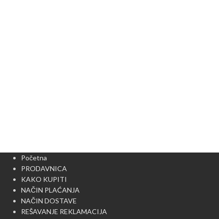
Početna
PRODAVNICA
KAKO KUPITI
NAČIN PLAĆANJA
NAČIN DOSTAVE
REŠAVANJE REKLAMACIJA