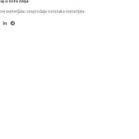
j u listu želja
ovi materijala: rasprodaja ostataka materijala