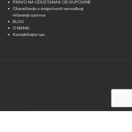
PRAVO NA ODUSTANAK OD KUPOVINE
Obaveštenje o mogućnosti vansudkog
rešavanja sporova
BLOG
O NAMA
Kontaktirajte nas
VATITE