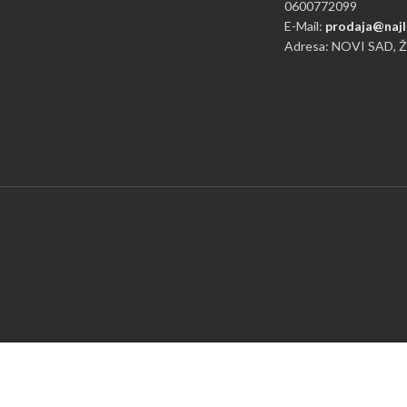
0600772099
E-Mail:
prodaja@najl
Adresa: NOVI SAD, 
Mi koristimo kolačiće da bismo poboljšali vaše isk
Pregledavanjem ove web stranice prihvatate našu up