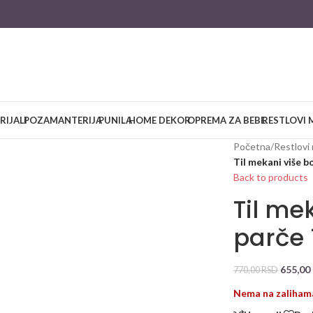
RIJALI
POZAMANTERIJA
PUNILA
HOME DEKOR
OPREMA ZA BEBE
RESTLOVI 
Početna
/
Restlovi 
Til mekani više 
Back to products
Til me
parče 
655,00
770,00
RSD
Nema na zaliham