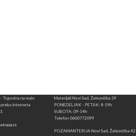
 - Trgovina na malo
Materijali Novi Sad, Železnička 39
 preko interneta
PONEDELJAK - PETAK: 8-19h
61
SUBOTA: 09-14h
Telefon 0600772099
traza.rs
POZAMANTERIJA Novi Sad, Železnička 42