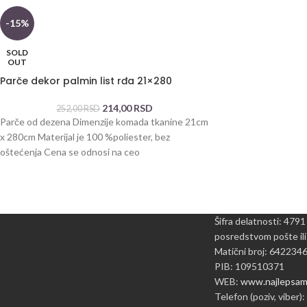
-15%
SOLD
OUT
Parče dekor palmin list rđa 21×280
214,00
RSD
252,00
RSD
Parče od dezena Dimenzije komada tkanine 21cm
x 280cm Materijal je 100 %poliester, bez
oštećenja Cena se odnosi na ceo
Šifra delatnosti: 4791
posredstvom pošte ili
Matični broj: 642234
PIB: 109510371
WEB:
www.najlepsame
Telefon (poziv, viber):