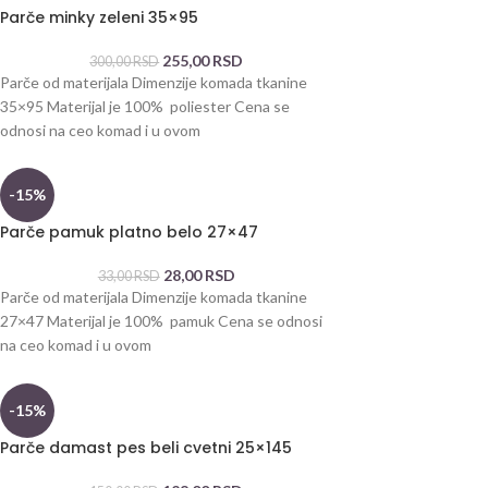
Parče minky zeleni 35×95
255,00
RSD
300,00
RSD
Parče od materijala Dimenzije komada tkanine
35×95 Materijal je 100% poliester Cena se
odnosi na ceo komad i u ovom
-15%
Parče pamuk platno belo 27×47
28,00
RSD
33,00
RSD
Parče od materijala Dimenzije komada tkanine
27×47 Materijal je 100% pamuk Cena se odnosi
na ceo komad i u ovom
-15%
Parče damast pes beli cvetni 25×145