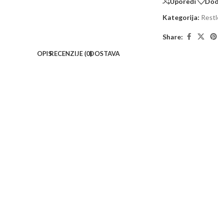
Uporedi
Doda
Kategorija:
Restl
Share:
OPIS
RECENZIJE (0)
DOSTAVA