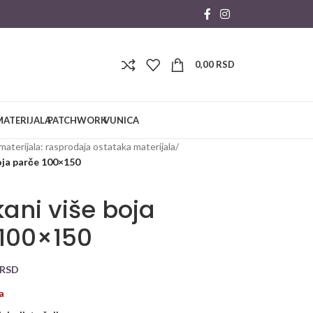
0,00
RSD
MATERIJALA
PATCHWORK
VUNICA
materijala: rasprodaja ostataka materijala
/
boja parče 100×150
kani više boja
100×150
RSD
a