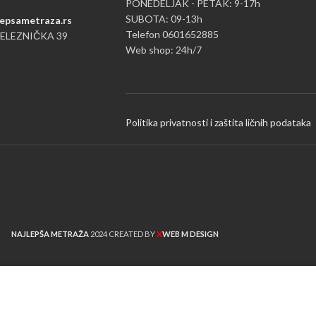
PONEDELJAK - PETAK: 9-17h
SUBOTA: 09-13h
epsametraza.rs
Telefon 0601652885
ŽELEZNIČKA 39
Web shop: 24h/7
Politika privatnosti i zaštita ličnih podataka
X
NAJLEPŠA METRAŽA
2024 CREATED BY
WEB M DESIGN
ustvo na našoj web lokaciji.

PROČITAJ VIŠE
PRIH
otrebu kolačića.