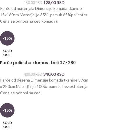
128,00
RSD
150,00
RSD
Parče od materijala Dimenzije komada tkanine
15x160cm Materijal je 35% pamuk 65%poliester
Cena se odnosi na ceo komad i u
-15%
SOLD
OUT
Parče poliester damast beli 37×280
340,00
RSD
400,00
RSD
Parče od dezena Dimenzije komada tkanine 37cm
x 280cm Materijal je 100% pamuk, bez oštećenja
Cena se odnosi na ceo
-15%
SOLD
OUT