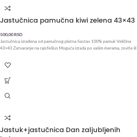
Jastučnica pamučna kiwi zelena 43×43
500,00
RSD
Jastučnica izrađena od pamučnog platna Sastav 100% pamuk Veličina
43×43 Zatvaranje na rajsfešlus Moguća izrada po vašim merama, zovite ili
Jastuk+jastučnica Dan zaljubljenih