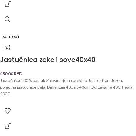
SOLD OUT
Jastučnica zeke i sove40x40
450,00
RSD
Jastučnica 100% pamuk Zatvaranje na preklop Jednostran dezen,
poleđina jastučnice bela. Dimenzija 40cm x40cm Održavanje 40C Pegla
200C