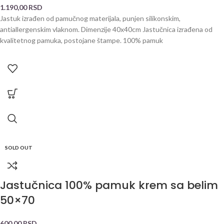
1.190,00
RSD
Jastuk izrađen od pamučnog materijala, punjen silikonskim,
antiallergenskim vlaknom. Dimenzije 40x40cm Jastučnica izrađena od
kvalitetnog pamuka, postojane štampe. 100% pamuk
SOLD OUT
Jastučnica 100% pamuk krem sa belim
50×70
600,00
RSD