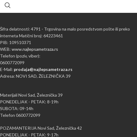
Šifra delatnosti: 4791 - Trgovina na malo posredstvom pošte ili preko
interneta Matični broj: 64223461
PIB: 109510371
WEB:
www.najlepsametraza.rs
Telefon (poziv, viber):
0600772099
E-Mail:
prodaja@najlepsametraza.rs
Adresa: NOVI SAD, ŽELEZNIČKA 39
Materijali Novi Sad, Železnička 39
PONEDELJAK - PETAK: 8-19h
SUBOTA: 09-14h
Telefon 0600772099
POZAMANTERIJA Novi Sad, Železnička 42
PONEDELJAK - PETAK: 9-17h