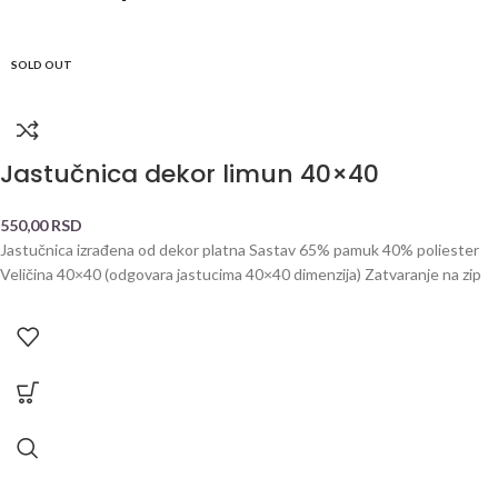
SOLD OUT
Jastučnica dekor limun 40×40
550,00
RSD
Jastučnica izrađena od dekor platna Sastav 65% pamuk 40% poliester
Veličina 40×40 (odgovara jastucima 40×40 dimenzija) Zatvaranje na zip