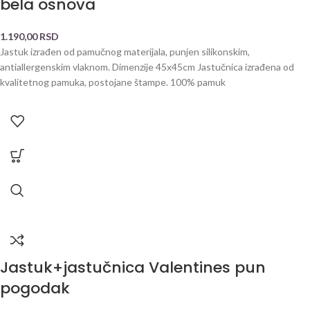
bela osnova
1.190,00
RSD
Jastuk izrađen od pamučnog materijala, punjen silikonskim,
antiallergenskim vlaknom. Dimenzije 45x45cm Jastučnica izrađena od
kvalitetnog pamuka, postojane štampe. 100% pamuk
Jastuk+jastučnica Valentines pun
pogodak