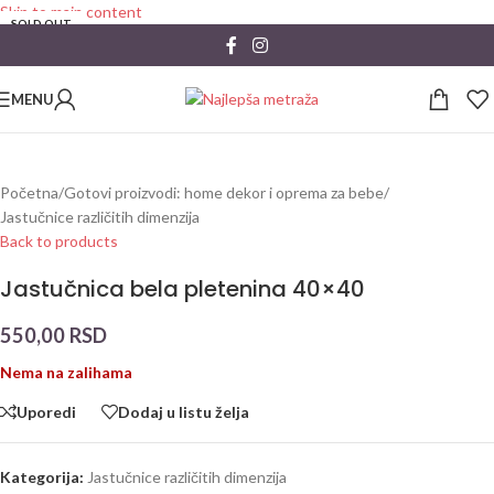
Skip to main content
SOLD OUT
MENU
Početna
/
Gotovi proizvodi: home dekor i oprema za bebe
/
Jastučnice različitih dimenzija
Back to products
Jastučnica bela pletenina 40×40
550,00
RSD
Nema na zalihama
Uporedi
Dodaj u listu želja
Kategorija:
Jastučnice različitih dimenzija