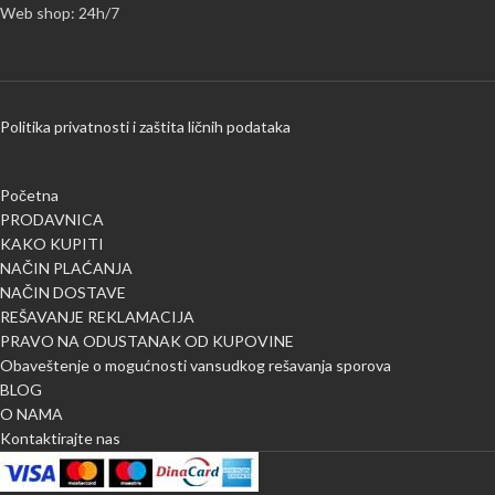
Web shop: 24h/7
Politika privatnosti i zaštita ličnih podataka
Početna
PRODAVNICA
KAKO KUPITI
NAČIN PLAĆANJA
NAČIN DOSTAVE
REŠAVANJE REKLAMACIJA
PRAVO NA ODUSTANAK OD KUPOVINE
Obaveštenje o mogućnosti vansudkog rešavanja sporova
BLOG
O NAMA
Kontaktirajte nas