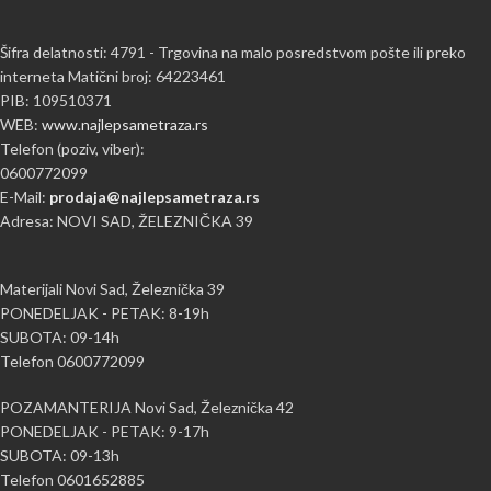
Šifra delatnosti: 4791 - Trgovina na malo posredstvom pošte ili preko
interneta Matični broj: 64223461
PIB: 109510371
WEB:
www.najlepsametraza.rs
Telefon (poziv, viber):
0600772099
E-Mail:
prodaja@najlepsametraza.rs
Adresa: NOVI SAD, ŽELEZNIČKA 39
Materijali Novi Sad, Železnička 39
PONEDELJAK - PETAK: 8-19h
SUBOTA: 09-14h
Telefon 0600772099
POZAMANTERIJA Novi Sad, Železnička 42
PONEDELJAK - PETAK: 9-17h
SUBOTA: 09-13h
Telefon 0601652885