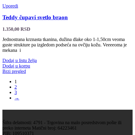
Uporedi
Teddy čupavi svetlo braon
1.350,00
RSD
Jednostrana krznasta tkanina, dužina dlake oko 1-1,50cm veoma
guste strukture pa izgledom podseća na ovčiju kožu. Veeeeoma je
mekana i
Dodaj u listu želja
Dodaj u korpu
Brzi pregled
1
2
3
→
Šifra delatnosti: 4791 - Trgovina na malo posredstvom pošte ili
preko interneta Matični broj: 64223461
PIB: 109510371