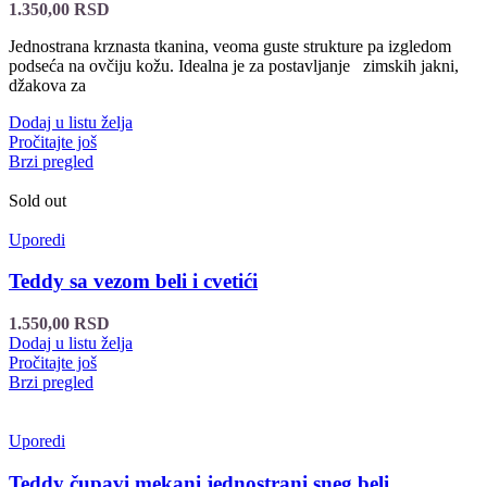
1.350,00
RSD
Jednostrana krznasta tkanina, veoma guste strukture pa izgledom
podseća na ovčiju kožu. Idealna je za postavljanje zimskih jakni,
džakova za
Dodaj u listu želja
Pročitajte još
Brzi pregled
Sold out
Uporedi
Teddy sa vezom beli i cvetići
1.550,00
RSD
Dodaj u listu želja
Pročitajte još
Brzi pregled
Uporedi
Teddy čupavi mekani jednostrani sneg beli