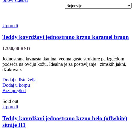
Show sidebar
Uporedi
Teddy kovrdžavi jednostrano krzno karamel braon
1.350,00
RSD
Jednostrana krznasta tkanina, veoma guste strukture pa izgledom
podseća na ovčiju kožu. Idealna je za postavljanje zimskih jakni,
džakova za
Dodaj u listu želja
Dodaj u korpu
Brzi pregled
Sold out
Uporedi
Teddy kovrdžavi jednostrano krzno belo (offwhite)
sitnije H1