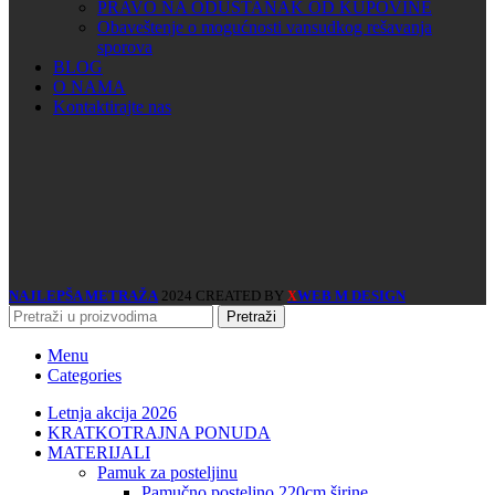
PRAVO NA ODUSTANAK OD KUPOVINE
Obaveštenje o mogućnosti vansudkog rešavanja
sporova
BLOG
O NAMA
Kontaktirajte nas
NAJLEPŠA METRAŽA
2024 CREATED BY
WEB M DESIGN
X
Pretraži
Menu
Categories
Letnja akcija 2026
KRATKOTRAJNA PONUDA
MATERIJALI
pamuk za posteljinu
pamučno posteljno 220cm širine