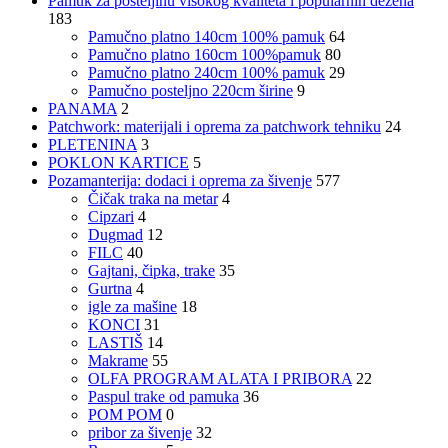
Pamuk za posteljinu visokog kvaliteta i popularnih dezena
183
Pamučno platno 140cm 100% pamuk
64
Pamučno platno 160cm 100%pamuk
80
Pamučno platno 240cm 100% pamuk
29
Pamučno posteljno 220cm širine
9
PANAMA
2
Patchwork: materijali i oprema za patchwork tehniku
24
PLETENINA
3
POKLON KARTICE
5
Pozamanterija: dodaci i oprema za šivenje
577
Čičak traka na metar
4
Cipzari
4
Dugmad
12
FILC
40
Gajtani, čipka, trake
35
Gurtna
4
igle za mašine
18
KONCI
31
LASTIŠ
14
Makrame
55
OLFA PROGRAM ALATA I PRIBORA
22
Paspul trake od pamuka
36
POM POM
0
pribor za šivenje
32