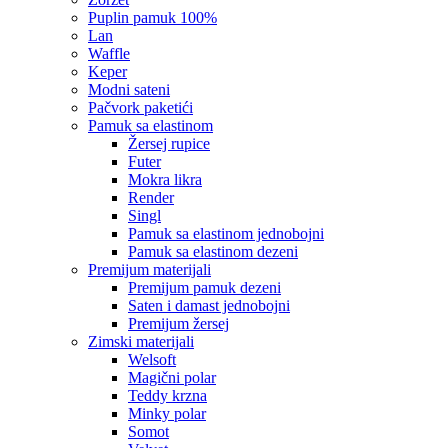
puplin pamuk 100%
lan
waffle
keper
modni sateni
pačvork paketići
pamuk sa elastinom
žersej rupice
futer
mokra likra
render
singl
pamuk sa elastinom jednobojni
pamuk sa elastinom dezeni
premijum materijali
premijum pamuk dezeni
saten i damast jednobojni
premijum žersej
zimski materijali
welsoft
magični polar
teddy krzna
minky polar
somot