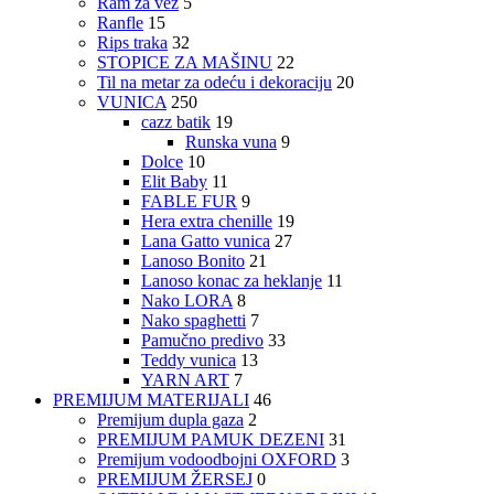
Ram za vez
5
Ranfle
15
Rips traka
32
STOPICE ZA MAŠINU
22
Til na metar za odeću i dekoraciju
20
VUNICA
250
cazz batik
19
Runska vuna
9
Dolce
10
Elit Baby
11
FABLE FUR
9
Hera extra chenille
19
Lana Gatto vunica
27
Lanoso Bonito
21
Lanoso konac za heklanje
11
Nako LORA
8
Nako spaghetti
7
Pamučno predivo
33
Teddy vunica
13
YARN ART
7
PREMIJUM MATERIJALI
46
Premijum dupla gaza
2
PREMIJUM PAMUK DEZENI
31
Premijum vodoodbojni OXFORD
3
PREMIJUM ŽERSEJ
0