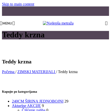
Skip to main content
MENU
Teddy krzna
Teddy krzna
Početna
/
ZIMSKI MATERIJALI
/
Teddy krzna
Kupujte po kategorijama
240CM ŠIRINA JEDNOBOJNI
29
Aktuelne AKCIJE
9
Čišćenje zaliha
0