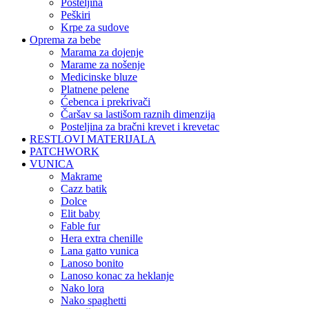
posteljina
peškiri
krpe za sudove
Oprema za bebe
marama za dojenje
marame za nošenje
medicinske bluze
platnene pelene
ćebenca i prekrivači
čaršav sa lastišom raznih dimenzija
posteljina za bračni krevet i krevetac
RESTLOVI MATERIJALA
PATCHWORK
VUNICA
makrame
cazz batik
dolce
elit baby
fable fur
hera extra chenille
lana gatto vunica
lanoso bonito
lanoso konac za heklanje
nako lora
nako spaghetti