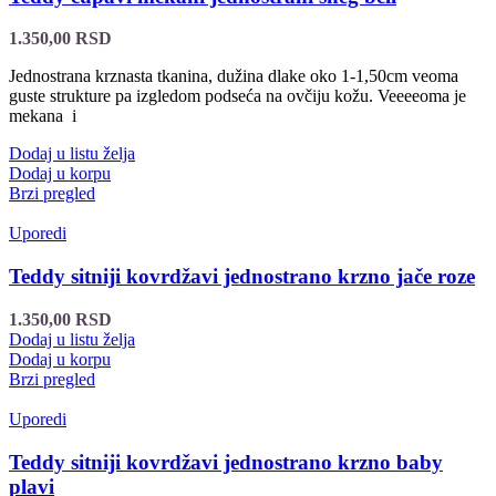
1.350,00
RSD
Jednostrana krznasta tkanina, dužina dlake oko 1-1,50cm veoma
guste strukture pa izgledom podseća na ovčiju kožu. Veeeeoma je
mekana i
Dodaj u listu želja
Dodaj u korpu
Brzi pregled
Uporedi
Teddy sitniji kovrdžavi jednostrano krzno jače roze
1.350,00
RSD
Dodaj u listu želja
Dodaj u korpu
Brzi pregled
Uporedi
Teddy sitniji kovrdžavi jednostrano krzno baby
plavi