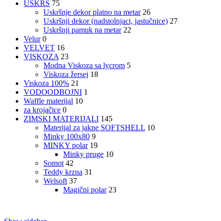
USKRS
75
Uskršnje dekor platno na metar
26
Uskršnji dekor (nadstolnjaci, jastučnice)
27
Uskršnji pamuk na metar
22
Velur
0
VELVET
16
VISKOZA
23
Modna Viskoza sa lycrom
5
Viskoza žersej
18
Viskoza 100%
21
VODOODBOJNI
1
Waffle materijal
10
za krojačice
0
ZIMSKI MATERIJALI
145
Materijal za jakne SOFTSHELL
10
Minky 100x80
9
MINKY polar
19
Minky pruge
10
Somot
42
Teddy krzna
31
Welsoft
37
Magični polar
23