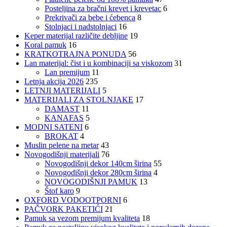
Posteljina za bračni krevet i krevetac
6
Prekrivači za bebe i ćebenca
8
Stolnjaci i nadstolnjaci
16
Keper materijal različite debljine
19
Koral pamuk
16
KRATKOTRAJNA PONUDA
56
Lan materijal: čist i u kombinaciji sa viskozom
31
Lan premijum
11
Letnja akcija 2026
235
LETNJI MATERIJALI
5
MATERIJALI ZA STOLNJAKE
17
DAMAST
11
KANAFAS
5
MODNI SATENI
6
BROKAT
4
Muslin pelene na metar
43
Novogodišnji materijali
76
Novogodišnji dekor 140cm širina
55
Novogodišnji dekor 280cm širina
4
NOVOGODIŠNJI PAMUK
13
Štof karo
9
OXFORD VODOOTPORNI
6
PAČVORK PAKETIĆI
21
Pamuk sa vezom premijum kvaliteta
18