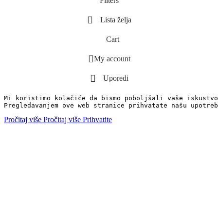
Filters
Lista želja
Cart
My account
Uporedi
Mi koristimo kolačiće da bismo poboljšali vaše iskustvo
Pregledavanjem ove web stranice prihvatate našu upotreb
Pročitaj više
Pročitaj više
Prihvatite