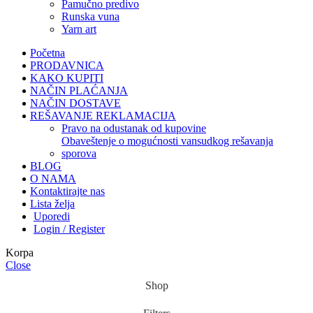
pamučno predivo
runska vuna
yarn art
Početna
PRODAVNICA
KAKO KUPITI
NAČIN PLAĆANJA
NAČIN DOSTAVE
REŠAVANJE REKLAMACIJA
pravo na odustanak od kupovine
obaveštenje o mogućnosti vansudkog rešavanja
sporova
BLOG
O NAMA
Kontaktirajte nas
Lista želja
Uporedi
Login / Register
Korpa
Close
Shop