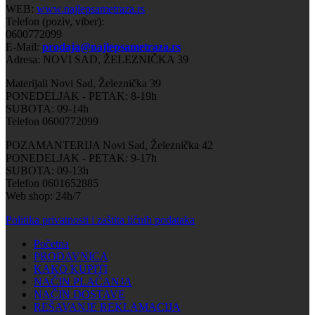
WEB:
www.najlepsametraza.rs
Telefon (poziv, viber):
0600772099
E-Mail:
prodaja@najlepsametraza.rs
Adresa: NOVI SAD, ŽELEZNIČKA 39
Materijali Novi Sad, Železnička 39
PONEDELJAK - PETAK: 8-19h
SUBOTA: 09-14h
Telefon 0600772099
POZAMANTERIJA Novi Sad, Železnička 42
PONEDELJAK - PETAK: 9-17h
SUBOTA: 09-13h
Telefon 0601652885
Web shop: 24h/7
Politika privatnosti i zaštita ličnih podataka
Početna
PRODAVNICA
KAKO KUPITI
NAČIN PLAĆANJA
NAČIN DOSTAVE
REŠAVANJE REKLAMACIJA