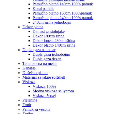
pamučno platno 140cm 100% pamuk
koral pamuk
pamučno platno 160cm 100%pamuk
pamučno platno 240cm 100% pamuk
240cm širina jednobojni
dekor platna
damast za stolnjake
dekor 180cm širina
dekor loneta 280cm širina
dekor platno 140cm širina
dupla gaza na metar
dupla gaza jednobojna
dupla gaza dezen
tetra pelena na metar
kanafas
dušečno platno
materijal za jakne softshell
viskoza
viskoza 100%
modna viskoza sa lycrom
viskoza žersej
pletenina
frotir
pamuk sa vezom
žoržet