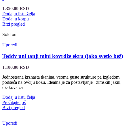
1.350,00
RSD
Dodaj u listu želja
Dodaj u korpu
Brzi pregled
Sold out
Uporedi
Teddy uni tanji mini kovrdže ekru (jako svetlo bež)
1.100,00
RSD
Jednostrana krznasta tkanina, veoma guste strukture pa izgledom
podseća na ovčiju kožu. Idealna je za postavljanje zimskih jakni,
džakova za
Dodaj u listu želja
Pročitajte još
Brzi pregled
Uporedi