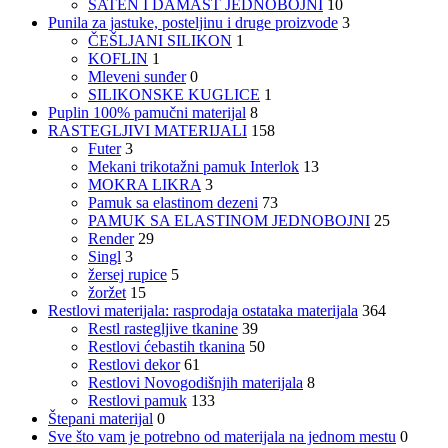
SATEN I DAMAST JEDNOBOJNI
10
Punila za jastuke, posteljinu i druge proizvode
3
ČEŠLJANI SILIKON
1
KOFLIN
1
Mleveni sunđer
0
SILIKONSKE KUGLICE
1
Puplin 100% pamučni materijal
8
RASTEGLJIVI MATERIJALI
158
Futer
3
Mekani trikotažni pamuk Interlok
13
MOKRA LIKRA
3
Pamuk sa elastinom dezeni
73
PAMUK SA ELASTINOM JEDNOBOJNI
25
Render
29
Singl
3
žersej rupice
5
žoržet
15
Restlovi materijala: rasprodaja ostataka materijala
364
Restl rastegljive tkanine
39
Restlovi ćebastih tkanina
50
Restlovi dekor
61
Restlovi Novogodišnjih materijala
8
Restlovi pamuk
133
Štepani materijal
0
Sve što vam je potrebno od materijala na jednom mestu
0