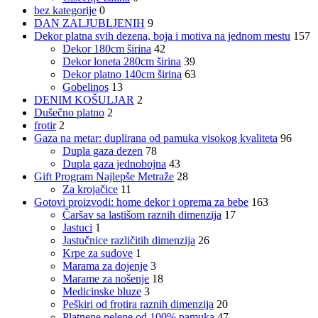
bez kategorije
0
DAN ZALJUBLJENIH
9
Dekor platna svih dezena, boja i motiva na jednom mestu
157
Dekor 180cm širina
42
Dekor loneta 280cm širina
39
Dekor platno 140cm širina
63
Gobelinos
13
DENIM KOŠULJAR
2
Dušečno platno
2
frotir
2
Gaza na metar: duplirana od pamuka visokog kvaliteta
96
Dupla gaza dezen
78
Dupla gaza jednobojna
43
Gift Program Najlepše Metraže
28
Za krojačice
11
Gotovi proizvodi: home dekor i oprema za bebe
163
Čaršav sa lastišom raznih dimenzija
17
Jastuci
1
Jastučnice različitih dimenzija
26
Krpe za sudove
1
Marama za dojenje
3
Marame za nošenje
18
Medicinske bluze
3
Peškiri od frotira raznih dimenzija
20
Platnene pelene od 100% pamuka
47