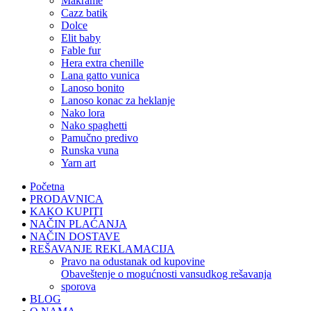
makrame
cazz batik
dolce
elit baby
fable fur
hera extra chenille
lana gatto vunica
lanoso bonito
lanoso konac za heklanje
nako lora
nako spaghetti
pamučno predivo
runska vuna
yarn art
Početna
PRODAVNICA
KAKO KUPITI
NAČIN PLAĆANJA
NAČIN DOSTAVE
REŠAVANJE REKLAMACIJA
pravo na odustanak od kupovine
obaveštenje o mogućnosti vansudkog rešavanja
sporova
BLOG