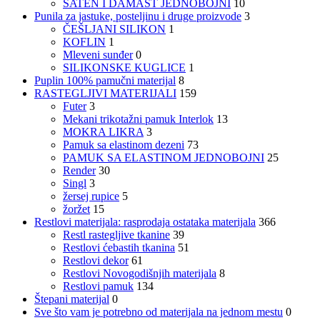
SATEN I DAMAST JEDNOBOJNI
10
Punila za jastuke, posteljinu i druge proizvode
3
ČEŠLJANI SILIKON
1
KOFLIN
1
Mleveni sunđer
0
SILIKONSKE KUGLICE
1
Puplin 100% pamučni materijal
8
RASTEGLJIVI MATERIJALI
159
Futer
3
Mekani trikotažni pamuk Interlok
13
MOKRA LIKRA
3
Pamuk sa elastinom dezeni
73
PAMUK SA ELASTINOM JEDNOBOJNI
25
Render
30
Singl
3
žersej rupice
5
žoržet
15
Restlovi materijala: rasprodaja ostataka materijala
366
Restl rastegljive tkanine
39
Restlovi ćebastih tkanina
51
Restlovi dekor
61
Restlovi Novogodišnjih materijala
8
Restlovi pamuk
134
Štepani materijal
0
Sve što vam je potrebno od materijala na jednom mestu
0