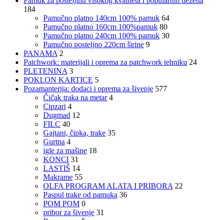
Pamuk za posteljinu visokog kvaliteta i popularnih dezena
184
Pamučno platno 140cm 100% pamuk
64
Pamučno platno 160cm 100%pamuk
80
Pamučno platno 240cm 100% pamuk
30
Pamučno posteljno 220cm širine
9
PANAMA
2
Patchwork: materijali i oprema za patchwork tehniku
24
PLETENINA
3
POKLON KARTICE
5
Pozamanterija: dodaci i oprema za šivenje
577
Čičak traka na metar
4
Cipzari
4
Dugmad
12
FILC
40
Gajtani, čipka, trake
35
Gurtna
4
igle za mašine
18
KONCI
31
LASTIŠ
14
Makrame
55
OLFA PROGRAM ALATA I PRIBORA
22
Paspul trake od pamuka
36
POM POM
0
pribor za šivenje
31