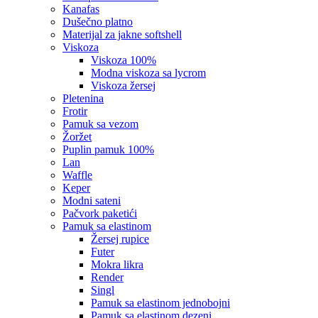
kanafas
dušečno platno
materijal za jakne softshell
viskoza
viskoza 100%
modna viskoza sa lycrom
viskoza žersej
pletenina
frotir
pamuk sa vezom
žoržet
puplin pamuk 100%
lan
waffle
keper
modni sateni
pačvork paketići
pamuk sa elastinom
žersej rupice
futer
mokra likra
render
singl
pamuk sa elastinom jednobojni
pamuk sa elastinom dezeni