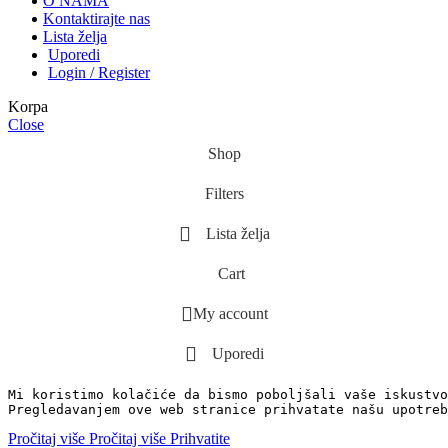
O NAMA
Kontaktirajte nas
Lista želja
Uporedi
Login / Register
Korpa
Close
Shop
Filters
Lista želja
Cart
My account
Uporedi
Mi koristimo kolačiće da bismo poboljšali vaše iskustvo
Pregledavanjem ove web stranice prihvatate našu upotreb
Pročitaj više
Pročitaj više
Prihvatite