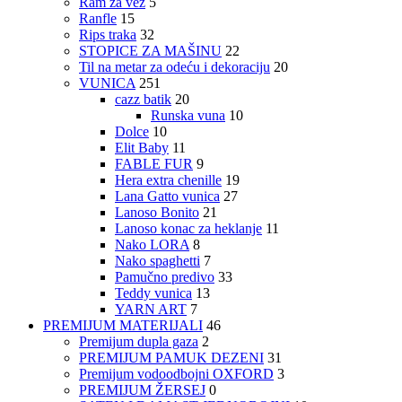
Ram za vez
5
Ranfle
15
Rips traka
32
STOPICE ZA MAŠINU
22
Til na metar za odeću i dekoraciju
20
VUNICA
251
cazz batik
20
Runska vuna
10
Dolce
10
Elit Baby
11
FABLE FUR
9
Hera extra chenille
19
Lana Gatto vunica
27
Lanoso Bonito
21
Lanoso konac za heklanje
11
Nako LORA
8
Nako spaghetti
7
Pamučno predivo
33
Teddy vunica
13
YARN ART
7
PREMIJUM MATERIJALI
46
Premijum dupla gaza
2
PREMIJUM PAMUK DEZENI
31
Premijum vodoodbojni OXFORD
3
PREMIJUM ŽERSEJ
0