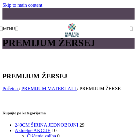
Skip to main content
MENU
PREMIJUM ŽERSEJ
PREMIJUM ŽERSEJ
Početna
/
PREMIJUM MATERIJALI
/
PREMIJUM ŽERSEJ
Kupujte po kategorijama
240CM ŠIRINA JEDNOBOJNI
29
Aktuelne AKCIJE
10
Čišćenje zaliha
0