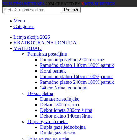
NAJLEPŠA METRAŽA
2024 CREATED BY
WEB M DESIGN
X
Pretraži
Menu
Categories
Letnja akcija 2026
KRATKOTRAJNA PONUDA
MATERIJALI
pamuk za posteljinu
pamučno posteljno 220cm širine
pamučno platno 140cm 100% pamuk
koral pamuk
pamučno platno 160cm 100%pamuk
pamučno platno 240cm 100% pamuk
240cm širina jednobojni
dekor platna
damast za stolnjake
dekor 180cm širina
dekor loneta 280cm širina
dekor platno 140cm širina
dupla gaza na metar
dupla gaza jednobojna
dupla gaza dezen
tetra pelena na metar