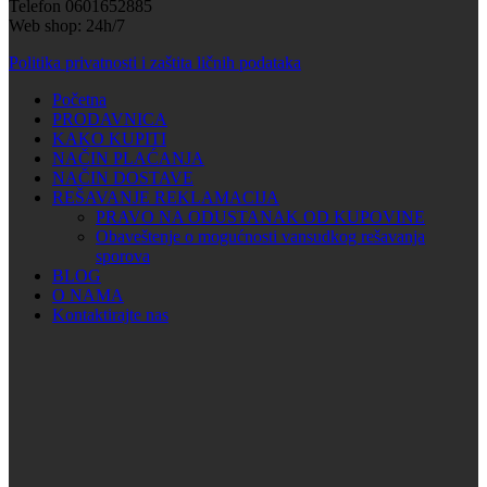
Telefon 0601652885
Web shop: 24h/7
Politika privatnosti i zaštita ličnih podataka
Početna
PRODAVNICA
KAKO KUPITI
NAČIN PLAĆANJA
NAČIN DOSTAVE
REŠAVANJE REKLAMACIJA
PRAVO NA ODUSTANAK OD KUPOVINE
Obaveštenje o mogućnosti vansudkog rešavanja
sporova
BLOG
O NAMA
Kontaktirajte nas