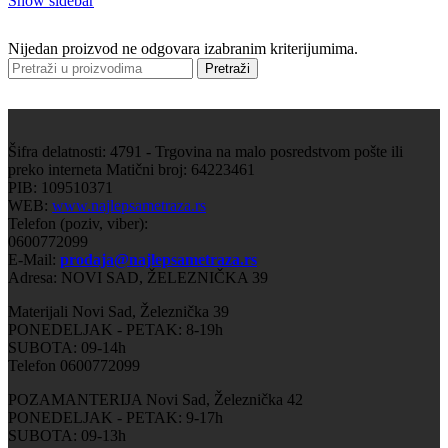
Show sidebar
Nijedan proizvod ne odgovara izabranim kriterijumima.
Pretraži
Šifra delatnosti: 4791 - Trgovina na malo posredstvom pošte ili
preko interneta Matični broj: 64223461
PIB: 109510371
WEB:
www.najlepsametraza.rs
Telefon (poziv, viber):
0600772099
E-Mail:
prodaja@najlepsametraza.rs
Adresa: NOVI SAD, ŽELEZNIČKA 39
Materijali Novi Sad, Železnička 39
PONEDELJAK - PETAK: 8-19h
SUBOTA: 09-14h
Telefon 0600772099
POZAMANTERIJA Novi Sad, Železnička 42
PONEDELJAK - PETAK: 9-17h
SUBOTA: 09-13h