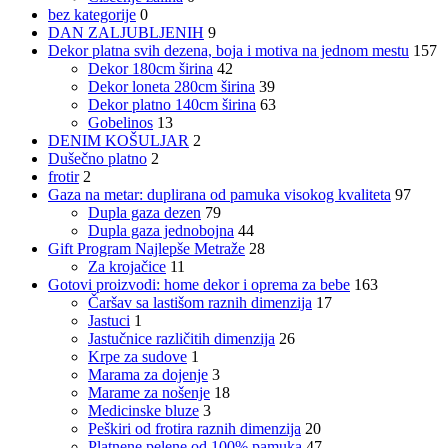
bez kategorije
0
DAN ZALJUBLJENIH
9
Dekor platna svih dezena, boja i motiva na jednom mestu
157
Dekor 180cm širina
42
Dekor loneta 280cm širina
39
Dekor platno 140cm širina
63
Gobelinos
13
DENIM KOŠULJAR
2
Dušečno platno
2
frotir
2
Gaza na metar: duplirana od pamuka visokog kvaliteta
97
Dupla gaza dezen
79
Dupla gaza jednobojna
44
Gift Program Najlepše Metraže
28
Za krojačice
11
Gotovi proizvodi: home dekor i oprema za bebe
163
Čaršav sa lastišom raznih dimenzija
17
Jastuci
1
Jastučnice različitih dimenzija
26
Krpe za sudove
1
Marama za dojenje
3
Marame za nošenje
18
Medicinske bluze
3
Peškiri od frotira raznih dimenzija
20
Platnene pelene od 100% pamuka
47