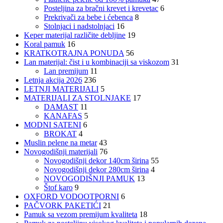
Posteljina za bračni krevet i krevetac
6
Prekrivači za bebe i ćebenca
8
Stolnjaci i nadstolnjaci
16
Keper materijal različite debljine
19
Koral pamuk
16
KRATKOTRAJNA PONUDA
56
Lan materijal: čist i u kombinaciji sa viskozom
31
Lan premijum
11
Letnja akcija 2026
236
LETNJI MATERIJALI
5
MATERIJALI ZA STOLNJAKE
17
DAMAST
11
KANAFAS
5
MODNI SATENI
6
BROKAT
4
Muslin pelene na metar
43
Novogodišnji materijali
76
Novogodišnji dekor 140cm širina
55
Novogodišnji dekor 280cm širina
4
NOVOGODIŠNJI PAMUK
13
Štof karo
9
OXFORD VODOOTPORNI
6
PAČVORK PAKETIĆI
21
Pamuk sa vezom premijum kvaliteta
18