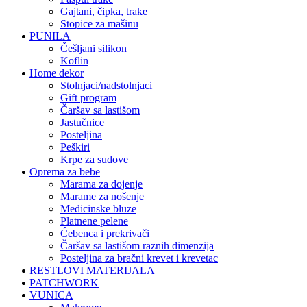
gajtani, čipka, trake
stopice za mašinu
PUNILA
češljani silikon
koflin
Home dekor
stolnjaci/nadstolnjaci
gift program
čaršav sa lastišom
jastučnice
posteljina
peškiri
krpe za sudove
Oprema za bebe
marama za dojenje
marame za nošenje
medicinske bluze
platnene pelene
ćebenca i prekrivači
čaršav sa lastišom raznih dimenzija
posteljina za bračni krevet i krevetac
RESTLOVI MATERIJALA
PATCHWORK
VUNICA