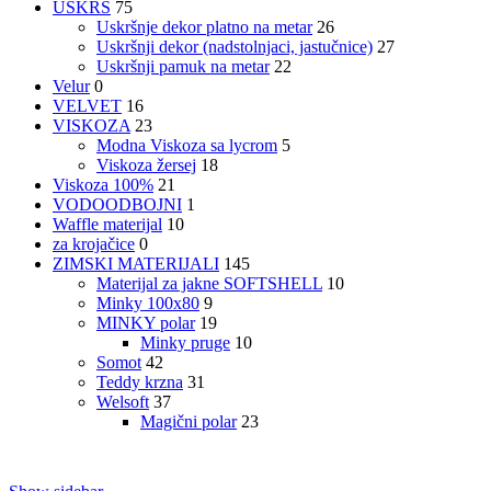
USKRS
75
Uskršnje dekor platno na metar
26
Uskršnji dekor (nadstolnjaci, jastučnice)
27
Uskršnji pamuk na metar
22
Velur
0
VELVET
16
VISKOZA
23
Modna Viskoza sa lycrom
5
Viskoza žersej
18
Viskoza 100%
21
VODOODBOJNI
1
Waffle materijal
10
za krojačice
0
ZIMSKI MATERIJALI
145
Materijal za jakne SOFTSHELL
10
Minky 100x80
9
MINKY polar
19
Minky pruge
10
Somot
42
Teddy krzna
31
Welsoft
37
Magični polar
23