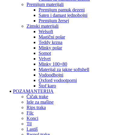
premijum materijali
premijum pamuk dezeni
saten i damast jednobojni
premijum žersej
zimski materijali
welsoft
magični polar
teddy krzna
minky polar
somot
velvet
minky 100×80
materijal za jakne softshell
vodoodbojni
oxford vodootporni
štof karo
POZAMANTERIJA
čičak trake
igle za mašine
rips traka
filc
konci
til
lastiš
paspul trake