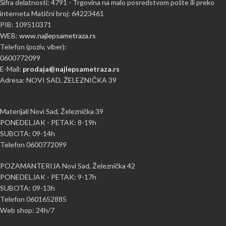
Šifra delatnosti: 4791 - Trgovina na malo posredstvom pošte ili preko
interneta Matični broj: 64223461
PIB: 109510371
WEB:
www.najlepsametraza.rs
Telefon (poziv, viber):
0600772099
E-Mail:
prodaja@najlepsametraza.rs
Adresa: NOVI SAD, ŽELEZNIČKA 39
Materijali Novi Sad, Železnička 39
PONEDELJAK - PETAK: 8-19h
SUBOTA: 09-14h
Telefon 0600772099
POZAMANTERIJA Novi Sad, Železnička 42
PONEDELJAK - PETAK: 9-17h
SUBOTA: 09-13h
Telefon 0601652885
Web shop: 24h/7