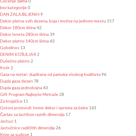
Čišćenje zaliha
0
bez kategorije
0
DAN ZALJUBLJENIH
9
Dekor platna svih dezena, boja i motiva na jednom mestu
157
Dekor 180cm širina
42
Dekor loneta 280cm širina
39
Dekor platno 140cm širina
63
Gobelinos
13
DENIM KOŠULJAR
2
Dušečno platno
2
frotir
2
Gaza na metar: duplirana od pamuka visokog kvaliteta
96
Dupla gaza dezen
78
Dupla gaza jednobojna
43
Gift Program Najlepše Metraže
28
Za krojačice
11
Gotovi proizvodi: home dekor i oprema za bebe
163
Čaršav sa lastišom raznih dimenzija
17
Jastuci
1
Jastučnice različitih dimenzija
26
Krpe za sudove
1