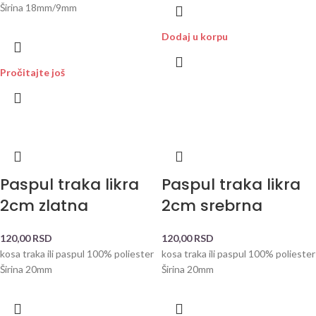
Širina 18mm/9mm
Dodaj u korpu
Pročitajte još
Paspul traka likra
Paspul traka likra
2cm zlatna
2cm srebrna
120,00
RSD
120,00
RSD
kosa traka ili paspul 100% poliester
kosa traka ili paspul 100% poliester
Širina 20mm
Širina 20mm