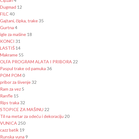
Cipzari
4
Dugmad
12
FILC
40
Gajtani, čipka, trake
35
Gurtna
4
igle za mašine
18
KONCI
31
LASTIŠ
14
Makrame
55
OLFA PROGRAM ALATA I PRIBORA
22
Paspul trake od pamuka
36
POM POM
0
pribor za šivenje
32
Ram za vez
5
Ranfle
15
Rips traka
32
STOPICE ZA MAŠINU
22
Til na metar za odeću i dekoraciju
20
VUNICA
250
cazz batik
19
Runska vuna
9