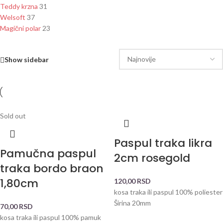
Teddy krzna
31
Welsoft
37
Magični polar
23
Show sidebar
Sold out
Paspul traka likra
Pamučna paspul
2cm rosegold
traka bordo braon
1,80cm
120,00
RSD
kosa traka ili paspul 100% poliester
Širina 20mm
70,00
RSD
kosa traka ili paspul 100% pamuk