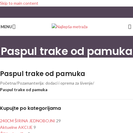
Skip to main content
MENU
Paspul trake od pamuka
Paspul trake od pamuka
Početna
/
Pozamanterija: dodaci i oprema za šivenje
/
Paspul trake od pamuka
Kupujte po kategorijama
240CM ŠIRINA JEDNOBOJNI
29
Aktuelne AKCIJE
9