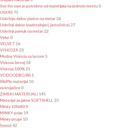
Sve što vam je potrebno od materijala na jednom mestu
0
USKRS
75
Uskršnje dekor platno na metar
26
Uskršnji dekor (nadstolnjaci, jastučnice)
27
Uskršnji pamuk na metar
22
Velur
0
VELVET
16
VISKOZA
23
Modna Viskoza sa lycrom
5
Viskoza žersej
18
Viskoza 100%
21
VODOODBOJNI
1
Waffle materijal
10
za krojačice
0
ZIMSKI MATERIJALI
145
Materijal za jakne SOFTSHELL
10
Minky 100x80
9
MINKY polar
19
Minky pruge
10
Somot
42