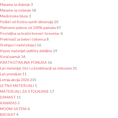
Marama za dojenje
3
Marame za nošenje
18
Medicinske bluze
3
Peškiri od frotira raznih dimenzija
20
Platnene pelene od 100% pamuka
47
Posteljina za bračni krevet i krevetac
6
Prekrivači za bebe i ćebenca
8
Stolnjaci i nadstolnjaci
16
Keper materijal različite debljine
19
Koral pamuk
16
KRATKOTRAJNA PONUDA
56
Lan materijal: čist i u kombinaciji sa viskozom
31
Lan premijum
11
Letnja akcija 2026
235
LETNJI MATERIJALI
5
MATERIJALI ZA STOLNJAKE
17
DAMAST
11
KANAFAS
5
MODNI SATENI
6
BROKAT
4