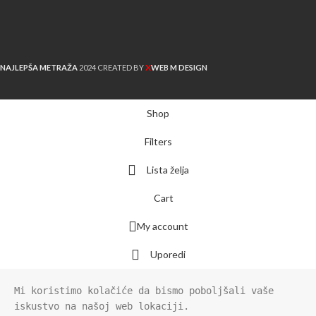
X
NAJLEPŠA METRAŽA
2024 CREATED BY
WEB M DESIGN
Shop
Filters
Lista želja
Cart
My account
Uporedi
Mi koristimo kolačiće da bismo poboljšali vaše 
iskustvo na našoj web lokaciji.
