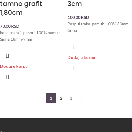
tamno grafit
3cm
1,80cm
100,00
RSD
Paspul traka pamuk 100% 30mm
70,00
RSD
širina
kosa traka ili paspul 100% pamuk
Širina 18mm/9mm
Dodaj u korpu
Dodaj u korpu
1
2
3
→