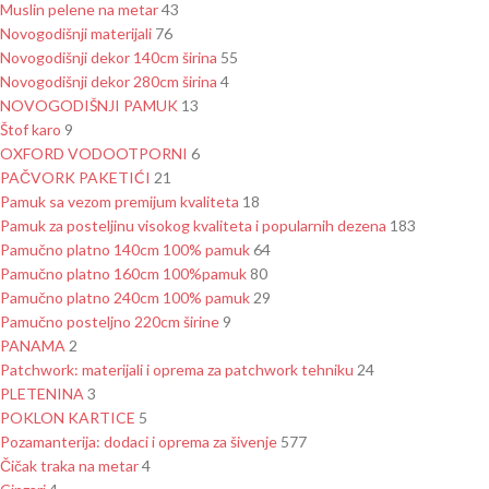
Muslin pelene na metar
43
Novogodišnji materijali
76
Novogodišnji dekor 140cm širina
55
Novogodišnji dekor 280cm širina
4
NOVOGODIŠNJI PAMUK
13
Štof karo
9
OXFORD VODOOTPORNI
6
PAČVORK PAKETIĆI
21
Pamuk sa vezom premijum kvaliteta
18
Pamuk za posteljinu visokog kvaliteta i popularnih dezena
183
Pamučno platno 140cm 100% pamuk
64
Pamučno platno 160cm 100%pamuk
80
Pamučno platno 240cm 100% pamuk
29
Pamučno posteljno 220cm širine
9
PANAMA
2
Patchwork: materijali i oprema za patchwork tehniku
24
PLETENINA
3
POKLON KARTICE
5
Pozamanterija: dodaci i oprema za šivenje
577
Čičak traka na metar
4