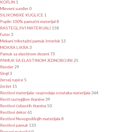
KOFLIN
1
Mleveni sunđer
0
SILIKONSKE KUGLICE
1
Puplin 100% pamučni materijal
8
RASTEGLJIVI MATERIJALI
158
Futer
3
Mekani trikotažni pamuk Interlok
13
MOKRA LIKRA
3
Pamuk sa elastinom dezeni
73
PAMUK SA ELASTINOM JEDNOBOJNI
25
Render
29
Singl
3
žersej rupice
5
žoržet
15
Restlovi materijala: rasprodaja ostataka materijala
364
Restl rastegljive tkanine
39
Restlovi ćebastih tkanina
50
Restlovi dekor
61
Restlovi Novogodišnjih materijala
8
Restlovi pamuk
133
Štepani materijal
0