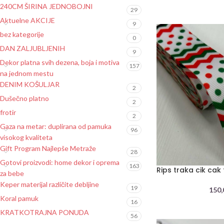
240CM ŠIRINA JEDNOBOJNI
29
Aktuelne AKCIJE
9
bez kategorije
0
DAN ZALJUBLJENIH
9
Dekor platna svih dezena, boja i motiva
157
na jednom mestu
DENIM KOŠULJAR
2
Dušečno platno
2
frotir
2
Gaza na metar: duplirana od pamuka
96
visokog kvaliteta
Gift Program Najlepše Metraže
28
Gotovi proizvodi: home dekor i oprema
163
Rips traka cik cak
za bebe
Keper materijal različite debljine
19
150
Koral pamuk
16
KRATKOTRAJNA PONUDA
56