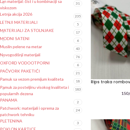
Lan materijal: čist i u kombinaciji sa
31
viskozom
Letnja akcija 2026
235
LETNJI MATERIJALI
5
MATERIJALI ZA STOLNJAKE
17
MODNI SATENI
6
Muslin pelene na metar
43
Novogodišnji materijali
76
OXFORD VODOOTPORNI
6
PAČVORK PAKETIĆI
21
Pamuk sa vezom premijum kvaliteta
18
Rips traka rombo
Pamuk za posteljinu visokog kvaliteta i
183
150
popularnih dezena
PANAMA
2
Patchwork: materijali i oprema za
24
patchwork tehniku
PLETENINA
3
POKLON KARTICE