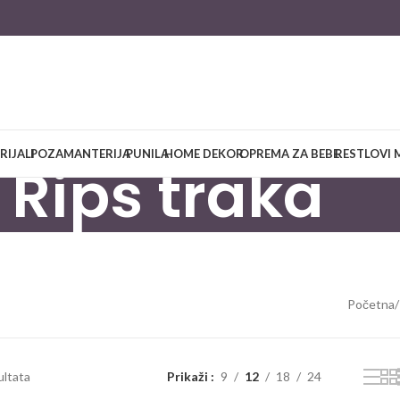
RIJALI
POZAMANTERIJA
PUNILA
HOME DEKOR
OPREMA ZA BEBE
RESTLOVI 
Rips traka
Početna
/
ultata
Prikaži
9
12
18
24