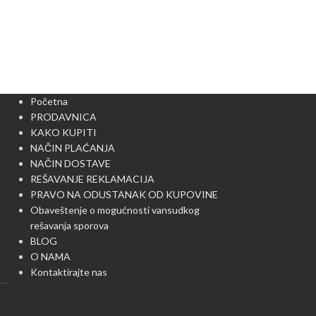
Početna
PRODAVNICA
KAKO KUPITI
NAČIN PLAĆANJA
NAČIN DOSTAVE
REŠAVANJE REKLAMACIJA
PRAVO NA ODUSTANAK OD KUPOVINE
Obaveštenje o mogućnosti vansudkog
rešavanja sporova
BLOG
O NAMA
Kontaktirajte nas