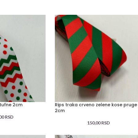
 tufne 2cm
Rips traka crveno zelene kose pruge
2cm
,00
RSD
150,00
RSD