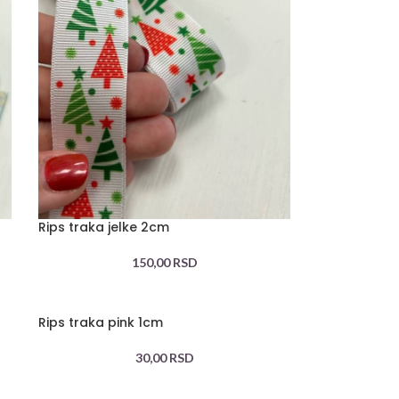
Rips traka jelke 2cm
150,00
RSD
Rips traka pink 1cm
30,00
RSD