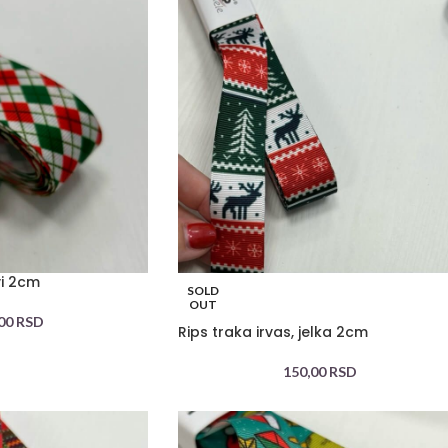
vi 2cm
SOLD
OUT
,00
RSD
Rips traka irvas, jelka 2cm
150,00
RSD