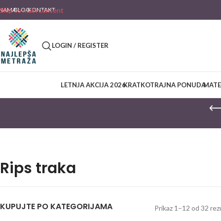
 NAMA
Skip to main content
BLOG
KONTAKT
LOGIN / REGISTER
LETNJA AKCIJA 2026
KRATKOTRAJNA PONUDA
MATE
Rips traka
KUPUJTE PO KATEGORIJAMA
Prikaz 1–12 od 32 rez