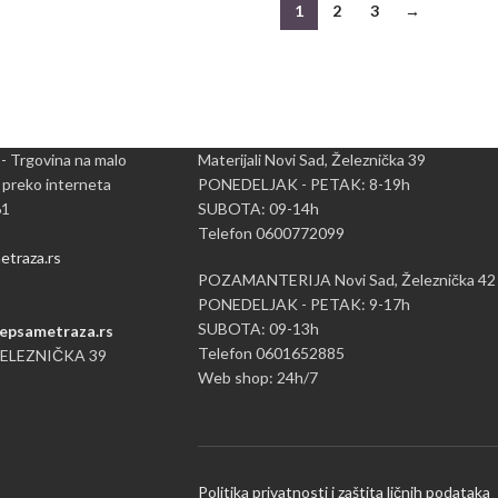
1
2
3
→
 - Trgovina na malo
Materijali Novi Sad, Železnička 39
 preko interneta
PONEDELJAK - PETAK: 8-19h
61
SUBOTA: 09-14h
Telefon 0600772099
traza.rs
POZAMANTERIJA Novi Sad, Železnička 42
PONEDELJAK - PETAK: 9-17h
SUBOTA: 09-13h
epsametraza.rs
Telefon 0601652885
ŽELEZNIČKA 39
Web shop: 24h/7
Politika privatnosti i zaštita ličnih podataka