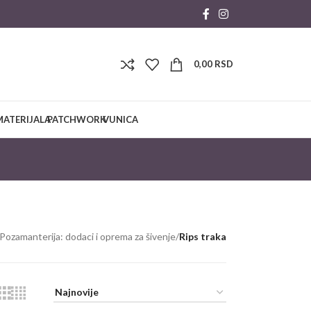
0,00
RSD
MATERIJALA
PATCHWORK
VUNICA
Pozamanterija: dodaci i oprema za šivenje
/
Rips traka