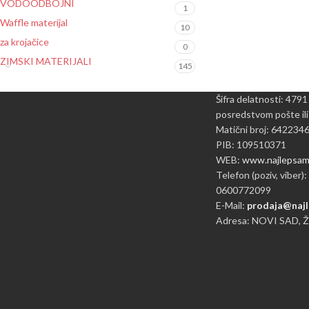
VODOODBOJNI
1
Waffle materijal
10
za krojačice
0
ZIMSKI MATERIJALI
145
Šifra delatnosti: 4791
posredstvom pošte ili
Matični broj: 642234
PIB: 109510371
WEB:
www.najlepsame
Telefon (poziv, viber):
0600772099
E-Mail:
prodaja@najl
Adresa: NOVI SAD, 