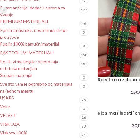
5
Pozamanterija: dodaci i oprema za
577
šivenje
PREMIJUM MATERIJALI
46
Punila za jastuke, posteljinu i druge
3
proizvode
Puplin 100% pamučni materijal
8
RASTEGLJIVI MATERIJALI
158
Restlovi materijala: rasprodaja
364
ostataka materijala
Štepani materijal
0
Rips traka zelena 
Sve što vam je potrebno od materijala
0
na jednom mestu
150
USKRS
75
Velur
0
Rips maslinasti 1c
VELVET
16
VISKOZA
30,
23
Viskoza 100%
21