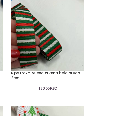
Rips traka zelena crvena bela pruga
2cm
150,00
RSD