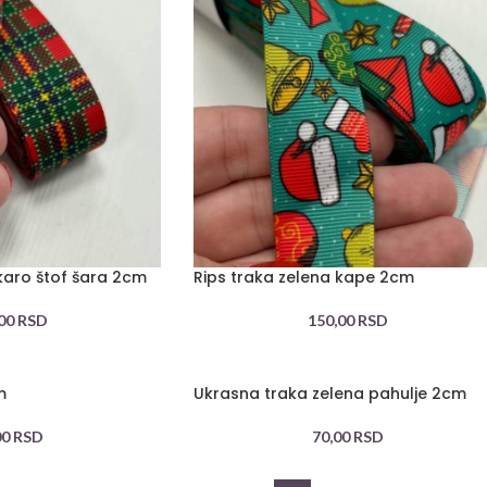
karo štof šara 2cm
Rips traka zelena kape 2cm
,00
RSD
150,00
RSD
m
Ukrasna traka zelena pahulje 2cm
00
RSD
70,00
RSD