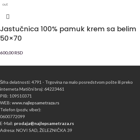
out
Jastučnica 100% pamuk krem sa belim
50×70
600,00
RSD
Šifra delatnosti: 4791 - Trgovina na malo posredstvom pošte ili preko
interneta Matični broj: 64223461
PIB: 109510371
WEB:
www.najlepsametraza.rs
Telefon (poziv, viber):
0600772099
E-Mail:
prodaja@najlepsametraza.rs
Adresa: NOVI SAD, ŽELEZNIČKA 39