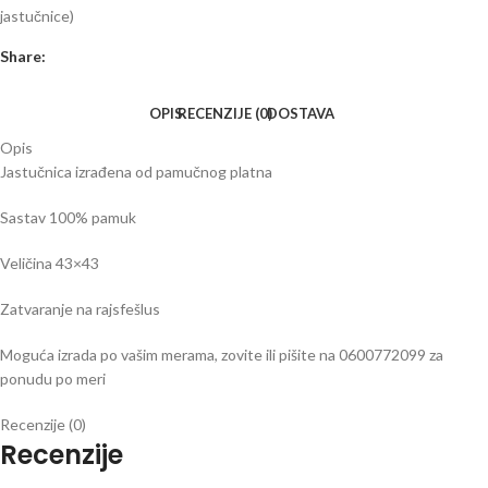
jastučnice)
Share:
OPIS
RECENZIJE (0)
DOSTAVA
Opis
Jastučnica izrađena od pamučnog platna
Sastav 100% pamuk
Veličina 43×43
Zatvaranje na rajsfešlus
Moguća izrada po vašim merama, zovite ili pišite na 0600772099 za
ponudu po meri
Recenzije (0)
Recenzije