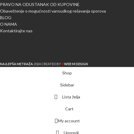
PRAVO NA ODUSTANAK OD KUPOVINE
Obaveštenje o mogućnosti vansudkog rešavanja sporova
BLOG
O NAMA
Kontaktirajte nas
X
NAJLEPŠA METRAŽA
2024 CREATED BY
WEB M DESIGN
Shop
Sidebar
Lista želja
Cart
My account
Uporedi