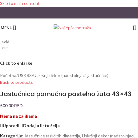
Skip to main content
MENU
Sold
out
Click to enlarge
Početna
/
USKRS
/
Uskršnji dekor (nadstolnjaci, jastučnice)
Back to products
Jastučnica pamučna pastelno žuta 43×43
500,00
RSD
Nema na zalihama
Uporedi
Dodaj u listu želja
Kategorije:
Jastučnice različitih dimenzija
,
Uskršnji dekor (nadstolnjaci,