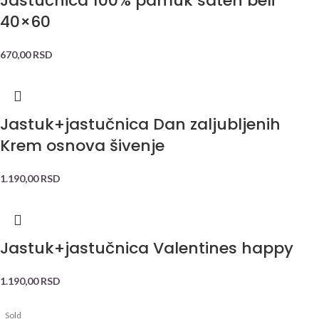
Jastučnica 100% pamuk saten beli
40×60
670,00
RSD
Jastuk+jastučnica Dan zaljubljenih
Krem osnova šivenje
1.190,00
RSD
Jastuk+jastučnica Valentines happy
1.190,00
RSD
Sold