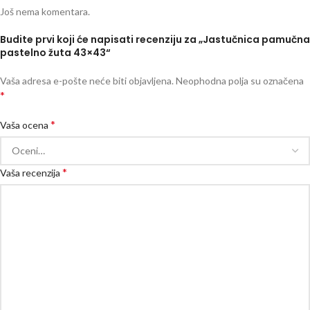
Još nema komentara.
Budite prvi koji će napisati recenziju za „Jastučnica pamučna
pastelno žuta 43×43“
Vaša adresa e-pošte neće biti objavljena.
Neophodna polja su označena
*
*
Vaša ocena
*
Vaša recenzija