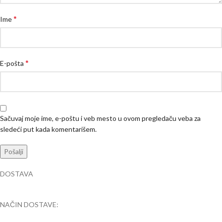
*
Ime
*
E-pošta
Sačuvaj moje ime, e-poštu i veb mesto u ovom pregledaču veba za
sledeći put kada komentarišem.
DOSTAVA
NAČIN DOSTAVE: