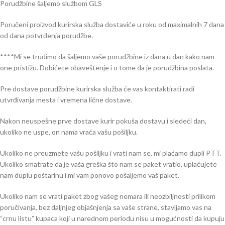
Porudžbine šaljemo službom GLS
Poručeni proizvod kurirska služba dostaviće u roku od maximalnih 7 dana
od dana potvrđenja porudžbe.
****Mi se trudimo da šaljemo vaše porudžbine iz dana u dan kako nam
one pristižu. Dobićete obaveštenje i o tome da je porudžbina poslata.
Pre dostave porudžbine kurirska služba će vas kontaktirati radi
utvrđivanja mesta i vremena lične dostave.
Nakon neuspešne prve dostave kurir pokuša dostavu i sledeći dan,
ukoliko ne uspe, on nama vraća vašu pošiljku.
Ukoliko ne preuzmete vašu pošiljku i vrati nam se, mi plaćamo dupli PTT.
Ukoliko smatrate da je vaša greška što nam se paket vratio, uplaćujete
nam duplu poštarinu i mi vam ponovo pošaljemo vaš paket.
Ukoliko nam se vrati paket zbog vašeg nemara ili neozbiljnosti prilikom
poručivanja, bez daljnjeg objašnjenja sa vaše strane, stavljamo vas na
“crnu listu” kupaca koji u narednom periodu nisu u mogućnosti da kupuju