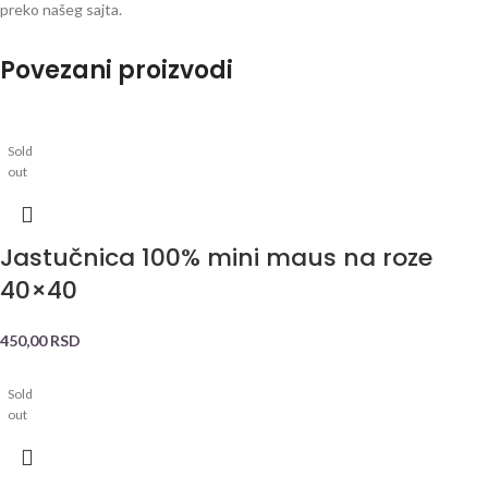
preko našeg sajta.
Povezani proizvodi
Sold
out
Jastučnica 100% mini maus na roze
40×40
450,00
RSD
Sold
out