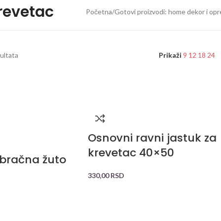
krevetac
Početna
/
Gotovi proizvodi: home dekor i op
zultata
Prikaži
9
12
18
24
Osnovni ravni jastuk za
krevetac 40×50
bračna žuto
330,00
RSD