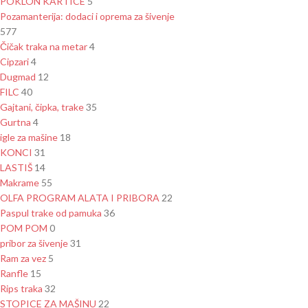
POKLON KARTICE
5
Pozamanterija: dodaci i oprema za šivenje
577
Čičak traka na metar
4
Cipzari
4
Dugmad
12
FILC
40
Gajtani, čipka, trake
35
Gurtna
4
igle za mašine
18
KONCI
31
LASTIŠ
14
Makrame
55
OLFA PROGRAM ALATA I PRIBORA
22
Paspul trake od pamuka
36
POM POM
0
pribor za šivenje
31
Ram za vez
5
Ranfle
15
Rips traka
32
STOPICE ZA MAŠINU
22