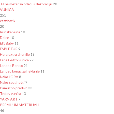
Til na metar za odeću i dekoraciju
20
VUNICA
251
cazz batik
20
Runska vuna
10
Dolce
10
Elit Baby
11
FABLE FUR
9
Hera extra chenille
19
Lana Gatto vunica
27
Lanoso Bonito
21
Lanoso konac za heklanje
11
Nako LORA
8
Nako spaghetti
7
Pamučno predivo
33
Teddy vunica
13
YARN ART
7
PREMIJUM MATERIJALI
46