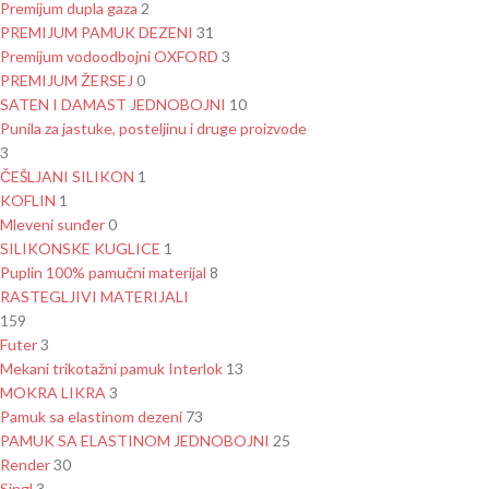
Premijum dupla gaza
2
PREMIJUM PAMUK DEZENI
31
Premijum vodoodbojni OXFORD
3
PREMIJUM ŽERSEJ
0
SATEN I DAMAST JEDNOBOJNI
10
Punila za jastuke, posteljinu i druge proizvode
3
ČEŠLJANI SILIKON
1
KOFLIN
1
Mleveni sunđer
0
SILIKONSKE KUGLICE
1
Puplin 100% pamučni materijal
8
RASTEGLJIVI MATERIJALI
159
Futer
3
Mekani trikotažni pamuk Interlok
13
MOKRA LIKRA
3
Pamuk sa elastinom dezeni
73
PAMUK SA ELASTINOM JEDNOBOJNI
25
Render
30
Singl
3