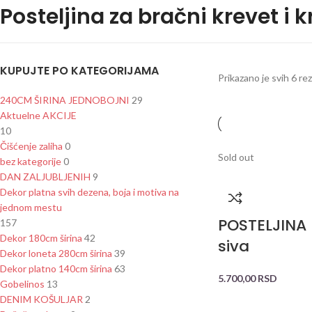
Posteljina za bračni krevet i 
KUPUJTE PO KATEGORIJAMA
Prikazano je svih 6 re
240CM ŠIRINA JEDNOBOJNI
29
Aktuelne AKCIJE
10
Čišćenje zaliha
0
Sold out
bez kategorije
0
DAN ZALJUBLJENIH
9
Dekor platna svih dezena, boja i motiva na
jednom mestu
POSTELJINA 
157
Dekor 180cm širina
42
siva
Dekor loneta 280cm širina
39
Dekor platno 140cm širina
63
5.700,00
RSD
Gobelinos
13
DENIM KOŠULJAR
2