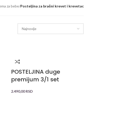
rema za bebe
/
Posteljina za bračni krevet i krevetac
POSTELJINA duge
premijum 3/1 set
2.490,00
RSD