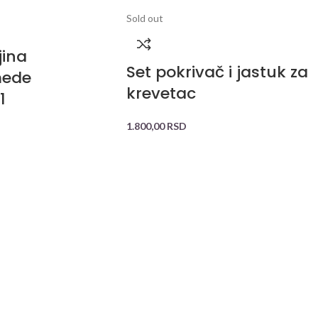
Sold out
jina
Set pokrivač i jastuk za
mede
krevetac
1
1.800,00
RSD