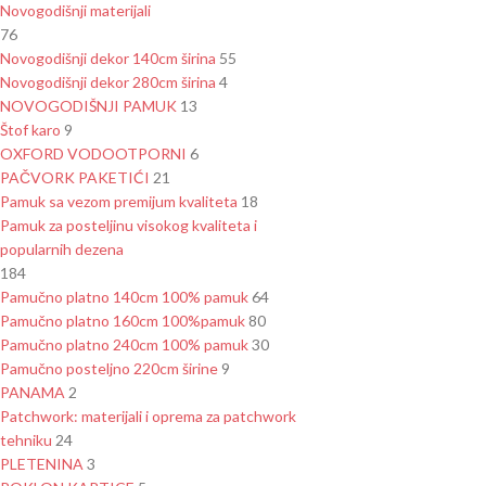
Novogodišnji materijali
76
Novogodišnji dekor 140cm širina
55
Novogodišnji dekor 280cm širina
4
NOVOGODIŠNJI PAMUK
13
Štof karo
9
OXFORD VODOOTPORNI
6
PAČVORK PAKETIĆI
21
Pamuk sa vezom premijum kvaliteta
18
Pamuk za posteljinu visokog kvaliteta i
popularnih dezena
184
Pamučno platno 140cm 100% pamuk
64
Pamučno platno 160cm 100%pamuk
80
Pamučno platno 240cm 100% pamuk
30
Pamučno posteljno 220cm širine
9
PANAMA
2
Patchwork: materijali i oprema za patchwork
tehniku
24
PLETENINA
3