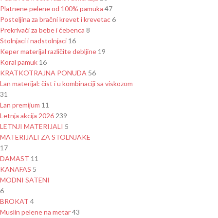
Platnene pelene od 100% pamuka
47
Posteljina za bračni krevet i krevetac
6
Prekrivači za bebe i ćebenca
8
Stolnjaci i nadstolnjaci
16
Keper materijal različite debljine
19
Koral pamuk
16
KRATKOTRAJNA PONUDA
56
Lan materijal: čist i u kombinaciji sa viskozom
31
Lan premijum
11
Letnja akcija 2026
239
LETNJI MATERIJALI
5
MATERIJALI ZA STOLNJAKE
17
DAMAST
11
KANAFAS
5
MODNI SATENI
6
BROKAT
4
Muslin pelene na metar
43