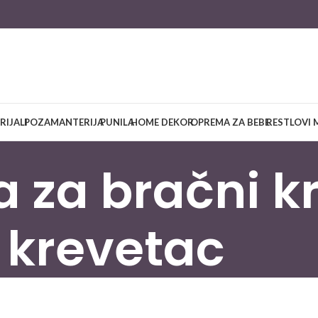
RIJALI
POZAMANTERIJA
PUNILA
HOME DEKOR
OPREMA ZA BEBE
RESTLOVI 
a za bračni kr
krevetac