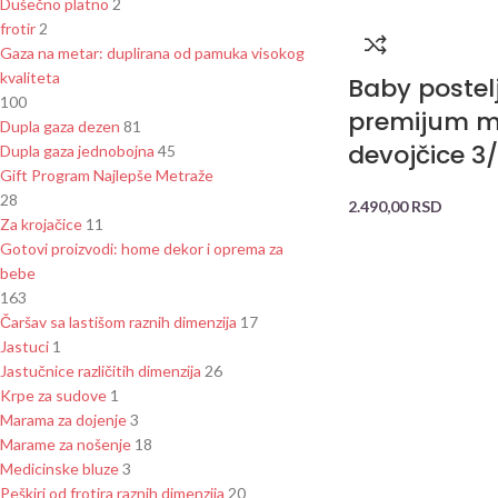
Dušečno platno
2
frotir
2
Gaza na metar: duplirana od pamuka visokog
kvaliteta
Baby postel
100
premijum 
Dupla gaza dezen
81
devojčice 3/
Dupla gaza jednobojna
45
Gift Program Najlepše Metraže
28
2.490,00
RSD
Za krojačice
11
Gotovi proizvodi: home dekor i oprema za
bebe
163
Čaršav sa lastišom raznih dimenzija
17
Jastuci
1
Jastučnice različitih dimenzija
26
Krpe za sudove
1
Marama za dojenje
3
Marame za nošenje
18
Medicinske bluze
3
Peškiri od frotira raznih dimenzija
20