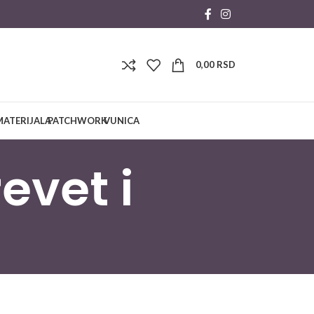
0,00
RSD
MATERIJALA
PATCHWORK
VUNICA
evet i