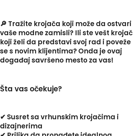
🔎 Tražite krojača koji može da ostvari
vaše modne zamisli? Ili ste vešt krojač
koji želi da predstavi svoj rad i poveže
se s novim klijentima? Onda je ovaj
događaj savršeno mesto za vas!
Šta vas očekuje?
✔ Susret sa vrhunskim krojačima i
dizajnerima
✔ Prilika da pronađete idealnog