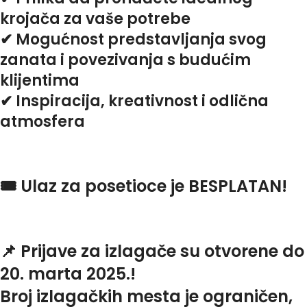
krojača za vaše potrebe
✔ Mogućnost predstavljanja svog
zanata i povezivanja s budućim
klijentima
✔ Inspiracija, kreativnost i odlična
atmosfera
🎟
Ulaz za posetioce je BESPLATAN!
📌
Prijave za izlagače su otvorene do
20. marta 2025.!
Broj izlagačkih mesta je ograničen,