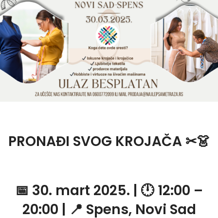
PRONAĐI SVOG KROJAČA
✂👗
📅
30. mart 2025.
| 🕛
12:00 –
20:00
| 📍
Spens, Novi Sad