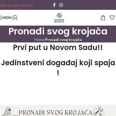
Skip to main content
MENU
Pronađi svog krojača
Home
/
Pronađi svog krojača
Prvi put u Novom Sadu!!
Jedinstveni događaj koji spaja
!