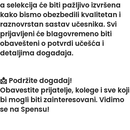
a selekcija će biti pažljivo izvršena
kako bismo obezbedili kvalitetan i
raznovrstan sastav učesnika. Svi
prijavljeni će blagovremeno biti
obavešteni o potvrdi učešća i
detaljima događaja.
📩
Podržite događaj!
Obavestite prijatelje, kolege i sve koji
bi mogli biti zainteresovani. Vidimo
se na Spensu!