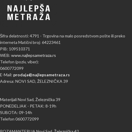
Šifra delatnosti: 4791 - Trgovina na malo posredstvom pošte ili preko
interneta Matični broj: 64223461
PIB: 109510371
WEB:
www.najlepsametraza.rs
Telefon (poziv, viber):
0600772099
E-Mail:
prodaja@najlepsametraza.rs
Adresa: NOVI SAD, ŽELEZNIČKA 39
Materijali Novi Sad, Železnička 39
PONEDELJAK - PETAK: 8-19h
SUBOTA: 09-14h
Telefon 0600772099
POZAMANTERIJA Novi Sad, Železnička 42