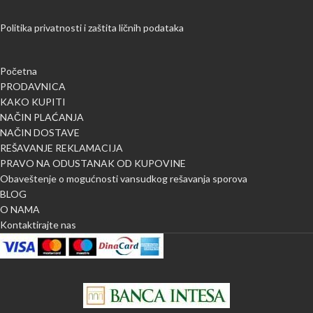
Politika privatnosti i zaštita ličnih podataka
Početna
PRODAVNICA
KAKO KUPITI
NAČIN PLAĆANJA
NAČIN DOSTAVE
REŠAVANJE REKLAMACIJA
PRAVO NA ODUSTANAK OD KUPOVINE
Obaveštenje o mogućnosti vansudkog rešavanja sporova
BLOG
O NAMA
Kontaktirajte nas