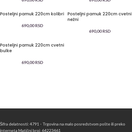
Posteljni pamuk 220cm kolibri
Posteljni pamuk 220cm cvetni
nežni
690,00
RSD
690,00
RSD
Posteljni pamuk 220cm cvetni
bulke
690,00
RSD
Šifra delatnosti: 4791 - Trgovina na malo posredstvom pošte ili preko
interneta Matični broj: 64223461