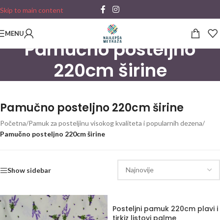
Skip to main content
MENU
Pamučno posteljno
220cm širine
Pamučno posteljno 220cm širine
Početna
/
Pamuk za posteljinu visokog kvaliteta i popularnih dezena
/
Pamučno posteljno 220cm širine
Show sidebar
Posteljni pamuk 220cm plavi i
tirkiz listovi palme