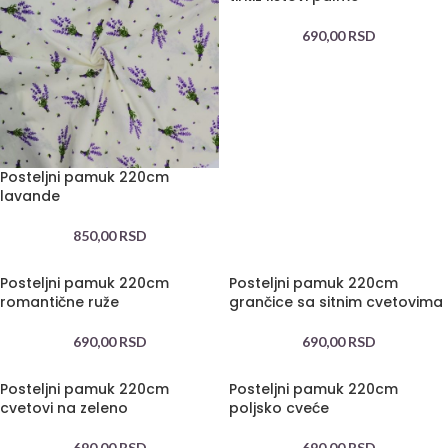
690,00
RSD
Posteljni pamuk 220cm
lavande
850,00
RSD
Posteljni pamuk 220cm
Posteljni pamuk 220cm
romantične ruže
grančice sa sitnim cvetovima
690,00
RSD
690,00
RSD
Posteljni pamuk 220cm
Posteljni pamuk 220cm
cvetovi na zeleno
poljsko cveće
690,00
RSD
690,00
RSD