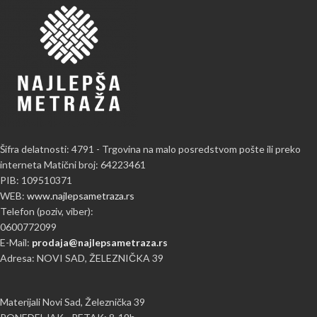
Šifra delatnosti: 4791 - Trgovina na malo posredstvom pošte ili preko
interneta Matični broj: 64223461
PIB: 109510371
WEB:
www.najlepsametraza.rs
Telefon (poziv, viber):
0600772099
E-Mail:
prodaja@najlepsametraza.rs
Adresa: NOVI SAD, ŽELEZNIČKA 39
Materijali Novi Sad, Železnička 39