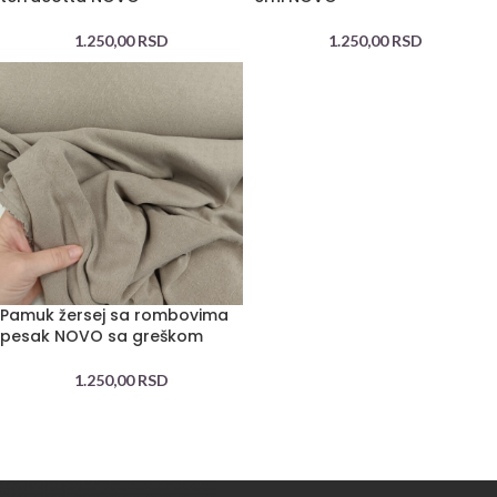
1.250,00
RSD
1.250,00
RSD
Pamuk žersej sa rombovima
pesak NOVO sa greškom
1.250,00
RSD