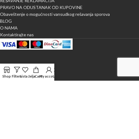
REŠAVANJE REKLAMACIJA
PRAVO NA ODUSTANAK OD KUPOVINE
Obaveštenje o mogućnosti vansudkog rešavanja sporova
BLOG
O NAMA
Kontaktirajte nas
Shop
Filters
Lista želja
Cart
My account
Uporedi
X
NAJLEPŠA METRAŽA
2024 CREATED BY
WEB M DESIGN