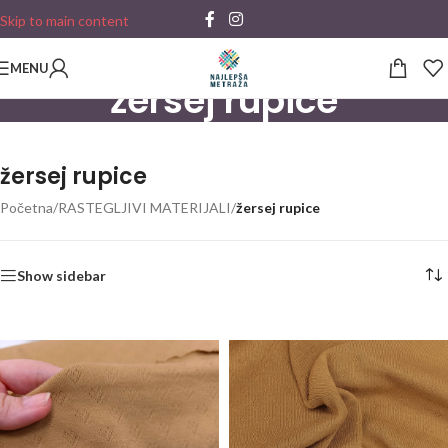
Skip to main content
MENU
žersej rupice
žersej rupice
Početna
/
RASTEGLJIVI MATERIJALI
/
žersej rupice
Show sidebar