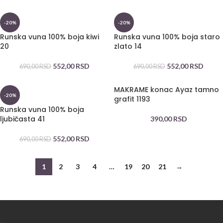
-20%
-20%
Runska vuna 100% boja kiwi
Runska vuna 100% boja staro
20
zlato 14
552,00
RSD
552,00
RSD
690,00
RSD
690,00
RSD
MAKRAME konac Ayaz tamno
-20%
grafit 1193
Runska vuna 100% boja
ljubičasta 41
390,00
RSD
552,00
RSD
690,00
RSD
1
2
3
4
…
19
20
21
→