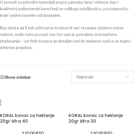
U ponudi su prirodni materijali poput pamuka, lana i viskoze, kao i
kvalitetni poliesterski konci koji se odlikuju izdržljivošću, postojanošću
boje i jednostavnim održavanjem.
Bez obzira da li tek učite prve bodove ili već stvarate složene ručne
radove, ovde ćete pronaći sve što vam je potrebno za kreativno
izražavanje – od finih konaca za detaljan rad do mekane vunice za tople i
efektne projekte.
Show sidebar
KORAL konac za heklanje
KORAL konac za heklanje
20gr šifra 40
20gr šifra 30
120,00
RSD
120,00
RSD