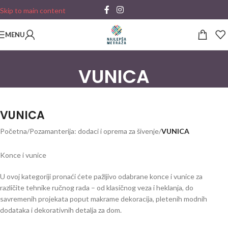
Skip to main content
MENU
VUNICA
VUNICA
Početna
/
Pozamanterija: dodaci i oprema za šivenje
/
VUNICA
Konce i vunice
U ovoj kategoriji pronaći ćete pažljivo odabrane konce i vunice za
različite tehnike ručnog rada – od klasičnog veza i heklanja, do
savremenih projekata poput makrame dekoracija, pletenih modnih
dodataka i dekorativnih detalja za dom.