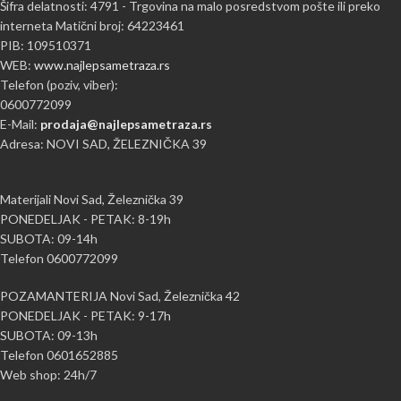
Šifra delatnosti: 4791 - Trgovina na malo posredstvom pošte ili preko
interneta Matični broj: 64223461
PIB: 109510371
WEB:
www.najlepsametraza.rs
Telefon (poziv, viber):
0600772099
E-Mail:
prodaja@najlepsametraza.rs
Adresa: NOVI SAD, ŽELEZNIČKA 39
Materijali Novi Sad, Železnička 39
PONEDELJAK - PETAK: 8-19h
SUBOTA: 09-14h
Telefon 0600772099
POZAMANTERIJA Novi Sad, Železnička 42
PONEDELJAK - PETAK: 9-17h
SUBOTA: 09-13h
Telefon 0601652885
Web shop: 24h/7