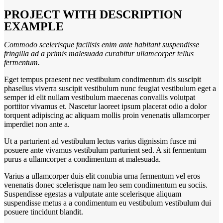
PROJECT WITH DESCRIPTION
EXAMPLE
Commodo scelerisque facilisis enim ante habitant suspendisse
fringilla ad a primis malesuada curabitur ullamcorper tellus
fermentum.
Eget tempus praesent nec vestibulum condimentum dis suscipit
phasellus viverra suscipit vestibulum nunc feugiat vestibulum eget a
semper id elit nullam vestibulum maecenas convallis volutpat
porttitor vivamus et. Nascetur laoreet ipsum placerat odio a dolor
torquent adipiscing ac aliquam mollis proin venenatis ullamcorper
imperdiet non ante a.
Ut a parturient ad vestibulum lectus varius dignissim fusce mi
posuere ante vivamus vestibulum parturient sed. A sit fermentum
purus a ullamcorper a condimentum at malesuada.
Varius a ullamcorper duis elit conubia urna fermentum vel eros
venenatis donec scelerisque nam leo sem condimentum eu sociis.
Suspendisse egestas a vulputate ante scelerisque aliquam
suspendisse metus a a condimentum eu vestibulum vestibulum dui
posuere tincidunt blandit.