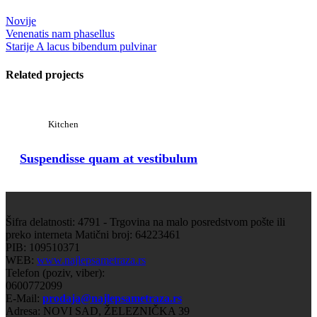
Novije
Venenatis nam phasellus
Starije
A lacus bibendum pulvinar
Related projects
Kitchen
Suspendisse quam at vestibulum
Šifra delatnosti: 4791 - Trgovina na malo posredstvom pošte ili
preko interneta Matični broj: 64223461
PIB: 109510371
WEB:
www.najlepsametraza.rs
Telefon (poziv, viber):
0600772099
E-Mail:
prodaja@najlepsametraza.rs
Adresa: NOVI SAD, ŽELEZNIČKA 39