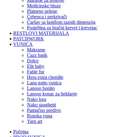
marame za nošenje
medicinske bluze
platnene pelene
ćebenca i prekrivači
čaršav sa lastišom raznih dimenzija
posteljina za bračni krevet i krevetac
RESTLOVI MATERIJALA
PATCHWORK
VUNICA
makrame
cazz batik
dolce
elit baby
fable fur
hera extra chenille
lana gatto vunica
lanoso bonito
lanoso konac za heklanje
nako lora
nako spaghetti
pamučno predivo
runska vuna
yarn art
Početna