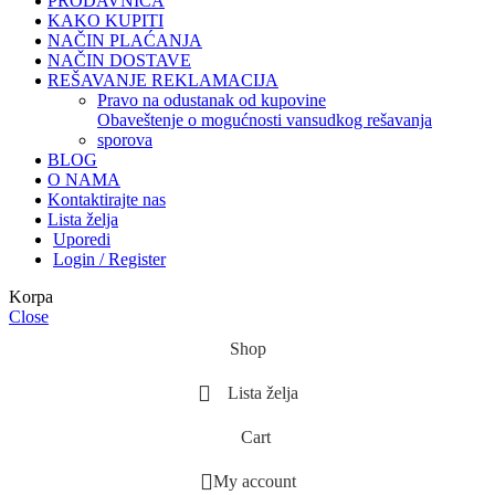
PRODAVNICA
KAKO KUPITI
NAČIN PLAĆANJA
NAČIN DOSTAVE
REŠAVANJE REKLAMACIJA
pravo na odustanak od kupovine
obaveštenje o mogućnosti vansudkog rešavanja
sporova
BLOG
O NAMA
Kontaktirajte nas
Lista želja
Uporedi
Login / Register
Korpa
Close
Shop
Lista želja
Cart
My account