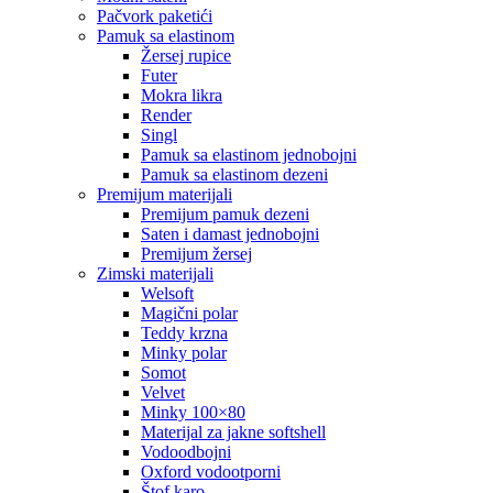
pačvork paketići
pamuk sa elastinom
žersej rupice
futer
mokra likra
render
singl
pamuk sa elastinom jednobojni
pamuk sa elastinom dezeni
premijum materijali
premijum pamuk dezeni
saten i damast jednobojni
premijum žersej
zimski materijali
welsoft
magični polar
teddy krzna
minky polar
somot
velvet
minky 100×80
materijal za jakne softshell
vodoodbojni
oxford vodootporni
štof karo