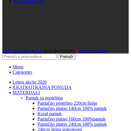
Kontaktirajte nas
NAJLEPŠA METRAŽA
2024 CREATED BY
WEB M DESIGN
X
Pretraži
Menu
Categories
Letnja akcija 2026
KRATKOTRAJNA PONUDA
MATERIJALI
pamuk za posteljinu
pamučno posteljno 220cm širine
pamučno platno 140cm 100% pamuk
koral pamuk
pamučno platno 160cm 100%pamuk
pamučno platno 240cm 100% pamuk
240cm širina jednobojni