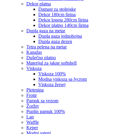
dekor platna
damast za stolnjake
dekor 180cm širina
dekor loneta 280cm širina
dekor platno 140cm širina
dupla gaza na metar
dupla gaza jednobojna
dupla gaza dezen
tetra pelena na metar
kanafas
dušečno platno
materijal za jakne softshell
viskoza
viskoza 100%
modna viskoza sa lycrom
viskoza žersej
pletenina
frotir
pamuk sa vezom
žoržet
puplin pamuk 100%
lan
waffle
keper
modni sateni