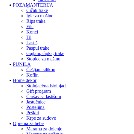
POZAMANTERIJA
čičak trake
igle za mašine
rips traka
filc
konci
til
lastiš
paspul trake
gajtani, čipka, trake
stopice za mašinu
PUNILA
češljani silikon
koflin
Home dekor
stolnjaci/nadstolnjaci
gift program
čaršav sa lastišom
jastučnice
posteljina
peškiri
krpe za sudove
Oprema za bebe
marama za dojenje