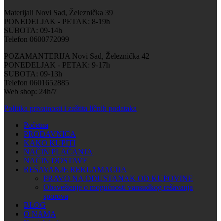
Materijali Novi Sad, Železnička 39
PONEDELJAK - PETAK: 8-19h
SUBOTA: 09-14h
Telefon 0600772099
POZAMANTERIJA Novi Sad, Železnička 42
PONEDELJAK - PETAK: 9-17h
SUBOTA: 09-13h
Telefon 0601652885
Web shop: 24h/7
Politika privatnosti i zaštita ličnih podataka
Početna
PRODAVNICA
KAKO KUPITI
NAČIN PLAĆANJA
NAČIN DOSTAVE
REŠAVANJE REKLAMACIJA
PRAVO NA ODUSTANAK OD KUPOVINE
Obaveštenje o mogućnosti vansudkog rešavanja
sporova
BLOG
O NAMA