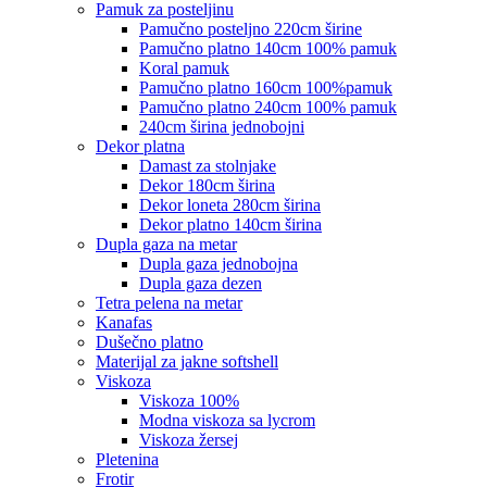
pamuk za posteljinu
pamučno posteljno 220cm širine
pamučno platno 140cm 100% pamuk
koral pamuk
pamučno platno 160cm 100%pamuk
pamučno platno 240cm 100% pamuk
240cm širina jednobojni
dekor platna
damast za stolnjake
dekor 180cm širina
dekor loneta 280cm širina
dekor platno 140cm širina
dupla gaza na metar
dupla gaza jednobojna
dupla gaza dezen
tetra pelena na metar
kanafas
dušečno platno
materijal za jakne softshell
viskoza
viskoza 100%
modna viskoza sa lycrom
viskoza žersej
pletenina
frotir