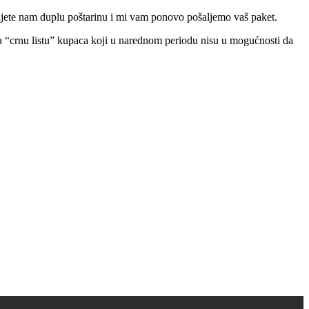
ćujete nam duplu poštarinu i mi vam ponovo pošaljemo vaš paket.
 na “crnu listu” kupaca koji u narednom periodu nisu u mogućnosti da