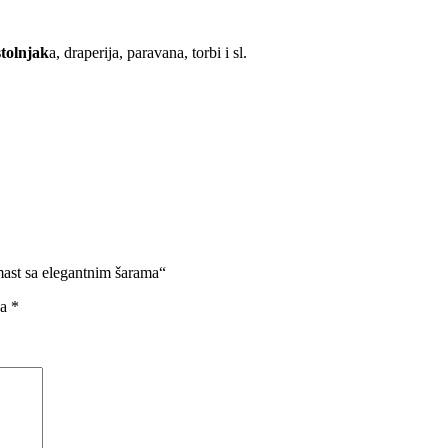
tolnjak
a, draperija, paravana, torbi i sl.
amast sa elegantnim šarama“
na
*