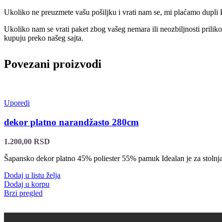
Ukoliko ne preuzmete vašu pošiljku i vrati nam se, mi plaćamo dupli 
Ukoliko nam se vrati paket zbog vašeg nemara ili neozbiljnosti prilik
kupuju preko našeg sajta.
Povezani proizvodi
Uporedi
dekor platno narandžasto 280cm
1.200,00
RSD
Šapansko dekor platno 45% poliester 55% pamuk Idealan je za stolnjak
Dodaj u listu želja
Dodaj u korpu
Brzi pregled