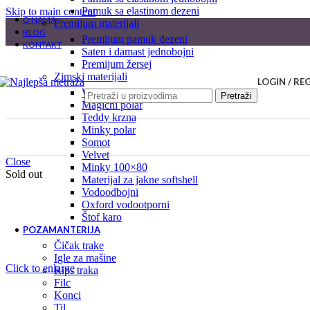
pamuk sa elastinom dezeni
Skip to main content
O NAMA
premijum materijali
BLOG
premijum pamuk dezeni
KONTAKT
saten i damast jednobojni
premijum žersej
zimski materijali
LOGIN / RE
welsoft
Pretraži
magični polar
teddy krzna
minky polar
somot
velvet
Close
minky 100×80
Sold out
materijal za jakne softshell
vodoodbojni
oxford vodootporni
štof karo
POZAMANTERIJA
čičak trake
igle za mašine
Click to enlarge
rips traka
filc
konci
til