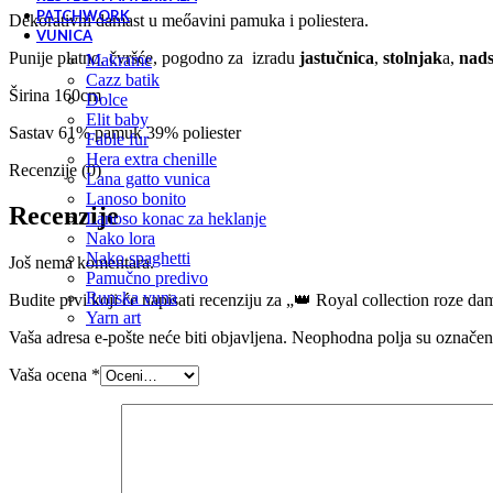
PATCHWORK
Dekorativni damast u meőavini pamuka i poliestera.
VUNICA
Punije platno, čvršće, pogodno za izradu
jastučnica
,
stolnjak
a,
nads
makrame
cazz batik
Širina 160cm
dolce
elit baby
Sastav 61% pamuk 39% poliester
fable fur
hera extra chenille
Recenzije (0)
lana gatto vunica
lanoso bonito
Recenzije
lanoso konac za heklanje
nako lora
nako spaghetti
Još nema komentara.
pamučno predivo
runska vuna
Budite prvi koji će napisati recenziju za „👑 Royal collection roze d
yarn art
Vaša adresa e-pošte neće biti objavljena.
Neophodna polja su označe
Vaša ocena
*