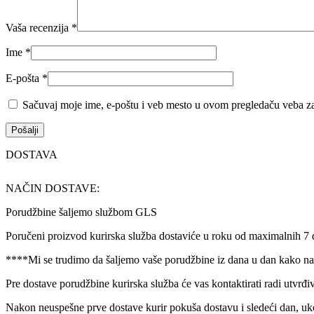
Vaša recenzija
*
Ime
*
E-pošta
*
Sačuvaj moje ime, e-poštu i veb mesto u ovom pregledaču veba za
DOSTAVA
NAČIN DOSTAVE:
Porudžbine šaljemo službom GLS
Poručeni proizvod kurirska služba dostaviće u roku od maximalnih 7
****Mi se trudimo da šaljemo vaše porudžbine iz dana u dan kako nam
Pre dostave porudžbine kurirska služba će vas kontaktirati radi utvrđi
Nakon neuspešne prve dostave kurir pokuša dostavu i sledeći dan, uk