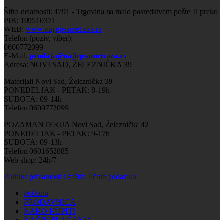
Šifra delatnosti: 4791 - Trgovina na malo posredstvom pošte ili preko
PIB: 109510371
WEB:
www.najlepsametraza.rs
Telefon (poziv, viber):
0600772099
E-Mail:
prodaja@najlepsametraza.rs
Adresa: NOVI SAD, ŽELEZNIČKA 39
Materijali Novi Sad, Železnička 39
PONEDELJAK - PETAK: 8-19h
SUBOTA: 09-14h
Telefon 0600772099
POZAMANTERIJA Novi Sad, Železnička 42
PONEDELJAK - PETAK: 9-17h
SUBOTA: 09-13h
Telefon 0601652885
Web shop: 24h/7
Politika privatnosti i zaštita ličnih podataka
Početna
PRODAVNICA
KAKO KUPITI
NAČIN PLAĆANJA