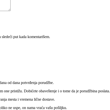
 sledeći put kada komentarišem.
 dana od dana potvrđenja porudžbe.
 one pristižu. Dobićete obaveštenje i o tome da je porudžbina poslata.
vanja mesta i vremena lične dostave.
oliko ne uspe, on nama vraća vašu pošiljku.