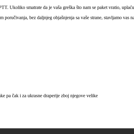
PTT. Ukoliko smatrate da je vaša greška što nam se paket vratio, upla
om poručivanja, bez daljnjeg objašnjenja sa vaše strane, stavljamo vas
e pa čak i za ukrasne draperije zboj njegove velike