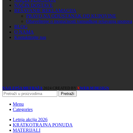
NAČIN DOSTAVE
REŠAVANJE REKLAMACIJA
PRAVO NA ODUSTANAK OD KUPOVINE
Obaveštenje o mogućnosti vansudkog rešavanja sporova
BLOG
O NAMA
Kontaktirajte nas
NAJLEPŠA METRAŽA
2024 CREATED BY
WEB M DESIGN
X
Pretraži
Menu
Categories
Letnja akcija 2026
KRATKOTRAJNA PONUDA
MATERIJALI