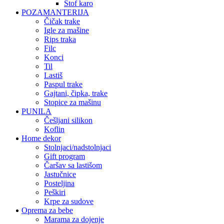
štof karo
POZAMANTERIJA
čičak trake
igle za mašine
rips traka
filc
konci
til
lastiš
paspul trake
gajtani, čipka, trake
stopice za mašinu
PUNILA
češljani silikon
koflin
Home dekor
stolnjaci/nadstolnjaci
gift program
čaršav sa lastišom
jastučnice
posteljina
peškiri
krpe za sudove
Oprema za bebe
marama za dojenje