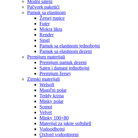
modni sateni
pačvork paketići
pamuk sa elastinom
žersej rupice
futer
mokra likra
render
singl
pamuk sa elastinom jednobojni
pamuk sa elastinom dezeni
premijum materijali
premijum pamuk dezeni
saten i damast jednobojni
premijum žersej
zimski materijali
welsoft
magični polar
teddy krzna
minky polar
somot
velvet
minky 100×80
materijal za jakne softshell
vodoodbojni
oxford vodootporni