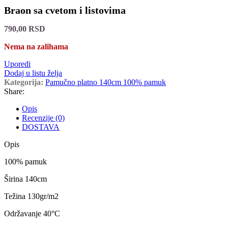
Braon sa cvetom i listovima
790,00
RSD
Nema na zalihama
Uporedi
Dodaj u listu želja
Kategorija:
Pamučno platno 140cm 100% pamuk
Share:
Opis
Recenzije (0)
DOSTAVA
Opis
100% pamuk
Širina 140cm
Težina 130gr/m2
Održavanje 40
°C