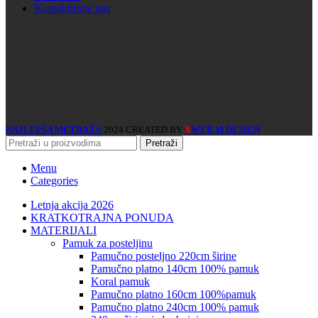
Kontaktirajte nas
NAJLEPŠA METRAŽA
2024 CREATED BY
WEB M DESIGN
X
Pretraži
Menu
Categories
Letnja akcija 2026
KRATKOTRAJNA PONUDA
MATERIJALI
pamuk za posteljinu
pamučno posteljno 220cm širine
pamučno platno 140cm 100% pamuk
koral pamuk
pamučno platno 160cm 100%pamuk
pamučno platno 240cm 100% pamuk