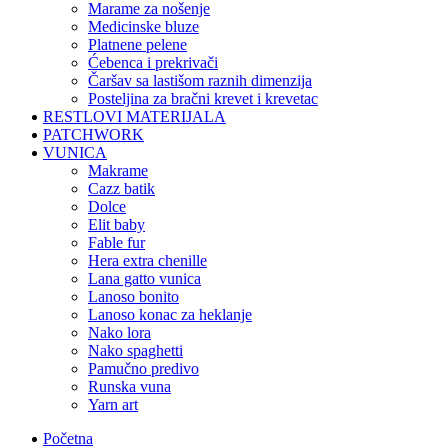
marame za nošenje
medicinske bluze
platnene pelene
ćebenca i prekrivači
čaršav sa lastišom raznih dimenzija
posteljina za bračni krevet i krevetac
RESTLOVI MATERIJALA
PATCHWORK
VUNICA
makrame
cazz batik
dolce
elit baby
fable fur
hera extra chenille
lana gatto vunica
lanoso bonito
lanoso konac za heklanje
nako lora
nako spaghetti
pamučno predivo
runska vuna
yarn art
Početna