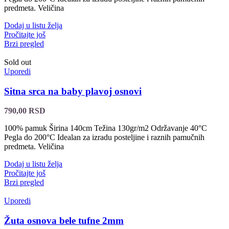
predmeta. Veličina
Dodaj u listu želja
Pročitajte još
Brzi pregled
Sold out
Uporedi
Sitna srca na baby plavoj osnovi
790,00
RSD
100% pamuk Širina 140cm Težina 130gr/m2 Održavanje 40°C
Pegla do 200°C Idealan za izradu posteljine i raznih pamučnih
predmeta. Veličina
Dodaj u listu želja
Pročitajte još
Brzi pregled
Uporedi
Žuta osnova bele tufne 2mm