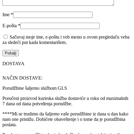
Ime
*
E-pošta
*
Sačuvaj moje ime, e-poštu i veb mesto u ovom pregledaču veba
za sledeći put kada komentarišem.
DOSTAVA
NAČIN DOSTAVE:
Porudžbine šaljemo službom GLS
Poručeni proizvod kurirska služba dostaviće u roku od maximalnih
7 dana od dana potvrđenja porudžbe.
****Mi se trudimo da šaljemo vaše porudžbine iz dana u dan kako
nam one pristižu. Dobićete obaveštenje i o tome da je porudžbina
poslata.