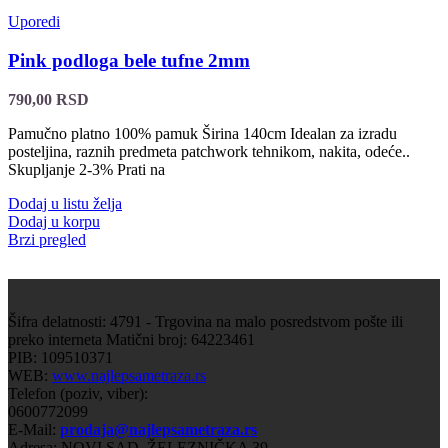
Uporedi
Pink podloga bele tufne 2mm
790,00
RSD
Pamučno platno 100% pamuk Širina 140cm Idealan za izradu
posteljina, raznih predmeta patchwork tehnikom, nakita, odeće..
Skupljanje 2-3% Prati na
Dodaj u listu želja
Dodaj u korpu
Brzi pregled
Šifra delatnosti: 4791 - Trgovina na malo posredstvom pošte ili
preko interneta Matični broj: 64223461
PIB: 109510371
WEB:
www.najlepsametraza.rs
Telefon (poziv, viber):
0600772099
E-Mail:
prodaja@najlepsametraza.rs
Adresa: NOVI SAD, ŽELEZNIČKA 39