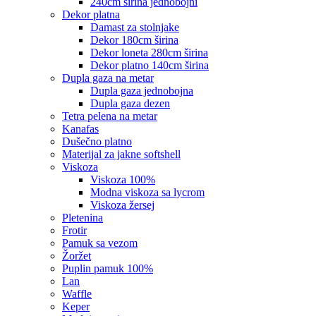
240cm širina jednobojni
dekor platna
damast za stolnjake
dekor 180cm širina
dekor loneta 280cm širina
dekor platno 140cm širina
dupla gaza na metar
dupla gaza jednobojna
dupla gaza dezen
tetra pelena na metar
kanafas
dušečno platno
materijal za jakne softshell
viskoza
viskoza 100%
modna viskoza sa lycrom
viskoza žersej
pletenina
frotir
pamuk sa vezom
žoržet
puplin pamuk 100%
lan
waffle
keper