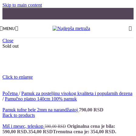
Skip to main content
MENU
Close
Sold out
Click to enlarge
Početna
/
Pamuk za posteljinu visokog kvaliteta i popularnih dezena
/
Pamučno platno 140cm 100% pamuk
Pamuk tufne bele 2mm na narandžastoj
790,00
RSD
Back to products
Miš i mesec, teleskop
Originalna cena je bila:
590,00
RSD
590,00 RSD.
354,00
RSD
Trenutna cena je: 354,00 RSD.