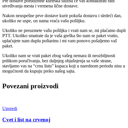
Pre dostave porudžbine kurirska služba će vas kontaktirati radi
utvrđivanja mesta i vremena lične dostave.
Nakon neuspešne prve dostave kurir pokuša dostavu i sledeći dan,
ukoliko ne uspe, on nama vraća vašu pošiljku.
Ukoliko ne preuzmete vašu pošiljku i vrati nam se, mi plaćamo dupli
PTT. Ukoliko smatrate da je vaša greška što nam se paket vratio,
uplaćujete nam duplu poštarinu i mi vam ponovo pošaljemo vaš
paket.
Ukoliko nam se vrati paket zbog vašeg nemara ili neozbiljnosti
prilikom poručivanja, bez daljnjeg objašnjenja sa vaše strane,
stavljamo vas na “crnu listu” kupaca koji u narednom periodu nisu u
mogućnosti da kupuju preko našeg sajta.
Povezani proizvodi
Uporedi
Cvet i list na crvenoj