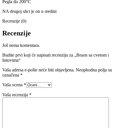
Pegla do 200
°C
NA drugoj slici je on u sredini
Recenzije (0)
Recenzije
Još nema komentara.
Budite prvi koji će napisati recenziju za „Braon sa cvetom i
listovima“
Vaša adresa e-pošte neće biti objavljena.
Neophodna polja su
označena
*
Vaša ocena
*
Vaša recenzija
*