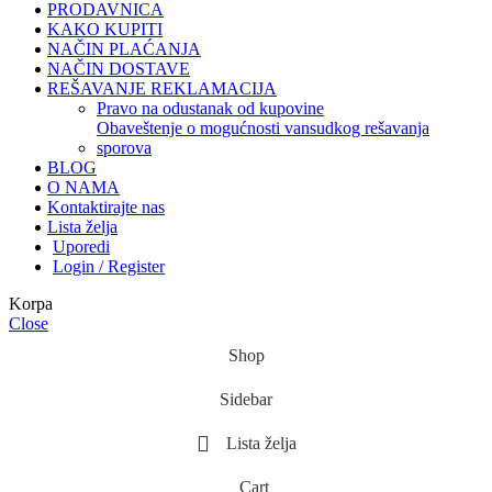
PRODAVNICA
KAKO KUPITI
NAČIN PLAĆANJA
NAČIN DOSTAVE
REŠAVANJE REKLAMACIJA
pravo na odustanak od kupovine
obaveštenje o mogućnosti vansudkog rešavanja
sporova
BLOG
O NAMA
Kontaktirajte nas
Lista želja
Uporedi
Login / Register
Korpa
Close
Shop
Sidebar
Lista želja
Cart