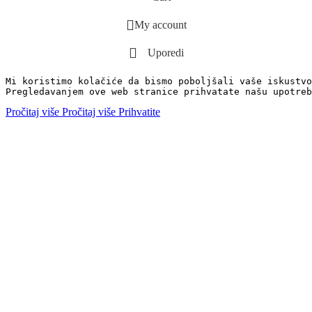
My account
Uporedi
Mi koristimo kolačiće da bismo poboljšali vaše iskustvo
Pregledavanjem ove web stranice prihvatate našu upotreb
Pročitaj više
Pročitaj više
Prihvatite