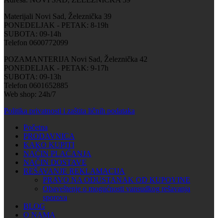
Materijali Novi Sad, Železnička 39
PONEDELJAK - PETAK: 8-19h
SUBOTA: 09-14h
Telefon 0600772099
POZAMANTERIJA Novi Sad, Železnička 42
PONEDELJAK - PETAK: 9-17h
SUBOTA: 09-13h
Telefon 0601652885
Web shop: 24h/7
Politika privatnosti i zaštita ličnih podataka
Početna
PRODAVNICA
KAKO KUPITI
NAČIN PLAĆANJA
NAČIN DOSTAVE
REŠAVANJE REKLAMACIJA
PRAVO NA ODUSTANAK OD KUPOVINE
Obaveštenje o mogućnosti vansudkog rešavanja
sporova
BLOG
O NAMA