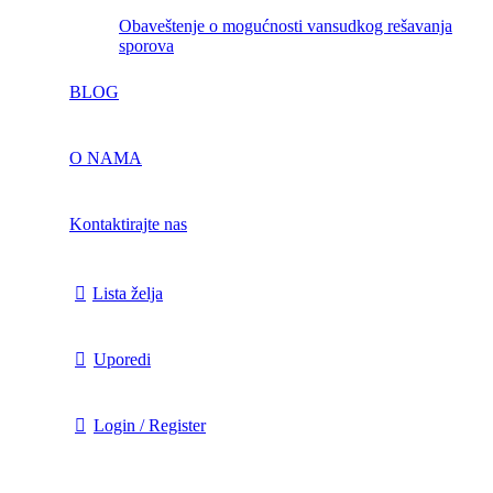
obaveštenje o mogućnosti vansudkog rešavanja
sporova
BLOG
O NAMA
Kontaktirajte nas
Lista želja
Uporedi
Login / Register