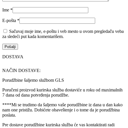
Ime
*
E-pošta
*
Sačuvaj moje ime, e-poštu i veb mesto u ovom pregledaču veba
za sledeći put kada komentarišem.
DOSTAVA
NAČIN DOSTAVE:
Porudžbine šaljemo službom GLS
Poručeni proizvod kurirska služba dostaviće u roku od maximalnih
7 dana od dana potvrđenja porudžbe.
****Mi se trudimo da šaljemo vaše porudžbine iz dana u dan kako
nam one pristižu. Dobićete obaveštenje i o tome da je porudžbina
poslata.
Pre dostave porudžbine kurirska služba će vas kontaktirati radi