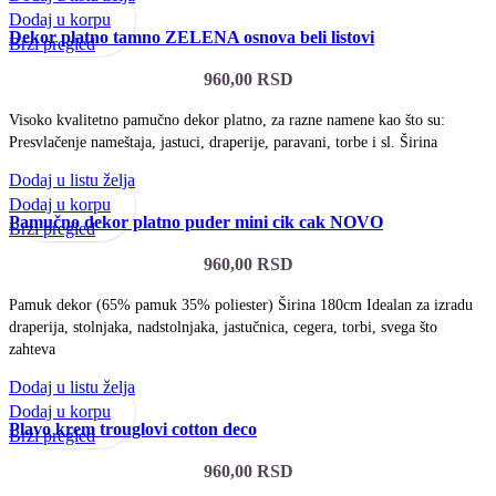
Dodaj u korpu
Dekor platno tamno ZELENA osnova beli listovi
Brzi pregled
960,00
RSD
Visoko kvalitetno pamučno dekor platno, za razne namene kao što su:
Presvlačenje nameštaja, jastuci, draperije, paravani, torbe i sl. Širina
Dodaj u listu želja
Dodaj u korpu
Pamučno dekor platno puder mini cik cak NOVO
Brzi pregled
960,00
RSD
Pamuk dekor (65% pamuk 35% poliester) Širina 180cm Idealan za izradu
draperija, stolnjaka, nadstolnjaka, jastučnica, cegera, torbi, svega što
zahteva
Dodaj u listu želja
Dodaj u korpu
Plavo krem trouglovi cotton deco
Brzi pregled
960,00
RSD