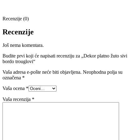
Recenzije (0)
Recenzije
Još nema komentara.
Budite prvi koji će napisati recenziju za „Dekor platno žuto sivi
bordo trouglovi“
Vaša adresa e-pošte neće biti objavljena.
Neophodna polja su
označena
*
Vaša ocena
*
Vaša recenzija
*