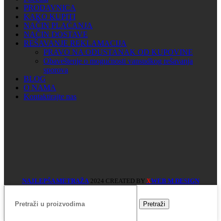
PRODAVNICA
KAKO KUPITI
NAČIN PLAĆANJA
NAČIN DOSTAVE
REŠAVANJE REKLAMACIJA
PRAVO NA ODUSTANAK OD KUPOVINE
Obaveštenje o mogućnosti vansudkog rešavanja
sporova
BLOG
O NAMA
Kontaktirajte nas
NAJLEPŠA METRAŽA
2024 CREATED BY
WEB M DESIGN
X
Pretraži