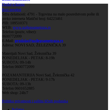
Dodaj u korpu
Brzi pregled
Šifra delatnosti: 4791 - Trgovina na malo posredstvom pošte ili
preko interneta Matični broj: 64223461
PIB: 109510371
WEB:
www.najlepsametraza.rs
Telefon (poziv, viber):
0600772099
E-Mail:
prodaja@najlepsametraza.rs
Adresa: NOVI SAD, ŽELEZNIČKA 39
Materijali Novi Sad, Železnička 39
PONEDELJAK - PETAK: 8-19h
SUBOTA: 09-14h
Telefon 0600772099
POZAMANTERIJA Novi Sad, Železnička 42
PONEDELJAK - PETAK: 9-17h
SUBOTA: 09-13h
Telefon 0601652885
Web shop: 24h/7
Politika privatnosti i zaštita ličnih podataka
Početna