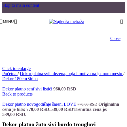
Skip to main content
MENU
Close
Click to enlarge
Početna
/
Dekor platna svih dezena, boja i motiva na jednom mestu
/
Dekor 180cm širina
Dekor platno senf sivi listići
960,00
RSD
Back to products
Dekor platno novogodišnje šareni LOVE
Originalna
770,00
RSD
cena je bila: 770,00 RSD.
539,00
RSD
Trenutna cena je:
539,00 RSD.
Dekor platno žuto sivi bordo trouglovi