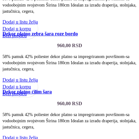
vodoobojnim svojstvom Širina 180cm Idealan za izradu draperija, stolnjaka,
jastučnica, cegera,
Dodaj u listu želja
Dodaj u korpu
Dekor platno zebra šara roze bordo
Brzi pregled
960,00
RSD
58% pamuk 42% poliester dekor platno sa impregriranom površinom-sa
vodoobojnim svojstvom Širina 180cm Idealan za izradu draperija, stolnjaka,
jastučnica, cegera,
Dodaj u listu želja
Dodaj u korpu
Dekor platno ćilim šara
Brzi pregled
960,00
RSD
58% pamuk 42% poliester dekor platno sa impregriranom površinom-sa
vodoobojnim svojstvom Širina 180cm Idealan za izradu draperija, stolnjaka,
jastučnica, cegera,
Dodaj u listu želja