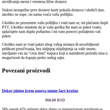
utvrđivanja mesta i vremena lične dostave.
Nakon neuspešne prve dostave kurir pokuša dostavu i sledeći dan,
ukoliko ne uspe, on nama vraća vašu pošiljku.
Ukoliko ne preuzmete vašu pošiljku i vrati nam se, mi plaćamo dupli
PTT. Ukoliko smatrate da je vaša greška što nam se paket vratio,
uplaćujete nam duplu poštarinu i mi vam ponovo pošaljemo vaš
paket.
Ukoliko nam se vrati paket zbog vašeg nemara ili neozbiljnosti
prilikom poručivanja, bez daljnjeg objašnjenja sa vaše strane,
stavljamo vas na “crnu listu” kupaca koji u narednom periodu nisu u
mogućnosti da kupuju preko našeg sajta.
Povezani proizvodi
Dekor platno krem osnova tamne šare kružne
960,00
RSD
58% pamuk 42% poliester dekor platno sa impregriranom površinom-sa