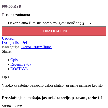
960,00
RSD
10 na zalihama
Dekor platno žuto sivi bordo trouglovi količina
DODAJ U KORPU
Uporedi
Dodaj u listu želja
Kategorija:
Dekor 180cm širina
Share:
Opis
Recenzije (0)
DOSTAVA
Opis
Visoko kvalitetno pamučno dekor platno, za razne namene kao što
su:
Presvlačenje nameštaja, jastuci, draperije, paravani, torbe
i sl.
Širina 180cm