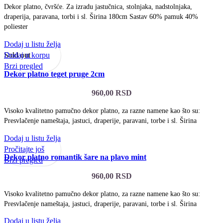
Dekor platno, čvršće. Za izradu jastučnica, stolnjaka, nadstolnjaka,
draperija, paravana, torbi i sl. Širina 180cm Sastav 60% pamuk 40%
poliester
Dodaj u listu želja
Dodaj u korpu
Sold out
Brzi pregled
Dekor platno teget pruge 2cm
960,00
RSD
Visoko kvalitetno pamučno dekor platno, za razne namene kao što su:
Presvlačenje nameštaja, jastuci, draperije, paravani, torbe i sl. Širina
Dodaj u listu želja
Pročitajte još
Dekor platno romantik šare na plavo mint
Brzi pregled
960,00
RSD
Visoko kvalitetno pamučno dekor platno, za razne namene kao što su:
Presvlačenje nameštaja, jastuci, draperije, paravani, torbe i sl. Širina
Dodaj u listu želja