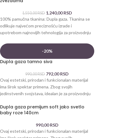
zvezdama
1.240,00
RSD
1.550,00
RSD
100% pamučna tkanina: Dupla gaza. Tkanina se
odlikuje najvećom preciznošću izrade i
upotrebom najnovijih tehnologija za proizvodnju
pamuka. Dva mekana
-20%
Dupla gaza tamno siva
792,00
RSD
990,00
RSD
Ovaj estetski, prirodan i funkcionalan materijal
ima širok spektar primena. Zbog svojih
jedinstvenih svojstava, idealan je za proizvodnju
artikala za
Dupla gaza premijum soft jako svetlo
baby roze 140cm
990,00
RSD
Ovaj estetski, prirodan i funkcionalan materijal
ima širok spektar primena. Zbog svojih