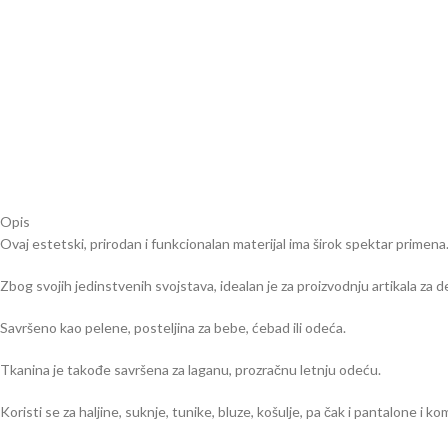
Opis
Ovaj estetski, prirodan i funkcionalan materijal ima širok spektar primena
Zbog svojih jedinstvenih svojstava, idealan je za proizvodnju artikala za d
Savršeno kao pelene, posteljina za bebe, ćebad ili odeća.
Tkanina je takođe savršena za laganu, prozračnu letnju odeću.
Koristi se za haljine, suknje, tunike, bluze, košulje, pa čak i pantalone i k