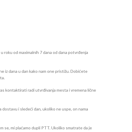
e u roku od maximalnih 7 dana od dana potvrđenja
ne iz dana u dan kako nam one pristižu. Dobićete
ta.
as kontaktirati radi utvrđivanja mesta i vremena lične
dostavu i sledeći dan, ukoliko ne uspe, on nama
am se, mi plaćamo dupli PTT. Ukoliko smatrate da je