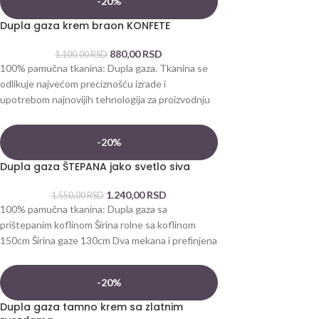
-20%
Dupla gaza krem braon KONFETE
880,00
RSD
1.100,00
RSD
100% pamučna tkanina: Dupla gaza. Tkanina se
odlikuje najvećom preciznošću izrade i
upotrebom najnovijih tehnologija za proizvodnju
pamuka. Dva mekana
-20%
Dupla gaza ŠTEPANA jako svetlo siva
1.240,00
RSD
1.550,00
RSD
100% pamučna tkanina: Dupla gaza sa
prištepanim koflinom Širina rolne sa koflinom
150cm Širina gaze 130cm Dva mekana i prefinjena
-20%
Dupla gaza tamno krem sa zlatnim