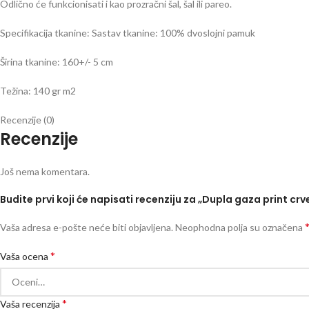
Odlično će funkcionisati i kao prozračni šal, šal ili pareo.
Specifikacija tkanine: Sastav tkanine: 100% dvoslojni pamuk
Širina tkanine: 160+/- 5 cm
Težina: 140 gr m2
Recenzije (0)
Recenzije
Još nema komentara.
Budite prvi koji će napisati recenziju za „Dupla gaza print cr
Vaša adresa e-pošte neće biti objavljena.
Neophodna polja su označena
*
Vaša ocena
*
Vaša recenzija