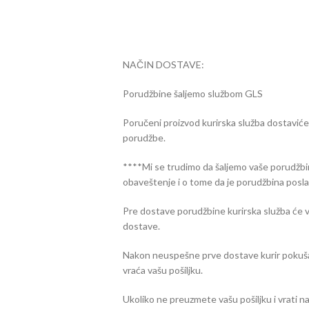
NAČIN DOSTAVE:
Porudžbine šaljemo službom GLS
Poručeni proizvod kurirska služba dostavić
porudžbe.
****Mi se trudimo da šaljemo vaše porudžbi
obaveštenje i o tome da je porudžbina posla
Pre dostave porudžbine kurirska služba će v
dostave.
Nakon neuspešne prve dostave kurir pokuša 
vraća vašu pošiljku.
Ukoliko ne preuzmete vašu pošiljku i vrati n