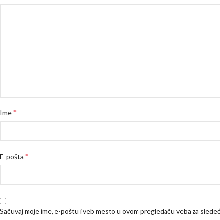
*
Ime
*
E-pošta
Sačuvaj moje ime, e-poštu i veb mesto u ovom pregledaču veba za slede