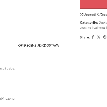
Uporedi
Doda
Kategorije:
Dupla
visokog kvaliteta
,
Share:
OPIS
RECENZIJE (0)
DOSTAVA
.
ecu i bebe.
ombinezone.