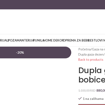
RIJALI
POZAMANTERIJA
PUNILA
HOME DEKOR
OPREMA ZA BEBE
RESTLOVI 
Početna
/
Gaza na 
-20%
Dupla gaza dezen
/
Back to products
Dupla 
bobic
880,
1.100,00
RSD
1 na zalihama