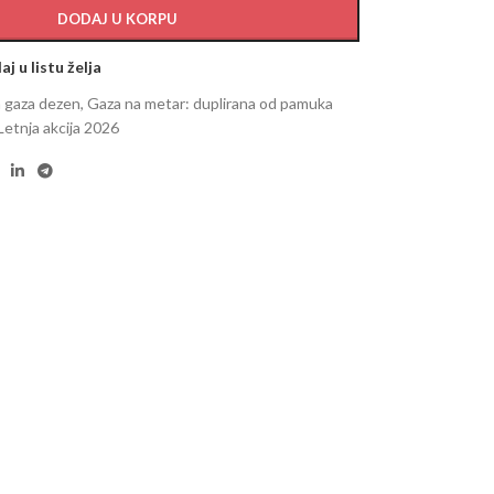
DODAJ U KORPU
j u listu želja
 gaza dezen
,
Gaza na metar: duplirana od pamuka
Letnja akcija 2026