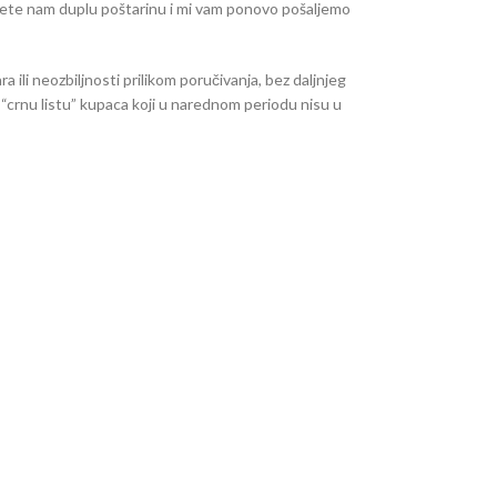
ujete nam duplu poštarinu i mi vam ponovo pošaljemo
ili neozbiljnosti prilikom poručivanja, bez daljnjeg
 “crnu listu” kupaca koji u narednom periodu nisu u