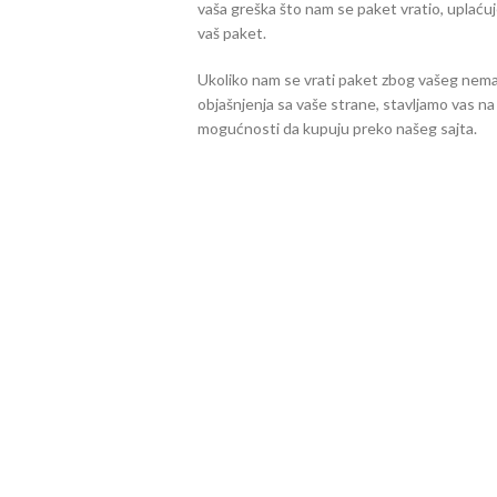
vaša greška što nam se paket vratio, uplać
vaš paket.
Ukoliko nam se vrati paket zbog vašeg nemara 
objašnjenja sa vaše strane, stavljamo vas na
mogućnosti da kupuju preko našeg sajta.