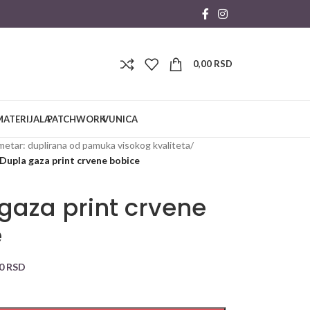
0,00
RSD
MATERIJALA
PATCHWORK
VUNICA
metar: duplirana od pamuka visokog kvaliteta
/
Dupla gaza print crvene bobice
gaza print crvene
e
00
RSD