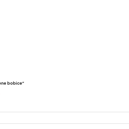
vene bobice“
*