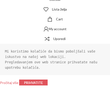
Lista želja
Cart
My account
Uporedi
Mi koristimo kolačiće da bismo poboljšali vaše 
iskustvo na našoj web lokaciji.

Pregledavanjem ove web stranice prihvatate našu 
upotrebu kolačića.
Pročitaj više
PRIHVATITE