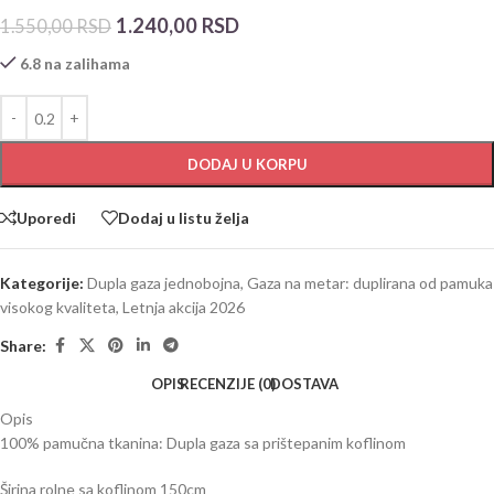
1.240,00
RSD
1.550,00
RSD
6.8 na zalihama
DODAJ U KORPU
Uporedi
Dodaj u listu želja
Kategorije:
Dupla gaza jednobojna
,
Gaza na metar: duplirana od pamuka
visokog kvaliteta
,
Letnja akcija 2026
Share:
OPIS
RECENZIJE (0)
DOSTAVA
Opis
100% pamučna tkanina: Dupla gaza sa prištepanim koflinom
Širina rolne sa koflinom 150cm