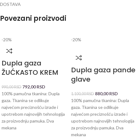
DOSTAVA
Povezani proizvodi
-20%
-20%
Dupla gaza
Dupla gaza pande
ŽUĆKASTO KREM
glave
792,00
RSD
990,00
RSD
100% pamučna tkanina: Dupla
880,00
RSD
1.100,00
RSD
gaza. Tkanina se odlikuje
100% pamučna tkanina: Dupla
najvećom preciznošću izrade i
gaza. Tkanina se odlikuje
upotrebom najnovijih tehnologija
najvećom preciznošću izrade i
za proizvodnju pamuka. Dva
upotrebom najnovijih tehnologija
mekana
za proizvodnju pamuka. Dva
mekana