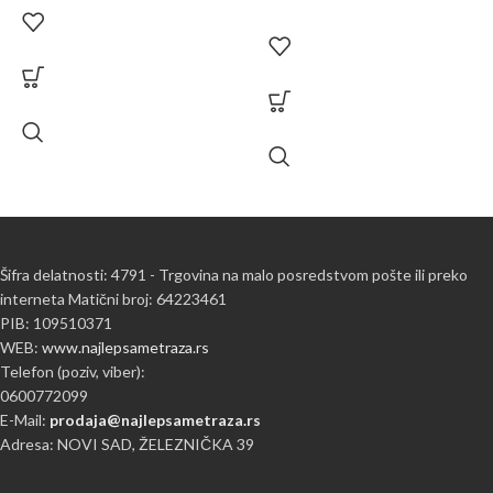
Šifra delatnosti: 4791 - Trgovina na malo posredstvom pošte ili preko
interneta Matični broj: 64223461
PIB: 109510371
WEB:
www.najlepsametraza.rs
Telefon (poziv, viber):
0600772099
E-Mail:
prodaja@najlepsametraza.rs
Adresa: NOVI SAD, ŽELEZNIČKA 39