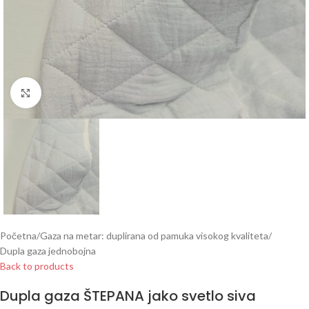
Click to enlarge
Početna
/
Gaza na metar: duplirana od pamuka visokog kvaliteta
/
Dupla gaza jednobojna
Back to products
Dupla gaza ŠTEPANA jako svetlo siva