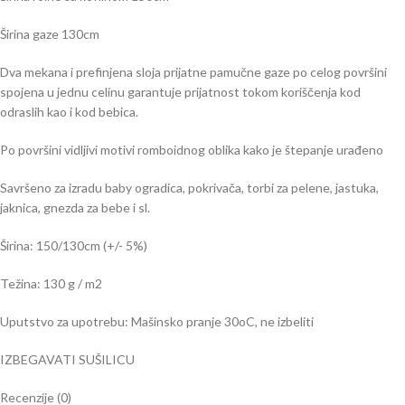
Širina gaze 130cm
Dva mekana i prefinjena sloja prijatne pamučne gaze po celog površini
spojena u jednu celinu garantuje prijatnost tokom koriščenja kod
odraslih kao i kod bebica.
Po površini vidljivi motivi romboidnog oblika kako je štepanje urađeno
Savršeno za izradu baby ogradica, pokrivača, torbi za pelene, jastuka,
jaknica, gnezda za bebe i sl.
Širina: 150/130cm (+/- 5%)
Težina: 130 g / m2
Uputstvo za upotrebu: Mašinsko pranje 30oC, ne izbeliti
IZBEGAVATI SUŠILICU
Recenzije (0)