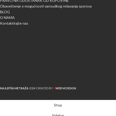
PRAVO NA ODUSTANAK OD KUPOVINE
Obaveštenje o mogućnosti vansudkog rešavanja sporova
BLOG
O NAMA
Kontaktirajte nas
X
NAJLEPŠA METRAŽA
2024 CREATED BY
WEB M DESIGN
Shop
Sidebar