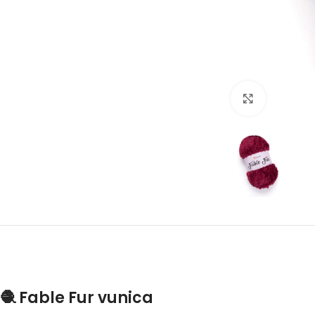
Click to en
🧶 Fable Fur vunica