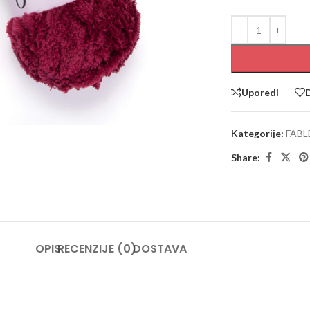
Uporedi
D
large
Kategorije:
FABL
Share:
OPIS
RECENZIJE (0)
DOSTAVA