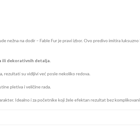
bude nežna na dodir – Fable Fur je pravi izbor. Ovo predivo imitira luksuzno
 ili dekorativnih detalja
.
a, rezultati su vidljivi već posle nekoliko redova.
tine pletiva i veličine rada.
akter. Idealno i za početnike koji žele efektan rezultat bez komplikovani