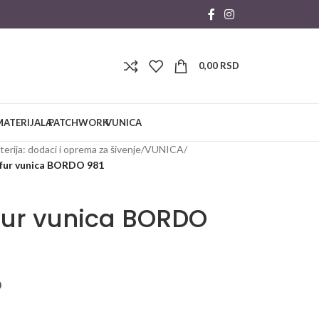
0,00
RSD
MATERIJALA
PATCHWORK
VUNICA
erija: dodaci i oprema za šivenje
/
VUNICA
/
 fur vunica BORDO 981
fur vunica BORDO
D