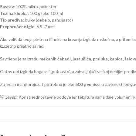
Sastav:
100% mikro-poliester
Težina klupka:
100 g (oko 100 m)
Tip prediva:
bulky (debelo, pahuljasto)
Preporučene igle:
6,5–7 mm
Ako voliš da tvoja pletena ili heklana kreacija izgleda raskošno, a pritom 
izuzetno prijatno za rad.
Savršeno je za izradu
mekanih ćebadi, jastučića, prsluka, kapica, šalova
Gotov rad izgleda bogato i „pufnasto“, a zahvaljujući velikoj debljini prediv
Za jedan manji projekat potrebno je oko
500 g vunice
, u zavisnosti od gus
💡
Saveti:
Koristi jednostavne bodove jer tekstura sama daje volumen i kar