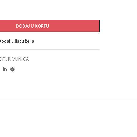
DODAJ U KORPU
odaj u listu želja
E FUR
,
VUNICA