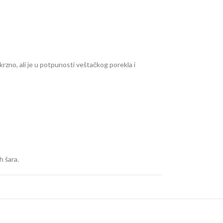
 krzno, ali je u potpunosti veštačkog porekla i
h šara.