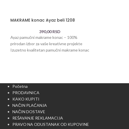
MAKRAME konac Ayaz beli 1208
MAKRAME konac
390,00
RSD
Ayaz pamučni makrame konac – 100%
Ayaz pamučni ma
prirodan izbor za vaše kreativne projekte
prirodan izbor za
Izuzetno kvalitetan pamučni makrame konac
Izuzetno kvalite
brenda Ayaz, savršen
brenda Ayaz, sav
Početna
PRODAVNICA
KAKO KUPITI
NAČIN PLAĆANJA
NAČIN DOSTAVE
REŠAVANJE REKLAMACIJA
PRAVO NA ODUSTANAK OD KUPOVINE