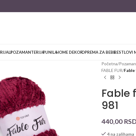
RIJALI
POZAMANTERIJA
PUNILA
HOME DEKOR
OPREMA ZA BEBE
RESTLOVI 
Početna
/
Pozamant
FABLE FUR
/
Fable
Fable 
981
440,00
RS
4 na zalihama