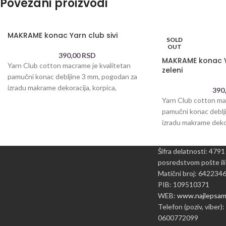
Povezani proizvodi
MAKRAME konac Yarn club sivi
SOLD
OUT
390,00
RSD
MAKRAME konac Y
Yarn Club cotton macrame je kvalitetan
zeleni
pamučni konac debljine 3 mm, pogodan za
izradu makrame dekoracija, korpica,
390
podmetača, torbica i
Yarn Club cotton ma
pamučni konac deblj
izradu makrame dekor
podmetača, torbica i
Šifra delatnosti: 4791
posredstvom pošte ili
Matični broj: 642234
PIB: 109510371
WEB:
www.najlepsame
Telefon (poziv, viber):
0600772099