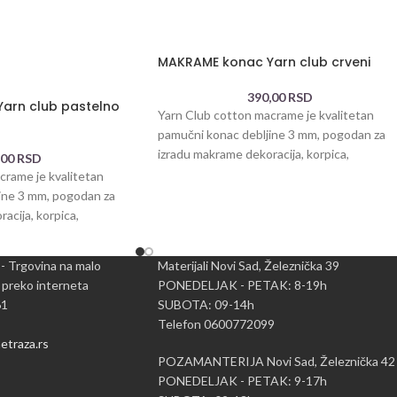
MAKRAME konac Yarn club crveni
390,00
RSD
arn club pastelno
Yarn Club cotton macrame je kvalitetan
pamučni konac debljine 3 mm, pogodan za
izradu makrame dekoracija, korpica,
,00
RSD
podmetača, torbica i
crame je kvalitetan
ine 3 mm, pogodan za
acija, korpica,
 - Trgovina na malo
Materijali Novi Sad, Železnička 39
 preko interneta
PONEDELJAK - PETAK: 8-19h
61
SUBOTA: 09-14h
Telefon 0600772099
traza.rs
POZAMANTERIJA Novi Sad, Železnička 42
PONEDELJAK - PETAK: 9-17h