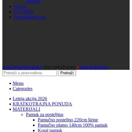
sporova
BLOG
O NAMA
Kontaktirajte nas
NAJLEPŠA METRAŽA
2024 CREATED BY
WEB M DESIGN
X
Pretraži
Menu
Categories
Letnja akcija 2026
KRATKOTRAJNA PONUDA
MATERIJALI
pamuk za posteljinu
pamučno posteljno 220cm širine
pamučno platno 140cm 100% pamuk
koral pamuk