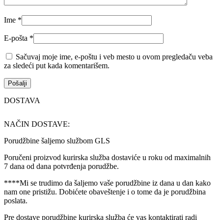
Ime
*
E-pošta
*
Sačuvaj moje ime, e-poštu i veb mesto u ovom pregledaču veba
za sledeći put kada komentarišem.
DOSTAVA
NAČIN DOSTAVE:
Porudžbine šaljemo službom GLS
Poručeni proizvod kurirska služba dostaviće u roku od maximalnih
7 dana od dana potvrđenja porudžbe.
****Mi se trudimo da šaljemo vaše porudžbine iz dana u dan kako
nam one pristižu. Dobićete obaveštenje i o tome da je porudžbina
poslata.
Pre dostave porudžbine kurirska služba će vas kontaktirati radi