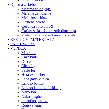
krpe za sudove
Oprema za bebe
marama za dojenje
marame za nošenje
medicinske bluze
platnene pelene
ćebenca i prekrivači
čaršav sa lastišom raznih dimenzija
posteljina za bračni krevet i krevetac
RESTLOVI MATERIJALA
PATCHWORK
VUNICA
makrame
cazz batik
dolce
elit baby
fable fur
hera extra chenille
lana gatto vunica
lanoso bonito
lanoso konac za heklanje
nako lora
nako spaghetti
pamučno predivo
runska vuna