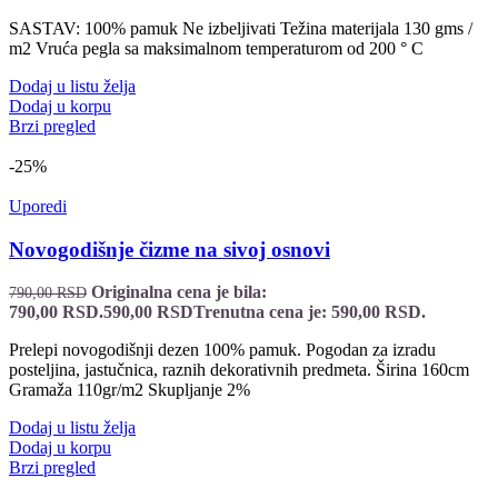
SASTAV: 100% pamuk Ne izbeljivati Težina materijala 130 gms /
m2 Vruća pegla sa maksimalnom temperaturom od 200 ° C
Dodaj u listu želja
Dodaj u korpu
Brzi pregled
-25%
Uporedi
Novogodišnje čizme na sivoj osnovi
Originalna cena je bila:
790,00
RSD
790,00 RSD.
590,00
RSD
Trenutna cena je: 590,00 RSD.
Prelepi novogodišnji dezen 100% pamuk. Pogodan za izradu
posteljina, jastučnica, raznih dekorativnih predmeta. Širina 160cm
Gramaža 110gr/m2 Skupljanje 2%
Dodaj u listu želja
Dodaj u korpu
Brzi pregled