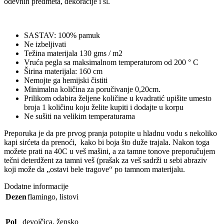
odevnih predmeta, dekoracije i sl.
SASTAV: 100% pamuk
Ne izbeljivati
Težina materijala 130 gms / m2
Vruća pegla sa maksimalnom temperaturom od 200 ° C
Širina materijala: 160 cm
Nemojte ga hemijski čistiti
Minimalna količina za poručivanje 0,20cm.
Prilikom odabira željene količine u kvadratić upišite umesto
broja 1 količinu koju želite kupiti i dodajte u korpu
Ne sušiti na velikim temperaturama
Preporuka je da pre prvog pranja potopite u hladnu vodu s nekoliko
kapi sirćeta da prenoći, kako bi boja što duže trajala. Nakon toga
možete prati na 40C u veš mašini, a za tamne tonove preporučujem
tečni deterdžent za tamni veš (prašak za veš sadrži u sebi abraziv
koji može da „ostavi bele tragove“ po tamnom materijalu.
Dodatne informacije
Dezen
flamingo
,
listovi
Pol
devojčica
,
žensko