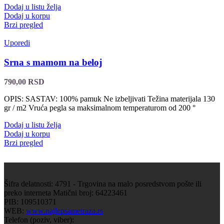
Dodaj u listu želja
Dodaj u korpu
Brzi pregled
Uporedi
Srna s mamom na beloj
790,00
RSD
OPIS: SASTAV: 100% pamuk Ne izbeljivati Težina materijala 130
gr / m2 Vruća pegla sa maksimalnom temperaturom od 200 °
Dodaj u listu želja
Dodaj u korpu
Brzi pregled
Šifra delatnosti: 4791 - Trgovina na malo posredstvom pošte ili
preko interneta Matični broj: 64223461
PIB: 109510371
WEB:
www.najlepsametraza.rs
Telefon (poziv, viber):