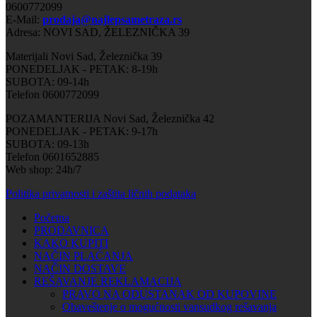
0600772099
E-Mail:
prodaja@najlepsametraza.rs
Adresa: NOVI SAD, ŽELEZNIČKA 39
Materijali Novi Sad, Železnička 39
PONEDELJAK - PETAK: 8-19h
SUBOTA: 09-14h
Telefon 0600772099
POZAMANTERIJA Novi Sad, Železnička 42
PONEDELJAK - PETAK: 9-17h
SUBOTA: 09-13h
Telefon 0601652885
Web shop: 24h/7
Politika privatnosti i zaštita ličnih podataka
Početna
PRODAVNICA
KAKO KUPITI
NAČIN PLAĆANJA
NAČIN DOSTAVE
REŠAVANJE REKLAMACIJA
PRAVO NA ODUSTANAK OD KUPOVINE
Obaveštenje o mogućnosti vansudkog rešavanja