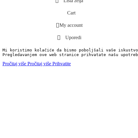
Lista želja
Cart
My account
Uporedi
Mi koristimo kolačiće da bismo poboljšali vaše iskustvo
Pregledavanjem ove web stranice prihvatate našu upotreb
Pročitaj više
Pročitaj više
Prihvatite