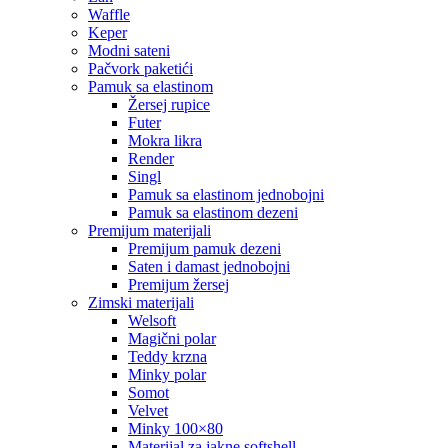
waffle
keper
modni sateni
pačvork paketići
pamuk sa elastinom
žersej rupice
futer
mokra likra
render
singl
pamuk sa elastinom jednobojni
pamuk sa elastinom dezeni
premijum materijali
premijum pamuk dezeni
saten i damast jednobojni
premijum žersej
zimski materijali
welsoft
magični polar
teddy krzna
minky polar
somot
velvet
minky 100×80
materijal za jakne softshell