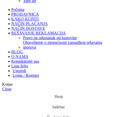
yarn art
Početna
PRODAVNICA
KAKO KUPITI
NAČIN PLAĆANJA
NAČIN DOSTAVE
REŠAVANJE REKLAMACIJA
pravo na odustanak od kupovine
obaveštenje o mogućnosti vansudkog rešavanja
sporova
BLOG
O NAMA
Kontaktirajte nas
Lista želja
Uporedi
Login / Register
Korpa
Close
Shop
Sidebar