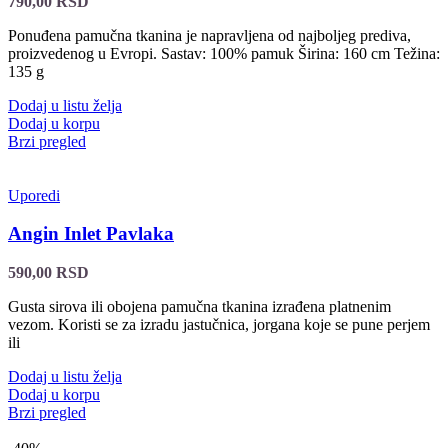
790,00
RSD
Ponuđena pamučna tkanina je napravljena od najboljeg prediva,
proizvedenog u Evropi. Sastav: 100% pamuk Širina: 160 cm Težina:
135 g
Dodaj u listu želja
Dodaj u korpu
Brzi pregled
Uporedi
Angin Inlet Pavlaka
590,00
RSD
Gusta sirova ili obojena pamučna tkanina izrađena platnenim
vezom. Koristi se za izradu jastučnica, jorgana koje se pune perjem
ili
Dodaj u listu želja
Dodaj u korpu
Brzi pregled