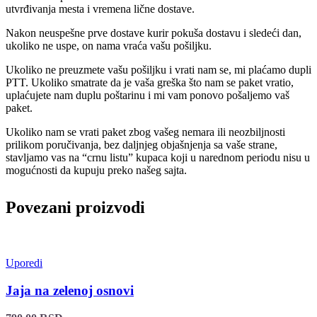
utvrđivanja mesta i vremena lične dostave.
Nakon neuspešne prve dostave kurir pokuša dostavu i sledeći dan,
ukoliko ne uspe, on nama vraća vašu pošiljku.
Ukoliko ne preuzmete vašu pošiljku i vrati nam se, mi plaćamo dupli
PTT. Ukoliko smatrate da je vaša greška što nam se paket vratio,
uplaćujete nam duplu poštarinu i mi vam ponovo pošaljemo vaš
paket.
Ukoliko nam se vrati paket zbog vašeg nemara ili neozbiljnosti
prilikom poručivanja, bez daljnjeg objašnjenja sa vaše strane,
stavljamo vas na “crnu listu” kupaca koji u narednom periodu nisu u
mogućnosti da kupuju preko našeg sajta.
Povezani proizvodi
Uporedi
Jaja na zelenoj osnovi