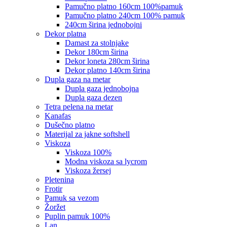
pamučno platno 160cm 100%pamuk
pamučno platno 240cm 100% pamuk
240cm širina jednobojni
dekor platna
damast za stolnjake
dekor 180cm širina
dekor loneta 280cm širina
dekor platno 140cm širina
dupla gaza na metar
dupla gaza jednobojna
dupla gaza dezen
tetra pelena na metar
kanafas
dušečno platno
materijal za jakne softshell
viskoza
viskoza 100%
modna viskoza sa lycrom
viskoza žersej
pletenina
frotir
pamuk sa vezom
žoržet
puplin pamuk 100%
lan