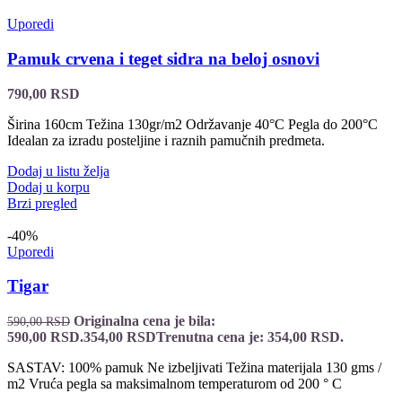
Uporedi
Pamuk crvena i teget sidra na beloj osnovi
790,00
RSD
Širina 160cm Težina 130gr/m2 Održavanje 40°C Pegla do 200°C
Idealan za izradu posteljine i raznih pamučnih predmeta.
Dodaj u listu želja
Dodaj u korpu
Brzi pregled
-40%
Uporedi
Tigar
Originalna cena je bila:
590,00
RSD
590,00 RSD.
354,00
RSD
Trenutna cena je: 354,00 RSD.
SASTAV: 100% pamuk Ne izbeljivati Težina materijala 130 gms /
m2 Vruća pegla sa maksimalnom temperaturom od 200 ° C