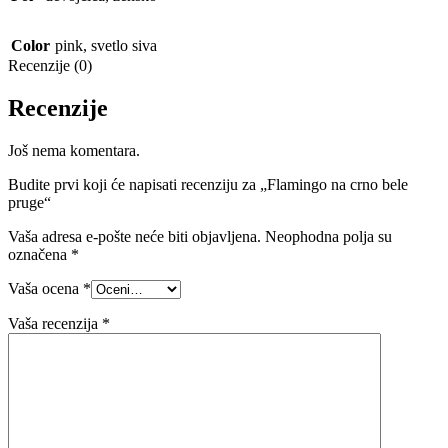
Color
pink
,
svetlo siva
Recenzije (0)
Recenzije
Još nema komentara.
Budite prvi koji će napisati recenziju za „Flamingo na crno bele
pruge“
Vaša adresa e-pošte neće biti objavljena.
Neophodna polja su
označena
*
Vaša ocena
*
Vaša recenzija
*