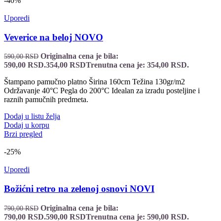
-40%
Uporedi
Veverice na beloj NOVO
Originalna cena je bila:
590,00
RSD
590,00 RSD.
354,00
RSD
Trenutna cena je: 354,00 RSD.
Štampano pamučno platno Širina 160cm Težina 130gr/m2
Održavanje 40°C Pegla do 200°C Idealan za izradu posteljine i
raznih pamučnih predmeta.
Dodaj u listu želja
Dodaj u korpu
Brzi pregled
-25%
Uporedi
Božićni retro na zelenoj osnovi NOVI
Originalna cena je bila:
790,00
RSD
790,00 RSD.
590,00
RSD
Trenutna cena je: 590,00 RSD.