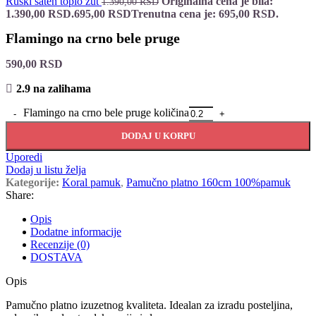
Ruski saten toplo žut
Originalna cena je bila:
1.390,00
RSD
1.390,00 RSD.
695,00
RSD
Trenutna cena je: 695,00 RSD.
Flamingo na crno bele pruge
590,00
RSD
2.9 na zalihama
Flamingo na crno bele pruge količina
DODAJ U KORPU
Uporedi
Dodaj u listu želja
Kategorije:
Koral pamuk
,
Pamučno platno 160cm 100%pamuk
Share:
Opis
Dodatne informacije
Recenzije (0)
DOSTAVA
Opis
Pamučno platno izuzetnog kvaliteta. Idealan za izradu posteljina,