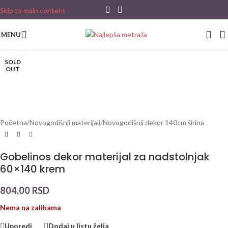
Skip to main content
MENU
Click to enlarge
SOLD
OUT
Početna
/
Novogodišnji materijali
/
Novogodišnji dekor 140cm širina
Gobelinos dekor materijal za nadstolnjak
60×140 krem
804,00
RSD
Nema na zalihama
Uporedi
Dodaj u listu želja