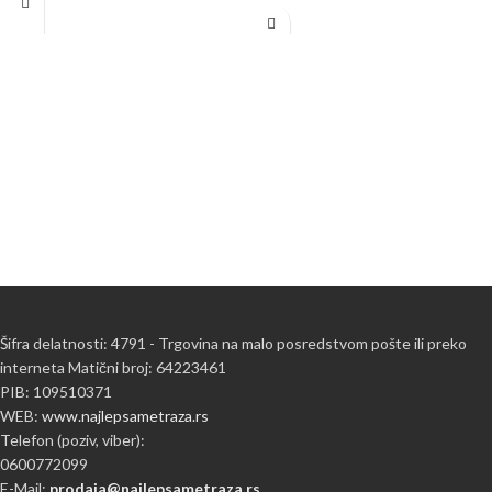
Šifra delatnosti: 4791 - Trgovina na malo posredstvom pošte ili preko
interneta Matični broj: 64223461
PIB: 109510371
WEB:
www.najlepsametraza.rs
Telefon (poziv, viber):
0600772099
E-Mail:
prodaja@najlepsametraza.rs