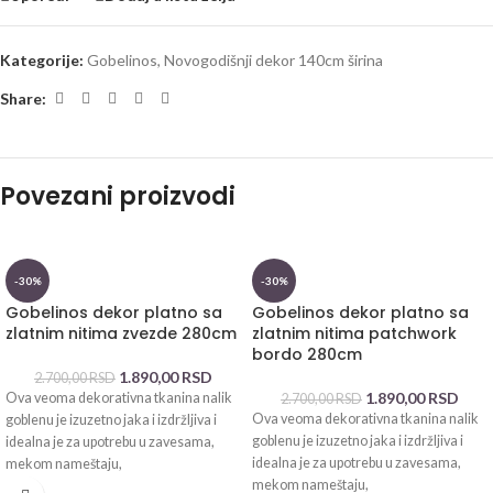
Kategorije:
Gobelinos
,
Novogodišnji dekor 140cm širina
Share:
Povezani proizvodi
-30%
-30%
Gobelinos dekor platno sa
Gobelinos dekor platno sa
zlatnim nitima zvezde 280cm
zlatnim nitima patchwork
bordo 280cm
1.890,00
RSD
2.700,00
RSD
1.890,00
RSD
Ova veoma dekorativna tkanina nalik
2.700,00
RSD
Ova veoma dekorativna tkanina nalik
goblenu je izuzetno jaka i izdržljiva i
goblenu je izuzetno jaka i izdržljiva i
idealna je za upotrebu u zavesama,
idealna je za upotrebu u zavesama,
mekom nameštaju,
mekom nameštaju,