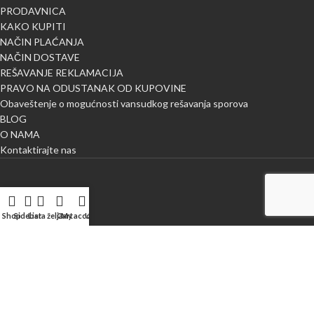
PRODAVNICA
KAKO KUPITI
NAČIN PLAĆANJA
NAČIN DOSTAVE
REŠAVANJE REKLAMACIJA
PRAVO NA ODUSTANAK OD KUPOVINE
Obaveštenje o mogućnosti vansudkog rešavanja sporova
BLOG
O NAMA
Kontaktirajte nas
Shop
Sidebar
Lista želja
Cart
My account
Uporedi