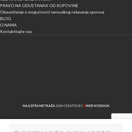
PRAVO NA ODUSTANAK OD KUPOVINE
Obaveštenje o mogućnosti vansudkog rešavanja sporova
BLOG
O NAMA
Kontaktirajte nas
X
NAJLEPŠA METRAŽA
2024 CREATED BY
WEB M DESIGN
Shop
Sidebar
Lista želja
Cart
My account
Uporedi