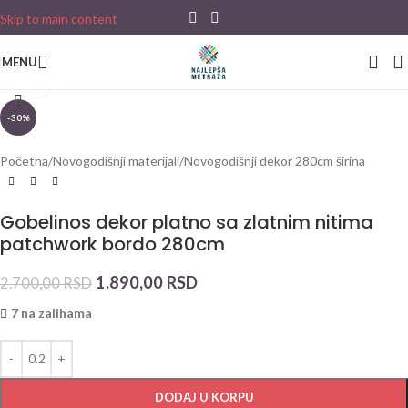
Skip to main content
MENU
Click to enlarge
-30%
Početna
/
Novogodišnji materijali
/
Novogodišnji dekor 280cm širina
Gobelinos dekor platno sa zlatnim nitima
patchwork bordo 280cm
1.890,00
RSD
2.700,00
RSD
7 na zalihama
DODAJ U KORPU