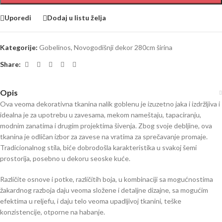
Uporedi
Dodaj u listu želja
Kategorije:
Gobelinos
,
Novogodišnji dekor 280cm širina
Share:
Opis
Ova veoma dekorativna tkanina nalik goblenu je izuzetno jaka i izdržljiva i
idealna je za upotrebu u zavesama, mekom nameštaju, tapaciranju,
modnim zanatima i drugim projektima šivenja. Zbog svoje debljine, ova
tkanina je odličan izbor za zavese na vratima za sprečavanje promaje.
Tradicionalnog stila, biće dobrodošla karakteristika u svakoj šemi
prostorija, posebno u dekoru seoske kuće.
Različite osnove i potke, različitih boja, u kombinaciji sa mogućnostima
žakardnog razboja daju veoma složene i detaljne dizajne, sa mogućim
efektima u reljefu, i daju telo veoma upadljivoj tkanini, teške
konzistencije, otporne na habanje.