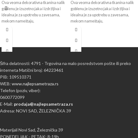
Ova veoma dekorativna tkanina nalik
Ova veoma dekorativna tkanina nalik
goblenu je izuzetno jaka i izdržljiva i
goblenu je izuzetno jaka i izdržljiva i
idealna je za upotrebu u zavesama,
idealna je za upotrebu u zavesama,
mekom nameštaju,
mekom nameštaju,
Šifra delatnosti: 4791 - Trgovina na malo posredstvom pošte ili preko
interneta Matični broj: 64223461
PIB: 109510371
WEB:
www.najlepsametraza.rs
Telefon (poziv, viber):
0600772099
E-Mail:
prodaja@najlepsametraza.rs
Adresa: NOVI SAD, ŽELEZNIČKA 39
Materijali Novi Sad, Železnička 39
PONEDELJAK - PETAK: 8-19h