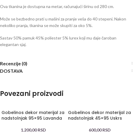
Ova tkanina je dostupna na metar, računajući širinu od 280 cm.
Može se bezbedno prati u mašini za pranje veša do 40 stepeni. Nakon
nekoliko pranja, tkanina se može skupiti za oko 5%.
Sastav 50% pamuk 45% poliester 5% lurex koji mu daje čaroban
elegantan sjaj.
Recenzije (0)
DOSTAVA
Povezani proizvodi
Gobelinos dekor materijal za
Gobelinos dekor materijal za
nadstolnjak 95×95 Lavanda
nadstolnjak 45×95 Uskrs
1.200,00
RSD
600,00
RSD