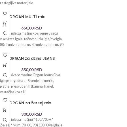
rastegljive materijale
Igla ORGAN MULTI mix
650,00
RSD
Organ igle za mašinsko šivenje u setu
više vrsta igala, tačno: dupla igla/dvoigla
80/2 univerzalna nr. 80 univerzalna nr. 90
Igle ORGAN za džins JEANS
350,00
RSD
Igle za šivaće mašine Organ Jeans Ova
igla je pogodna za šivenje farmerki,
platna, presvučenih tkanina, flanel,
veštačka koža ili
Igla ORGAN za žersej mix
300,00
RSD
Organ igle za mašinu * 130/705H *
Žersej * Num. 70, 80, 90 i 100. Ova igla je