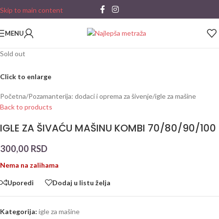
Skip to main content
MENU
Sold out
Click to enlarge
Početna
/
Pozamanterija: dodaci i oprema za šivenje
/
igle za mašine
Back to products
IGLE ZA ŠIVAĆU MAŠINU KOMBI 70/80/90/100
300,00
RSD
Nema na zalihama
Uporedi
Dodaj u listu želja
Kategorija:
igle za mašine