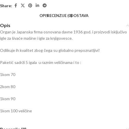
Share:
OPIS
RECENZIJE (0)
DOSTAVA
Opis
Organ je Japanska firma osnovana davne 1936 god. i proizvodi isključivo
igle za šivaće mašine i igle za knjigovesce.
Odlikuje ih kvalitet zbog čega su globalno prepoznatljivi!
Paketić sadrži 5 igala u raznim veličinama i to :
1kom 70
2kom 80
1kom 90
1kom 100 veličine