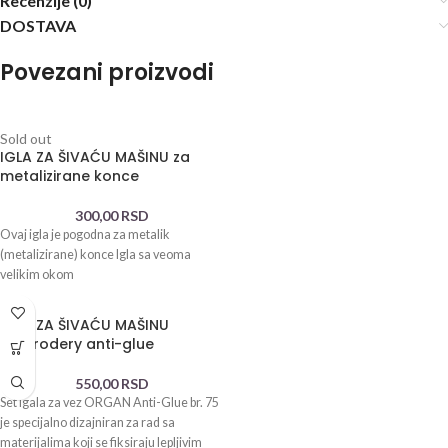
Recenzije (0)
DOSTAVA
Povezani proizvodi
Sold out
IGLA ZA ŠIVAĆU MAŠINU za
metalizirane konce
300,00
RSD
Ovaj igla je pogodna za metalik
(metalizirane) konce Igla sa veoma
velikim okom
IGLA ZA ŠIVAĆU MAŠINU
embrodery anti-glue
550,00
RSD
Set igala za vez ORGAN Anti-Glue br. 75
je specijalno dizajniran za rad sa
materijalima koji se fiksiraju lepljivim