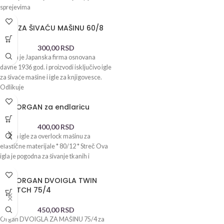
sprejevima
IGLA ZA ŠIVAĆU MAŠINU 60/8
300,00
RSD
Organ je Japanska firma osnovana
davne 1936 god. i proizvodi isključivo igle
za šivaće mašine i igle za knjigovesce.
Odlikuje
Igla ORGAN za endlaricu
400,00
RSD
Organ igle za overlock mašinu za
elastične materijale * 80/12 * Streč Ova
igla je pogodna za šivanje tkanih i
Igla ORGAN DVOIGLA TWIN
STRETCH 75/4
450,00
RSD
Organ DVOIGLA ZA MAŠINU 75/4 za