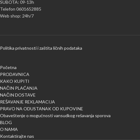
SUBOTA: 09-13h
Telefon 0601652885
Web shop: 24h/7
Politika privatnosti i zaštita ličnih podataka
Početna
PRODAVNICA
KAKO KUPITI
NAČIN PLAĆANJA
NAČIN DOSTAVE
REŠAVANJE REKLAMACIJA
PRAVO NA ODUSTANAK OD KUPOVINE
Obaveštenje o mogućnosti vansudkog rešavanja sporova
BLOG
O NAMA
Kontaktirajte nas