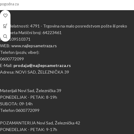
pogodna za
Šifra delatnosti: 4791 - Trgovina na malo posredstvom pošte ili preko
interneta Matični broj: 64223461
PIB: 109510371
WEB:
www.najlepsametraza.rs
Telefon (poziv, viber):
0600772099
E-Mail:
prodaja@najlepsametraza.rs
Adresa: NOVI SAD, ŽELEZNIČKA 39
Materijali Novi Sad, Železnička 39
PONEDELJAK - PETAK: 8-19h
SUBOTA: 09-14h
Telefon 0600772099
POZAMANTERIJA Novi Sad, Železnička 42
PONEDELJAK - PETAK: 9-17h