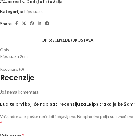
Uporedi
Dodaj u listu želja
Kategorija:
Rips traka
Share:
OPIS
RECENZIJE (0)
DOSTAVA
Opis
Rips traka 2cm
Recenzije (0)
Recenzije
Još nema komentara.
Budite prvi koji će napisati recenziju za „Rips traka jelke 2cm“
Vaša adresa e-pošte neće biti objavljena.
Neophodna polja su označena
*
*
Vaša ocena