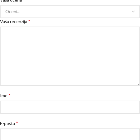
*
Vaša recenzija
*
Ime
*
E-pošta