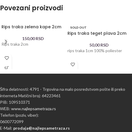
Povezani proizvodi
Rips traka zelena kape 2cm
SOLD OUT
Rips traka teget plava 2cm
150,00
RSD
Rips traka 2cm
50,00
RSD
rips traka 1cm 100% poliester
Šifra delatnosti: 4791 - Trgovina na malo posredstvom pošte ili preko
interneta Matični broj: 64223461
PIB: 109510371
WEB:
www.najlepsametraza.rs
Telefon (poziv, viber):
0600772099
E-Mail:
prodaja@najlepsametraza.rs