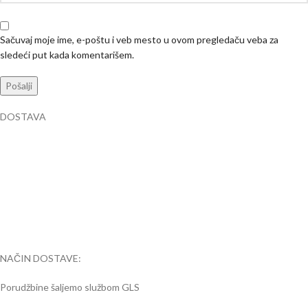
Sačuvaj moje ime, e-poštu i veb mesto u ovom pregledaču veba za
sledeći put kada komentarišem.
DOSTAVA
NAČIN DOSTAVE:
Porudžbine šaljemo službom GLS