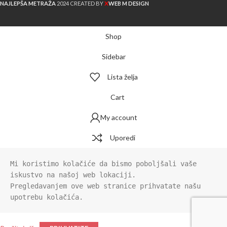
X
NAJLEPŠA METRAŽA
2024 CREATED BY
WEB M DESIGN
Shop
Sidebar
Lista želja
Cart
My account
Uporedi
Mi koristimo kolačiće da bismo poboljšali vaše 
iskustvo na našoj web lokaciji.

Pregledavanjem ove web stranice prihvatate našu 
upotrebu kolačića.