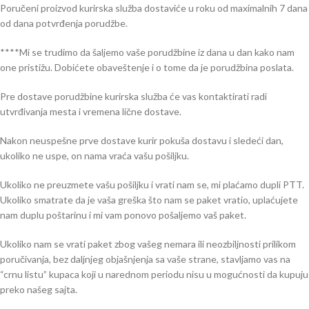
Poručeni proizvod kurirska služba dostaviće u roku od maximalnih 7 dana
od dana potvrđenja porudžbe.
****Mi se trudimo da šaljemo vaše porudžbine iz dana u dan kako nam
one pristižu. Dobićete obaveštenje i o tome da je porudžbina poslata.
Pre dostave porudžbine kurirska služba će vas kontaktirati radi
utvrđivanja mesta i vremena lične dostave.
Nakon neuspešne prve dostave kurir pokuša dostavu i sledeći dan,
ukoliko ne uspe, on nama vraća vašu pošiljku.
Ukoliko ne preuzmete vašu pošiljku i vrati nam se, mi plaćamo dupli PTT.
Ukoliko smatrate da je vaša greška što nam se paket vratio, uplaćujete
nam duplu poštarinu i mi vam ponovo pošaljemo vaš paket.
Ukoliko nam se vrati paket zbog vašeg nemara ili neozbiljnosti prilikom
poručivanja, bez daljnjeg objašnjenja sa vaše strane, stavljamo vas na
“crnu listu” kupaca koji u narednom periodu nisu u mogućnosti da kupuju
preko našeg sajta.