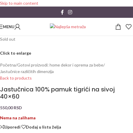
Skip to main content
MENU
Sold out
Click to enlarge
Početna
/
Gotovi proizvodi: home dekor i oprema za bebe
/
Jastučnice različitih dimenzija
Back to products
Jastučnica 100% pamuk tigrići na sivoj
40×60
550,00
RSD
Nema na zalihama
Uporedi
Dodaj u listu želja