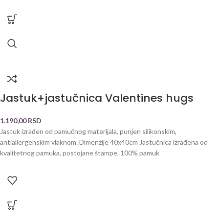
Jastuk+jastučnica Valentines hugs
1.190,00
RSD
Jastuk izrađen od pamučnog materijala, punjen silikonskim,
antiallergenskim vlaknom. Dimenzije 40x40cm Jastučnica izrađena od
kvalitetnog pamuka, postojane štampe. 100% pamuk