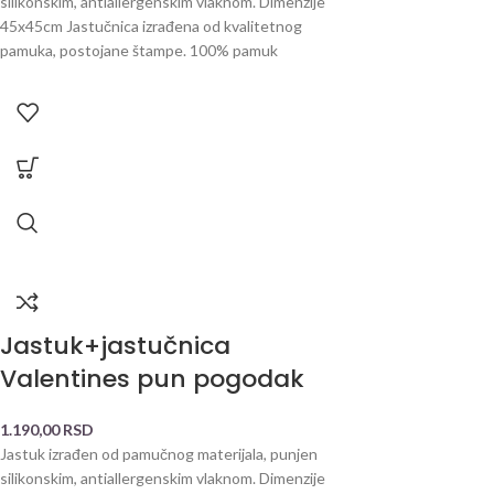
silikonskim, antiallergenskim vlaknom. Dimenzije
45x45cm Jastučnica izrađena od kvalitetnog
pamuka, postojane štampe. 100% pamuk
Jastuk+jastučnica
Valentines pun pogodak
1.190,00
RSD
Jastuk izrađen od pamučnog materijala, punjen
silikonskim, antiallergenskim vlaknom. Dimenzije