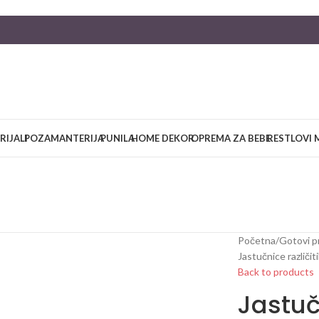
RIJALI
POZAMANTERIJA
PUNILA
HOME DEKOR
OPREMA ZA BEBE
RESTLOVI 
Početna
/
Gotovi p
Jastučnice različit
Back to products
Jastuč