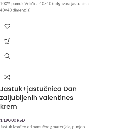
100% pamuk Veličina 40×40 (odgovara jastucima
40×40 dimenzija)
Jastuk+jastučnica Dan
zaljubljenih valentines
krem
1.190,00
RSD
Jastuk izrađen od pamučnog materijala, punjen