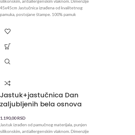
silikonskim, antiallergenskim vlaknom. Dimenzije
45x45cm Jastučnica izrađena od kvalitetnog
pamuka, postojane štampe. 100% pamuk
Jastuk+jastučnica Dan
zaljubljenih bela osnova
1.190,00
RSD
Jastuk izrađen od pamučnog materijala, punjen
silikonskim, antiallergenskim vlaknom. Dimenzije