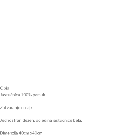
Opis
Jastučnica 100% pamuk
Zatvaranje na zip
Jednostran dezen, poleđina jastučnice bela.
Dimenzija 40cm x40cm