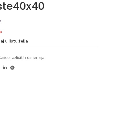
ste40x40
D
a
j u listu želja
čnice različitih dimenzija