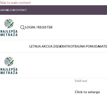
Skip to main content
 NAMA
BLOG
KONTAKT
LOGIN / REGISTER
LETNJA AKCIJA 2026
KRATKOTRAJNA PONUDA
MATE
Sold out
Click to enlarge