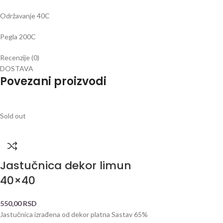
Održavanje 40C
Pegla 200C
Recenzije (0)
DOSTAVA
Povezani proizvodi
Sold out
Jastučnica dekor limun
40×40
550,00
RSD
Jastučnica izrađena od dekor platna Sastav 65%