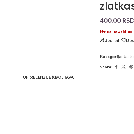
zlatka
400,00
RS
Nema na zaliham
Uporedi
Doda
Kategorija:
Jastu
Share:
OPIS
RECENZIJE (0)
DOSTAVA