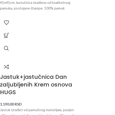
45x45cm Jastučnica izrađena od kvalitetnog
pamuka, postojane štampe. 100% pamuk
Jastuk+jastučnica Dan
zaljubljenih Krem osnova
HUGS
1.190,00
RSD
Jastuk izrađen od pamučnog materijala, punjen