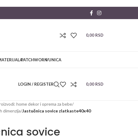
0,00
RSD
MATERIJALA
PATCHWORK
VUNICA
LOGIN / REGISTER
0,00
RSD
roizvodi: home dekor i oprema za bebe
/
ih dimenzija
/
Jastučnica sovice zlatkaste40x40
nica sovice