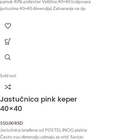
pamuk 40% poliester Veličina 40×40 (odgovara
jastucima 40×40 dimenzija) Zatvaranje na zip
Sold out
Jastučnica pink keper
40×40
550,00
RSD
Jastučnica izrađena od POSTELJNOG platna
Često ovu dimenziju uzimaju za vrtić Sastav