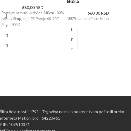
lila2,5
660,00
RSD
660,00
RSD
Posteljni pamuk u širini od 240cm 100%
100% pamuk 240cm širina
pamuk Skupljanje 2% Pranje 60-90C
Pegla 200C
Šifra delatnosti: 4791 - Trgovina na malo posredstvom pošte ili preko
interneta Matični broj: 64223461
PIB: 109510371
WEB:
www.najlepsametraza.rs