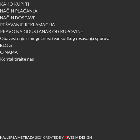
KAKO KUPITI
NAČIN PLAĆANJA
NAČIN DOSTAVE
REŠAVANJE REKLAMACIJA
PRAVO NA ODUSTANAK OD KUPOVINE
Obaveštenje o mogućnosti vansudkog rešavanja sporova
BLOG
O NAMA
Kontaktirajte nas
X
NAJLEPŠA METRAŽA
2024 CREATED BY
WEB M DESIGN