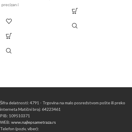
precizan i
Šifra delatnosti: 4791 - Trgovina na malo posredstvom pošte ili preko
interneta Matični broj: 64223461
PIB: 109510371
WEB:
www.najlepsametraza.rs
Telefon (poziv, viber):