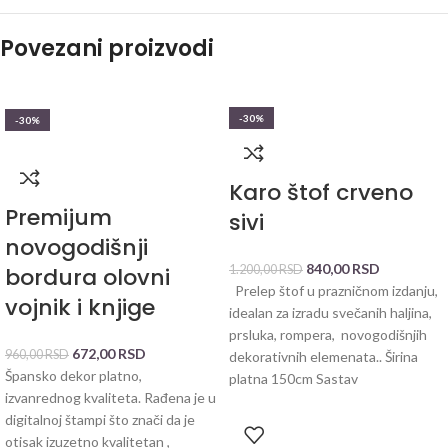
Povezani proizvodi
-30%
-30%
Karo štof crveno
Premijum
sivi
novogodišnji
840,00
RSD
bordura olovni
1.200,00
RSD
Prelep štof u prazničnom izdanju,
vojnik i knjige
idealan za izradu svečanih haljina,
prsluka, rompera, novogodišnjih
672,00
RSD
960,00
RSD
dekorativnih elemenata.. Širina
Špansko dekor platno,
platna 150cm Sastav
izvanrednog kvaliteta. Rađena je u
digitalnoj štampi što znači da je
otisak izuzetno kvalitetan ,