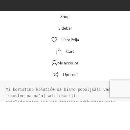
Shop
Sidebar
Lista želja
Cart
My account
Uporedi
Mi koristimo kolačiće da bismo poboljšali vaše 
iskustvo na našoj web lokaciji.

Pregledavanjem ove web stranice prihvatate našu 
upotrebu kolačića.
Pročitaj više
PRIHVATITE