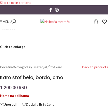
Skip to main content
MENU
SOLD OUT
Click to enlarge
Početna
/
Novogodišnji materijali
/
Štof karo
Back to products
Karo štof belo, bordo, crno
1.200,00
RSD
Nema na zalihama
Uporedi
Dodaj u listu želja