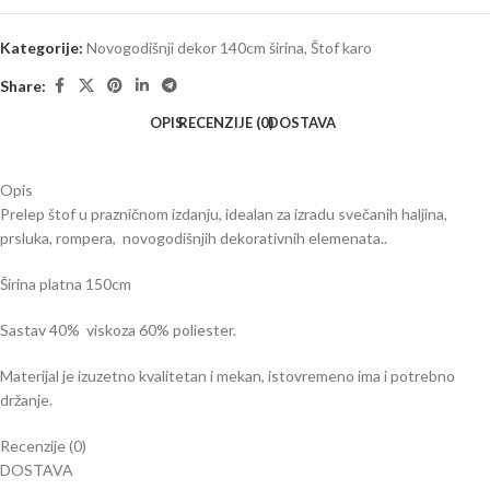
Kategorije:
Novogodišnji dekor 140cm širina
,
Štof karo
Share:
OPIS
RECENZIJE (0)
DOSTAVA
Opis
Prelep štof u prazničnom izdanju, idealan za izradu svečanih haljina,
prsluka, rompera, novogodišnjih dekorativnih elemenata..
Širina platna 150cm
Sastav 40% viskoza 60% poliester.
Materijal je izuzetno kvalitetan i mekan, istovremeno ima i potrebno
držanje.
Recenzije (0)
DOSTAVA