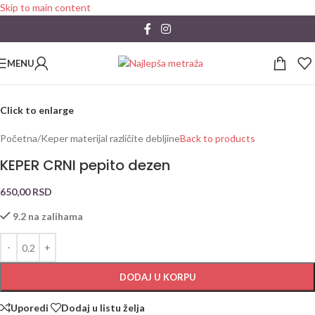
Skip to main content
MENU
Click to enlarge
Početna
/
Keper materijal različite debljine
Back to products
KEPER CRNI pepito dezen
650,00
RSD
9.2 na zalihama
DODAJ U KORPU
Uporedi
Dodaj u listu želja