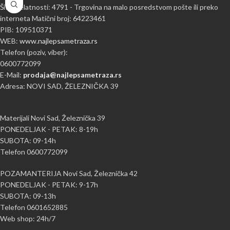
Šifra delatnosti: 4791 - Trgovina na malo posredstvom pošte ili preko
interneta Matični broj: 64223461
PIB: 109510371
WEB:
www.najlepsametraza.rs
Telefon (poziv, viber):
0600772099
E-Mail:
prodaja@najlepsametraza.rs
Adresa: NOVI SAD, ŽELEZNIČKA 39
Materijali Novi Sad, Železnička 39
PONEDELJAK - PETAK: 8-19h
SUBOTA: 09-14h
Telefon 0600772099
POZAMANTERIJA Novi Sad, Železnička 42
PONEDELJAK - PETAK: 9-17h
SUBOTA: 09-13h
Telefon 0601652885
Web shop: 24h/7