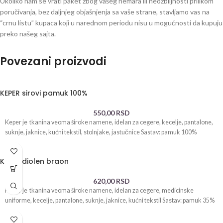
Ukoliko nam se vrati paket zbog vašeg nemara ili neozbiljnosti prilikom
poručivanja, bez daljnjeg objašnjenja sa vaše strane, stavljamo vas na
“crnu listu” kupaca koji u narednom periodu nisu u mogućnosti da kupuju
preko našeg sajta.
Povezani proizvodi
KEPER sirovi pamuk 100%
550,00
RSD
Keper je tkanina veoma široke namene, idelan za cegere, kecelje, pantalone,
suknje, jaknice, kućni tekstil, stolnjake, jastučnice Sastav: pamuk 100%
KEPER diolen braon
620,00
RSD
Keper je tkanina veoma široke namene, idelan za cegere, medicinske
uniforme, kecelje, pantalone, suknje, jaknice, kućni tekstil Sastav: pamuk 35%