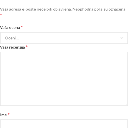
Vaša adresa e-pošte neće biti objavljena.
Neophodna polja su označena
*
*
Vaša ocena
*
Vaša recenzija
*
Ime