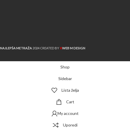
X
NAJLEPŠA METRAŽA
2024 CREATED BY
WEB M DESIGN
Shop
Sidebar
Lista želja
Cart
My account
Uporedi