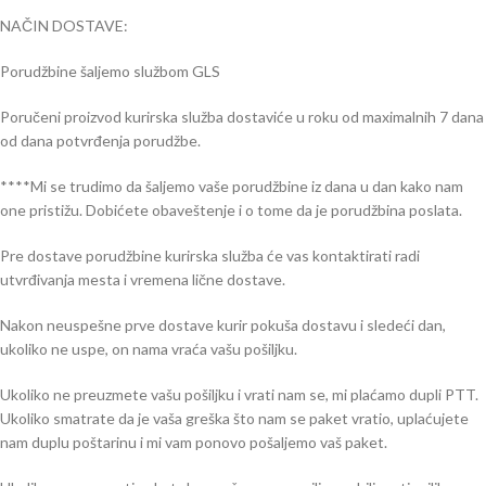
NAČIN DOSTAVE:
Porudžbine šaljemo službom GLS
Poručeni proizvod kurirska služba dostaviće u roku od maximalnih 7 dana
od dana potvrđenja porudžbe.
****Mi se trudimo da šaljemo vaše porudžbine iz dana u dan kako nam
one pristižu. Dobićete obaveštenje i o tome da je porudžbina poslata.
Pre dostave porudžbine kurirska služba će vas kontaktirati radi
utvrđivanja mesta i vremena lične dostave.
Nakon neuspešne prve dostave kurir pokuša dostavu i sledeći dan,
ukoliko ne uspe, on nama vraća vašu pošiljku.
Ukoliko ne preuzmete vašu pošiljku i vrati nam se, mi plaćamo dupli PTT.
Ukoliko smatrate da je vaša greška što nam se paket vratio, uplaćujete
nam duplu poštarinu i mi vam ponovo pošaljemo vaš paket.