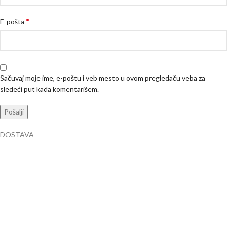
*
E-pošta
Sačuvaj moje ime, e-poštu i veb mesto u ovom pregledaču veba za
sledeći put kada komentarišem.
DOSTAVA