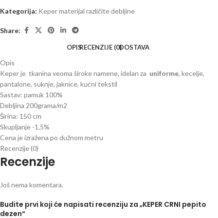
Kategorija:
Keper materijal različite debljine
Share:
OPIS
RECENZIJE (0)
DOSTAVA
Opis
Keper je tkanina veoma široke namene, idelan za
uniforme
, kecelje,
pantalone, suknje, jaknice, kućni tekstil
Sastav: pamuk 100%
Debljina 200grama/m2
Širina: 150 cm
Skupljanje -1,5%
Cena je izražena po dužnom metru
Recenzije (0)
Recenzije
Još nema komentara.
Budite prvi koji će napisati recenziju za „KEPER CRNI pepito
dezen“