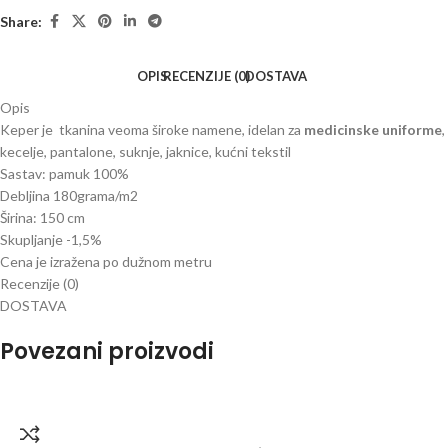
Share:
OPIS
RECENZIJE (0)
DOSTAVA
Opis
Keper je tkanina veoma široke namene, idelan za
medicinske uniforme
,
kecelje, pantalone, suknje, jaknice, kućni tekstil
Sastav: pamuk 100%
Debljina 180grama/m2
Širina: 150 cm
Skupljanje -1,5%
Cena je izražena po dužnom metru
Recenzije (0)
DOSTAVA
Povezani proizvodi