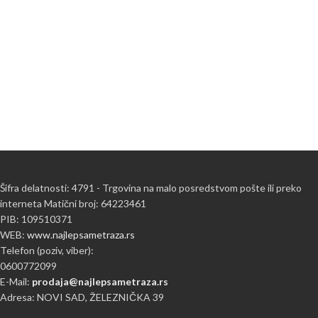
Šifra delatnosti: 4791 - Trgovina na malo posredstvom pošte ili preko
interneta Matični broj: 64223461
PIB: 109510371
WEB:
www.najlepsametraza.rs
Telefon (poziv, viber):
0600772099
E-Mail:
prodaja@najlepsametraza.rs
Adresa: NOVI SAD, ŽELEZNIČKA 39