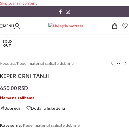
Skip to main content
MENU
Click to enlarge
SOLD
OUT
Početna
/
Keper materijal različite debljine
KEPER CRNI TANJI
650,00
RSD
Nema na zalihama
Uporedi
Dodaj u listu želja
Kategorija:
Keper materijal različite debljine