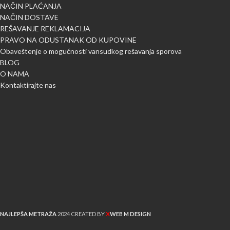
NAČIN PLAĆANJA
NAČIN DOSTAVE
REŠAVANJE REKLAMACIJA
PRAVO NA ODUSTANAK OD KUPOVINE
Obaveštenje o mogućnosti vansudkog rešavanja sporova
BLOG
O NAMA
Kontaktirajte nas
X
NAJLEPŠA METRAŽA
2024 CREATED BY
WEB M DESIGN