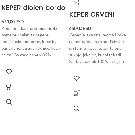
KEPER diolen bordo
KEPER CRVENI
620,00
RSD
Keper je tkanina veoma široke
650,00
RSD
namene, idelan za cegere,
Keper je tkanina veoma široke
medicinske uniforme, kecelje,
namene, idelan za medicinske
pantalone, suknje, jaknice, kućni
uniforme, kecelje, pantalone,
tekstil Sastav: pamuk 35%
suknje, jaknice, kućni tekstil
Sastav: pamuk 100% Debljina