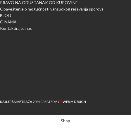
PRAVO NA ODUSTANAK OD KUPOVINE
Obaveštenje o mogućnosti vansudkog rešavanja sporova
BLOG
O NAMA
Kontaktirajte nas
X
NAJLEPŠA METRAŽA
2024 CREATED BY
WEB M DESIGN
Shop