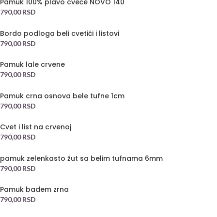
Pamuk 100% plavo cveće NOVO 140
790,00
RSD
Bordo podloga beli cvetići i listovi
790,00
RSD
Pamuk lale crvene
790,00
RSD
Pamuk crna osnova bele tufne 1cm
790,00
RSD
Cvet i list na crvenoj
790,00
RSD
pamuk zelenkasto žut sa belim tufnama 6mm
790,00
RSD
Pamuk badem zrna
790,00
RSD