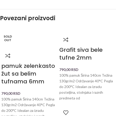
Povezani proizvodi
SOLD
OUT
Grafit siva bele
tufne 2mm
pamuk zelenkasto
790,00
RSD
žut sa belim
100% pamuk Širina 140cm Težina
tufnama 6mm
130gr/m2 Održavanje 40°C Pegla
do 200°C Idealan za izradu
posteljina, stolnjaka i raznih
790,00
RSD
predmeta od
100% pamuk Širina 140cm Težina
130gr/m2 Održavanje 40°C Pegla
do 200°C Idealan za izradu