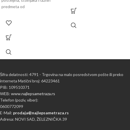
posteljina, stolnjaka i raznih
predmeta od
Šifra delatnosti: 4791 - Trgovina na malo posredstvom pošte ili preko
interneta Matični broj: 64223461
PIB: 109510371
WEB:
www.najlepsametraza.rs
Telefon (poziv, viber):
0600772099
E-Mail:
prodaja@najlepsametraza.rs
Adresa: NOVI SAD, ŽELEZNIČKA 39