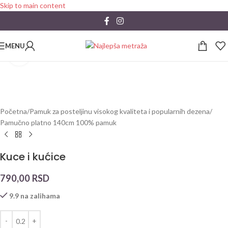
Skip to main content
MENU
Click to enlarge
Početna
/
Pamuk za posteljinu visokog kvaliteta i popularnih dezena
/
Pamučno platno 140cm 100% pamuk
Kuce i kućice
790,00
RSD
9.9 na zalihama