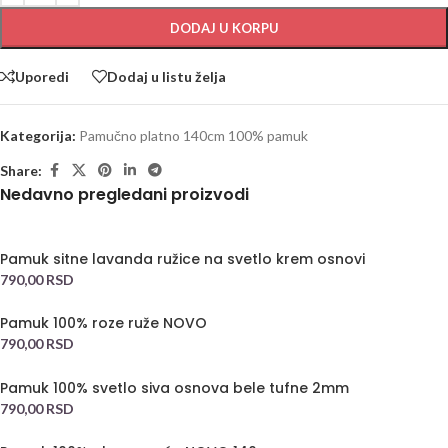
DODAJ U KORPU
Uporedi
Dodaj u listu želja
Kategorija:
Pamučno platno 140cm 100% pamuk
Share:
Nedavno pregledani proizvodi
Pamuk sitne lavanda ružice na svetlo krem osnovi
790,00
RSD
Pamuk 100% roze ruže NOVO
790,00
RSD
Pamuk 100% svetlo siva osnova bele tufne 2mm
790,00
RSD