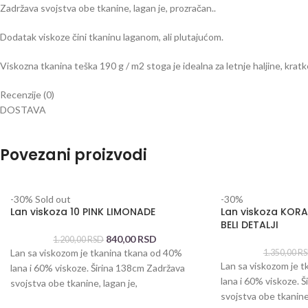
Zadržava svojstva obe tkanine, lagan je, prozračan..
Dodatak viskoze čini tkaninu laganom, ali plutajućom.
Viskozna tkanina teška 190 g / m2 stoga je idealna za letnje haljine, kratk
Recenzije (0)
DOSTAVA
Povezani proizvodi
-30%
Sold out
-30%
Lan viskoza 10 PINK LIMONADE
Lan viskoza KOR
BELI DETALJI
840,00
RSD
1.200,00
RSD
Lan sa viskozom je tkanina tkana od 40%
1.350,00
R
Lan sa viskozom je 
lana i 60% viskoze. Širina 138cm Zadržava
lana i 60% viskoze. 
svojstva obe tkanine, lagan je,
svojstva obe tkanine,