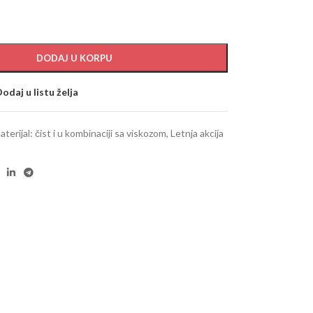
DODAJ U KORPU
odaj u listu želja
aterijal: čist i u kombinaciji sa viskozom
,
Letnja akcija