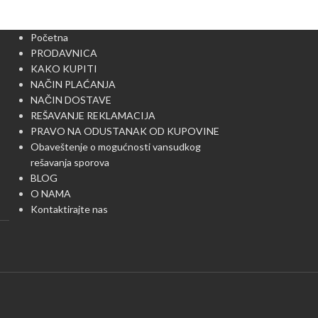
Početna
PRODAVNICA
KAKO KUPITI
NAČIN PLAĆANJA
NAČIN DOSTAVE
REŠAVANJE REKLAMACIJA
PRAVO NA ODUSTANAK OD KUPOVINE
Obaveštenje o mogućnosti vansudkog
rešavanja sporova
BLOG
O NAMA
Kontaktirajte nas