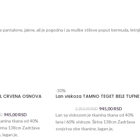
e pantalone, jakne, ali je pogodna i za muške stilove poput bermuda, letnjih
-30%
AL CRVENA OSNOVA
Lan viskoza TAMNO TEGET BELE TUFNE
945,00
RSD
1.350,00
RSD
945,00
RSD
Lan sa viskozom je tkanina tkana od 40%
SD
tkanina tkana od 40%
lana i 60% viskoze. Širina 138cm Zadržava
Širina 138cm Zadržava
svojstva obe tkanine, lagan je,
 lagan je,