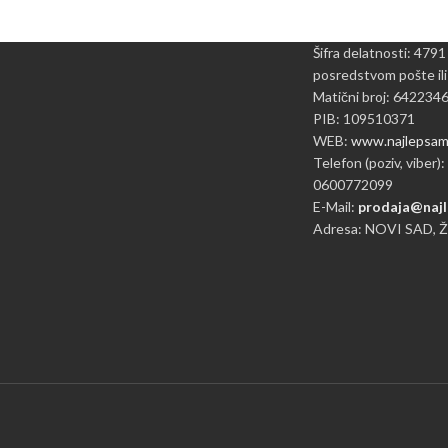
Šifra delatnosti: 4791
posredstvom pošte ili
Matični broj: 642234
PIB: 109510371
WEB:
www.najlepsame
Telefon (poziv, viber):
0600772099
E-Mail:
prodaja@najl
Adresa: NOVI SAD, 