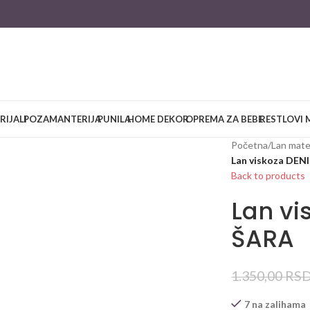
RIJALI
POZAMANTERIJA
PUNILA
HOME DEKOR
OPREMA ZA BEBE
RESTLOVI 
large
Početna
/
Lan mater
Lan viskoza DE
Back to products
Lan vi
ŠARA
1.350,00
RS
7 na zalihama