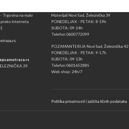
 - Trgovina na malo
Materijali Novi Sad, Železnička 39
 preko interneta
PONEDELJAK - PETAK: 8-19h
61
SUBOTA: 09-14h
Telefon 0600772099
traza.rs
POZAMANTERIJA Novi Sad, Železnička 42
PONEDELJAK - PETAK: 9-17h
SUBOTA: 09-13h
epsametraza.rs
Telefon 0601652885
ŽELEZNIČKA 39
Web shop: 24h/7
Politika privatnosti i zaštita ličnih podataka