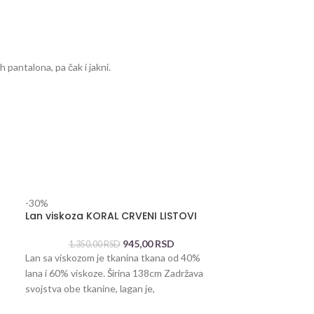
 pantalona, pa čak i jakni.
-30%
-30%
Sold out
Lan viskoza KORAL CRVENI LISTOVI
LAN VISKOZA 1
945,00
RSD
1.350,00
RSD
1.200,0
Lan sa viskozom je tkanina tkana od 40%
Prirodni materijal
lana i 60% viskoze. Širina 138cm Zadržava
lana i viskoze što
svojstva obe tkanine, lagan je,
isteže se i može