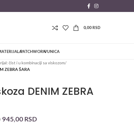
0,00
RSD
MATERIJALA
PATCHWORK
VUNICA
ijal: čist i u kombinaciji sa viskozom
/
NIM ZEBRA ŠARA
skoza DENIM ZEBRA
945,00
RSD
D