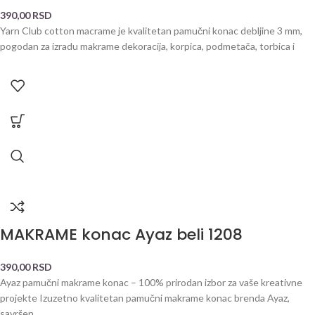
390,00
RSD
Yarn Club cotton macrame je kvalitetan pamučni konac debljine 3 mm,
pogodan za izradu makrame dekoracija, korpica, podmetača, torbica i
MAKRAME konac Ayaz beli 1208
390,00
RSD
Ayaz pamučni makrame konac – 100% prirodan izbor za vaše kreativne
projekte Izuzetno kvalitetan pamučni makrame konac brenda Ayaz,
savršen