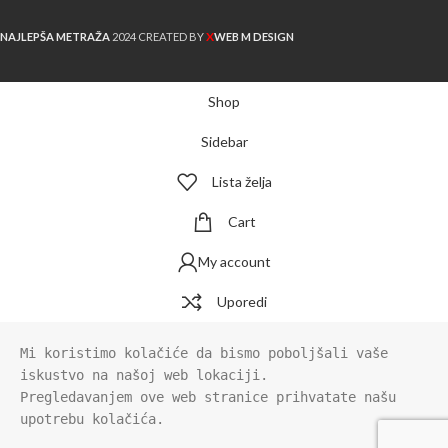
X
NAJLEPŠA METRAŽA
2024 CREATED BY
WEB M DESIGN
Shop
Sidebar
Lista želja
Cart
My account
Uporedi
Mi koristimo kolačiće da bismo poboljšali vaše 
iskustvo na našoj web lokaciji.

Pregledavanjem ove web stranice prihvatate našu 
upotrebu kolačića.