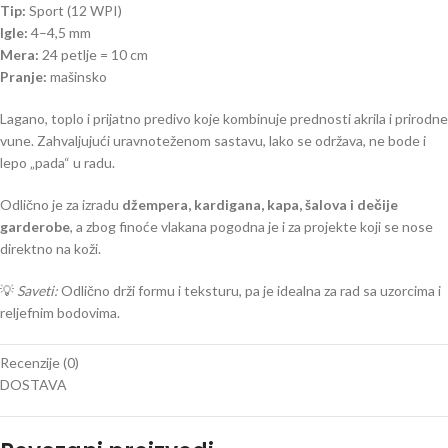
Tip:
Sport (12 WPI)
Igle:
4–4,5 mm
Mera:
24 petlje = 10 cm
Pranje:
mašinsko
Lagano, toplo i prijatno predivo koje kombinuje prednosti akrila i prirodne
vune. Zahvaljujući uravnoteženom sastavu, lako se održava, ne bode i
lepo „pada“ u radu.
Odlično je za izradu
džempera, kardigana, kapa, šalova i dečije
garderobe
, a zbog finoće vlakana pogodna je i za projekte koji se nose
direktno na koži.
💡
Saveti:
Odlično drži formu i teksturu, pa je idealna za rad sa uzorcima i
reljefnim bodovima.
Recenzije (0)
DOSTAVA