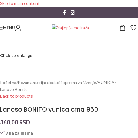
Skip to main content
MENU
Click to enlarge
Početna
/
Pozamanterija: dodaci i oprema za šivenje
/
VUNICA
/
Lanoso Bonito
Back to products
Lanoso BONITO vunica crna 960
360,00
RSD
9 na zalihama