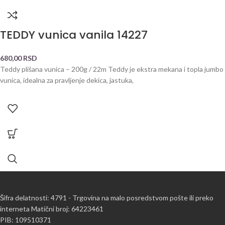
TEDDY vunica vanila 14227
680,00
RSD
Teddy plišana vunica – 200g / 22m Teddy je ekstra mekana i topla jumbo
vunica, idealna za pravljenje dekica, jastuka,
Šifra delatnosti: 4791 - Trgovina na malo posredstvom pošte ili preko
interneta Matični broj: 64223461
PIB: 109510371