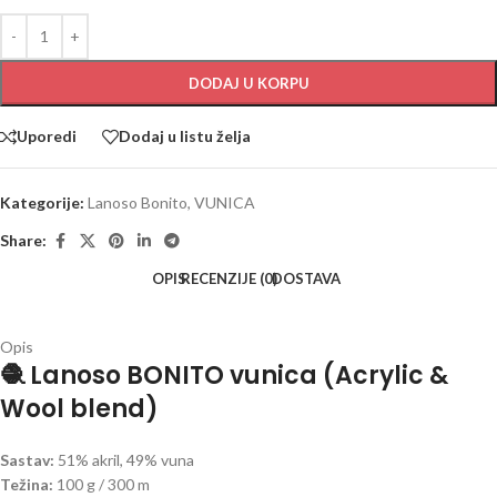
DODAJ U KORPU
Uporedi
Dodaj u listu želja
Kategorije:
Lanoso Bonito
,
VUNICA
Share:
OPIS
RECENZIJE (0)
DOSTAVA
Opis
🧶 Lanoso BONITO vunica (Acrylic &
Wool blend)
Sastav:
51% akril, 49% vuna
Težina:
100 g / 300 m