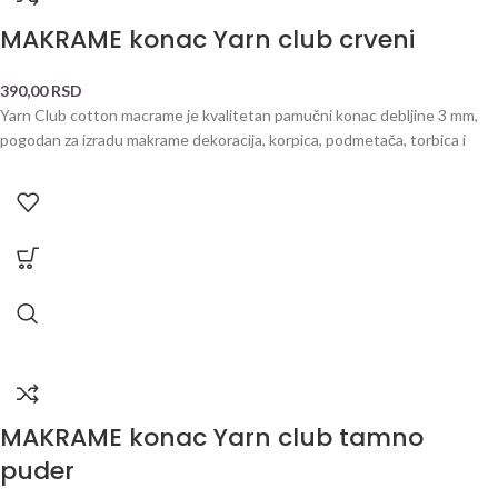
MAKRAME konac Yarn club crveni
390,00
RSD
Yarn Club cotton macrame je kvalitetan pamučni konac debljine 3 mm,
pogodan za izradu makrame dekoracija, korpica, podmetača, torbica i
MAKRAME konac Yarn club tamno
puder