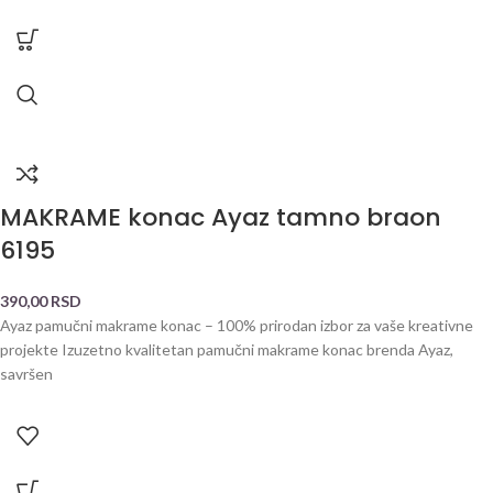
MAKRAME konac Ayaz tamno braon
6195
390,00
RSD
Ayaz pamučni makrame konac – 100% prirodan izbor za vaše kreativne
projekte Izuzetno kvalitetan pamučni makrame konac brenda Ayaz,
savršen