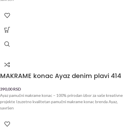
MAKRAME konac Ayaz denim plavi 414
390,00
RSD
Ayaz pamučni makrame konac – 100% prirodan izbor za vaše kreativne
projekte Izuzetno kvalitetan pamučni makrame konac brenda Ayaz,
savršen