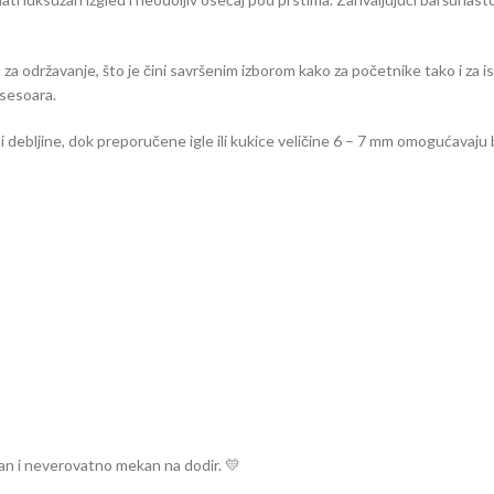
 za održavanje, što je čini savršenim izborom kako za početnike tako i za i
ksesoara.
ebljine, dok preporučene igle ili kukice veličine 6 – 7 mm omogućavaju b
ran i neverovatno mekan na dodir. 💛