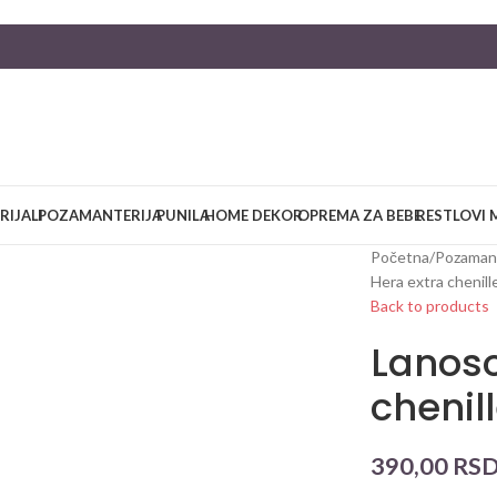
RIJALI
POZAMANTERIJA
PUNILA
HOME DEKOR
OPREMA ZA BEBE
RESTLOVI 
large
Početna
/
Pozamant
Hera extra chenill
Back to products
Lanoso
chenil
390,00
RS