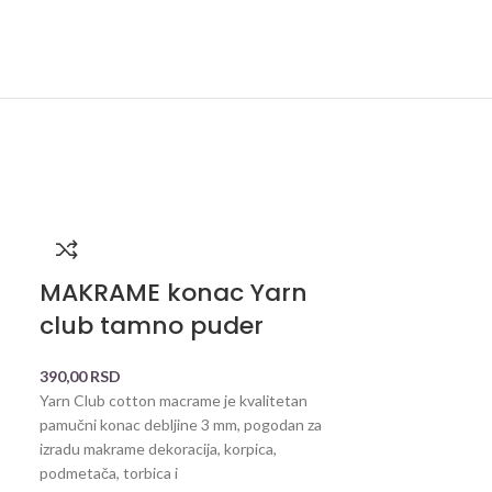
MAKRAME konac Yarn
MAKRAME
club tamno puder
roze 1236
390,00
RSD
390,00
RSD
Yarn Club cotton macrame je kvalitetan
Ayaz pamučni ma
pamučni konac debljine 3 mm, pogodan za
prirodan izbor za
izradu makrame dekoracija, korpica,
Izuzetno kvalite
podmetača, torbica i
brenda Ayaz, sav