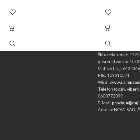
Šifra delatnosti: 4791
posredstvom pošte ili
Matični broj: 642234
PIB: 109510371
WEB:
www.najlepsame
Telefon (poziv, viber):
0600772099
E-Mail:
prodaja@najl
Adresa: NOVI SAD, 