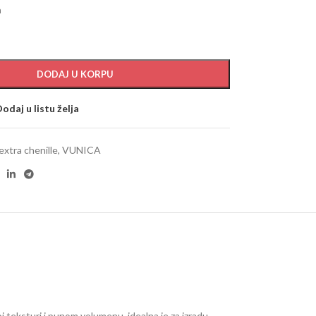
a
DODAJ U KORPU
odaj u listu želja
extra chenille
,
VUNICA
j teksturi i punom volumenu, idealna je za izradu