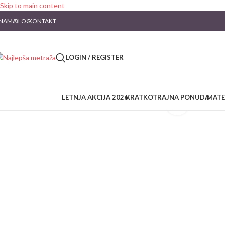
Skip to main content
 NAMA
BLOG
KONTAKT
LOGIN / REGISTER
LETNJA AKCIJA 2026
KRATKOTRAJNA PONUDA
MATE
Click to en