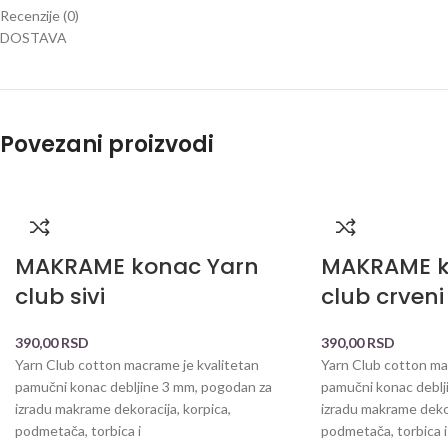
Recenzije (0)
DOSTAVA
Povezani proizvodi
MAKRAME konac Yarn
MAKRAME k
club sivi
club crveni
390,00
RSD
390,00
RSD
Yarn Club cotton macrame je kvalitetan
Yarn Club cotton ma
pamučni konac debljine 3 mm, pogodan za
pamučni konac deblj
izradu makrame dekoracija, korpica,
izradu makrame dekor
podmetača, torbica i
podmetača, torbica i