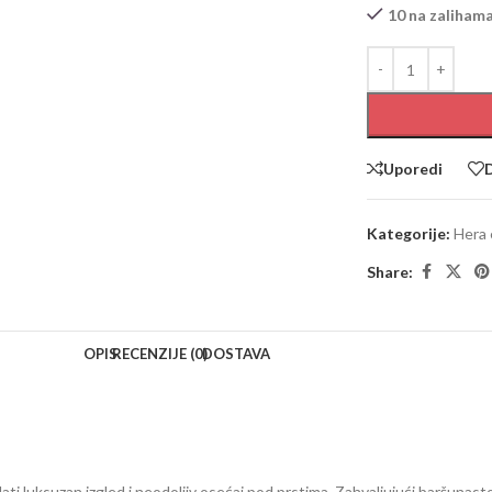
10 na zaliham
Uporedi
D
Kategorije:
Hera 
Share:
OPIS
RECENZIJE (0)
DOSTAVA
i luksuzan izgled i neodoljiv osećaj pod prstima. Zahvaljujući baršunasto