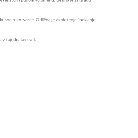
skusne rukotvorce. Odlična je za pletenje i heklanje
rz i ujednačen rad.