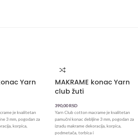
onac Yarn
MAKRAME konac Yarn
club žuti
390,00
RSD
crame je kvalitetan
Yarn Club cotton macrame je kvalitetan
ine 3 mm, pogodan za
pamučni konac debljine 3 mm, pogodan za
acija, korpica,
izradu makrame dekoracija, korpica,
podmetača, torbica i