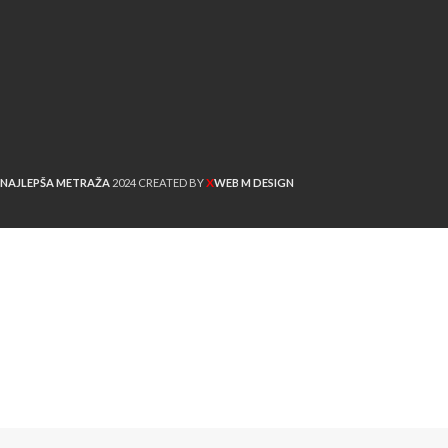
X
NAJLEPŠA METRAŽA
2024 CREATED BY
WEB M DESIGN