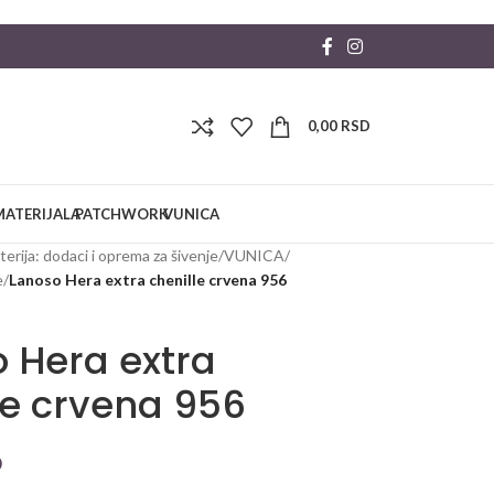
0,00
RSD
MATERIJALA
PATCHWORK
VUNICA
erija: dodaci i oprema za šivenje
/
VUNICA
/
e
/
Lanoso Hera extra chenille crvena 956
 Hera extra
le crvena 956
D