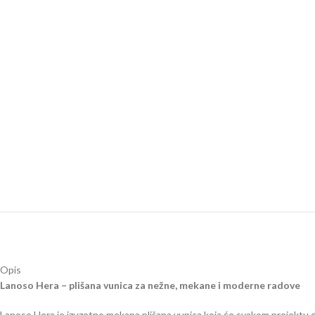
Opis
Lanoso Hera – plišana vunica za nežne, mekane i moderne radove
Lanoso Hera je izuzetno mekana plišana vunica koja će svakom projektu dat