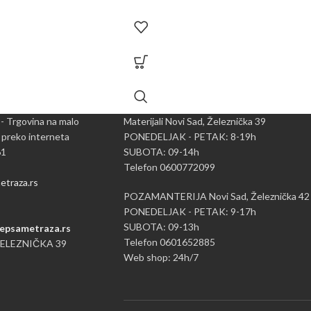
 - Trgovina na malo
Materijali Novi Sad, Železnička 39
 preko interneta
PONEDELJAK - PETAK: 8-19h
61
SUBOTA: 09-14h
Telefon 0600772099
traza.rs
POZAMANTERIJA Novi Sad, Železnička 42
PONEDELJAK - PETAK: 9-17h
SUBOTA: 09-13h
epsametraza.rs
Telefon 0601652885
ŽELEZNIČKA 39
Web shop: 24h/7