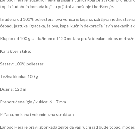
toplih i udobnih komada koji su prijatni za nošenje i korišćenje.
Izrađena od 100% poliestera, ova vunica je lagana, izdržljiva i jednostavna
ćebadi, jastuka, igračaka, šalova, kapa, kućnih dekoracija i svih mekanih a
Klupko od 100 g sa dužinom od 120 metara pruža idealan odnos metraže i d
Karakteristike:
Sastav: 100% poliester
Težina klupka: 100 g
Dužina: 120 m
Preporučene igle / kukica: 6 – 7 mm
Plišana, mekana i voluminozna struktura
Lanoso Hera je pravi izbor kada želite da vaš ručni rad bude topao, mode