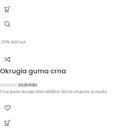
-20%
Sold out
Okrugla guma crna
20,00
RSD
25,00
RSD
Crna guma okrugla 3mm debljine Jača je od gume za maske