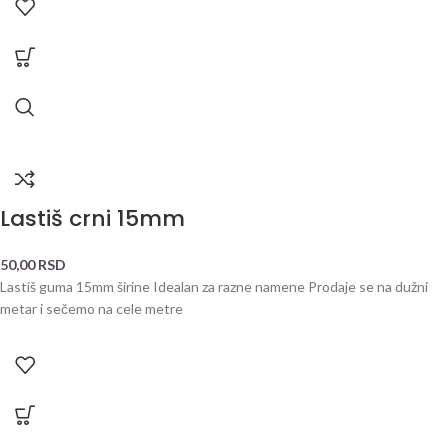
Lastiš crni 15mm
50,00
RSD
Lastiš guma 15mm širine Idealan za razne namene Prodaje se na dužni
metar i sečemo na cele metre