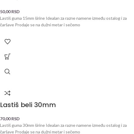
50,00
RSD
Lastiš guma 15mm širine Idealan za razne namene između ostalog i za
čaršave Prodaje se na dužni metar i sečemo
Lastiš beli 30mm
70,00
RSD
Lastiš guma 30mm širine Idealan za razne namene između ostalog i za
čaršave Prodaje se na dužni metar i sečemo