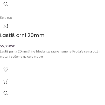
Sold out
Lastiš crni 20mm
55,00
RSD
Lastiš guma 20mm širine Idealan za razne namene Prodaje se na dužni
metar i sečemo na cele metre