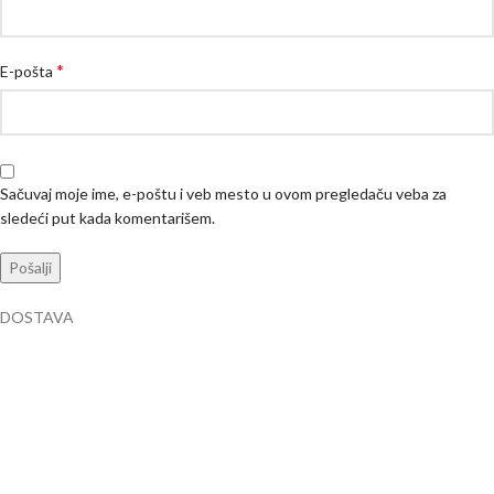
*
E-pošta
Sačuvaj moje ime, e-poštu i veb mesto u ovom pregledaču veba za
sledeći put kada komentarišem.
DOSTAVA