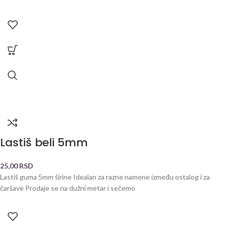
Lastiš beli 5mm
25,00
RSD
Lastiš guma 5mm širine Idealan za razne namene između ostalog i za
čaršave Prodaje se na dužni metar i sečemo