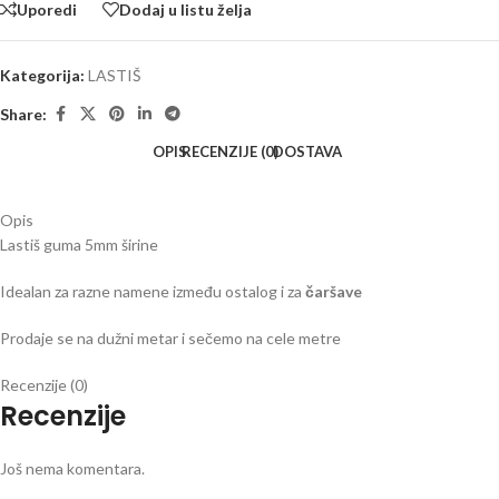
Uporedi
Dodaj u listu želja
Kategorija:
LASTIŠ
Share:
OPIS
RECENZIJE (0)
DOSTAVA
Opis
Lastiš guma 5mm širine
Idealan za razne namene između ostalog i za
čaršave
Prodaje se na dužni metar i sečemo na cele metre
Recenzije (0)
Recenzije
Još nema komentara.