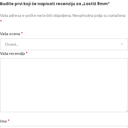
Budite prvi koji će napisati recenziju za „Lastiš 8mm“
Vaša adresa e-pošte neće biti objavljena.
Neophodna polja su označena
*
*
Vaša ocena
*
Vaša recenzija
*
Ime