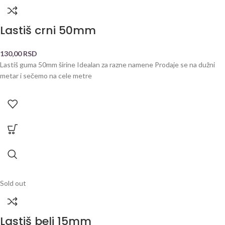
Lastiš crni 50mm
130,00
RSD
Lastiš guma 50mm širine Idealan za razne namene Prodaje se na dužni
metar i sečemo na cele metre
Sold out
Lastiš beli 15mm