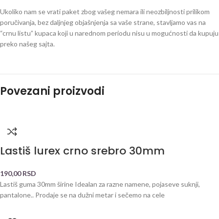
Ukoliko nam se vrati paket zbog vašeg nemara ili neozbiljnosti prilikom
poručivanja, bez daljnjeg objašnjenja sa vaše strane, stavljamo vas na
“crnu listu” kupaca koji u narednom periodu nisu u mogućnosti da kupuju
preko našeg sajta.
Povezani proizvodi
Lastiš lurex crno srebro 30mm
190,00
RSD
Lastiš guma 30mm širine Idealan za razne namene, pojaseve suknji,
pantalone.. Prodaje se na dužni metar i sečemo na cele