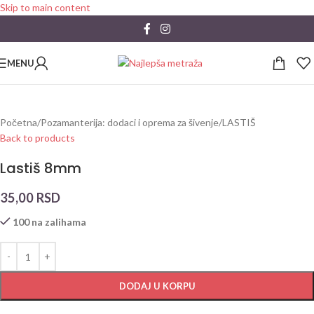
Skip to main content
MENU
Početna
/
Pozamanterija: dodaci i oprema za šivenje
/
LASTIŠ
Back to products
Lastiš 8mm
35,00
RSD
100 na zalihama
DODAJ U KORPU