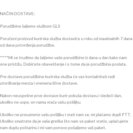
NAČIN DOSTAVE:
Porudžbine šaljemo službom GLS
Poručeni proizvod kurirska služba dostaviće u roku od maximalnih 7 dana
od dana potvrđenja porudžbe.
****Mi se trudimo da šaljemo vaše porudžbine iz dana u dan kako nam
one pristižu. Dobićete obaveštenje i o tome da je porudžbina poslata.
Pre dostave porudžbine kurirska služba će vas kontaktirati radi
utvrđivanja mesta i vremena lične dostave.
Nakon neuspešne prve dostave kurir pokuša dostavu i sledeći dan,
ukoliko ne uspe, on nama vraća vašu pošiljku.
Ukoliko ne preuzmete vašu pošiljku i vrati nam se, mi plaćamo dupli PTT.
Ukoliko smatrate da je vaša greška što nam se paket vratio, uplaćujete
nam duplu poštarinu i mi vam ponovo pošaljemo vaš paket.