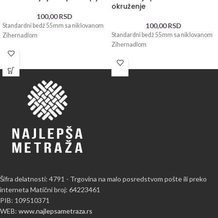
okruženje
100,00
RSD
100,00
RSD
Standardni bedž 55mm sa niklovanom
Standardni bedž 55mm sa niklovanom
Zihernadlom
Zihernadlom
Šifra delatnosti: 4791 - Trgovina na malo posredstvom pošte ili preko
interneta Matični broj: 64223461
PIB: 109510371
WEB:
www.najlepsametraza.rs