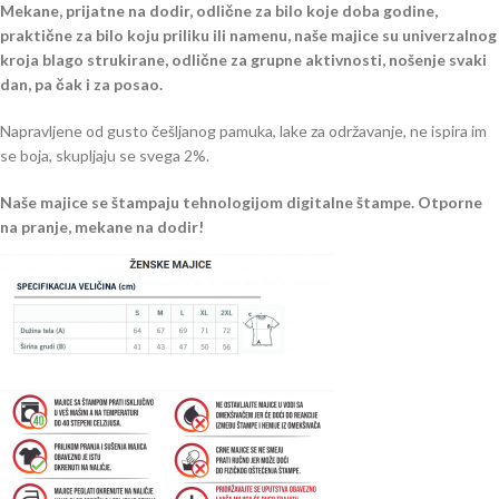
Mekane, prijatne na dodir, odlične za bilo koje doba godine,
praktične za bilo koju priliku ili namenu, naše majice su univerzalnog
kroja blago strukirane, odlične za grupne aktivnosti, nošenje svaki
dan, pa čak i za posao.
Napravljene od gusto češljanog pamuka, lake za održavanje, ne ispira im
se boja, skupljaju se svega 2%.
Naše majice se štampaju tehnologijom digitalne štampe. Otporne
na pranje, mekane na dodir!