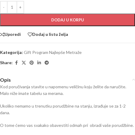
DODAJ U KORPU
Uporedi
Dodaj u listu želja
Kategorija:
Gift Program Najlepše Metraže
Share:
Opis
Kod poručivanja stavite u napomenu veličinu koju želite da naručite.
Malo niže imate tabelu sa merama.
Ukoliko nemamo u trenutku porudžbine na stanju, izrađuje se za 1-2
dana.
O tome ćemo vas svakako obavestiti odmah pri obradi vaše porudžbine.