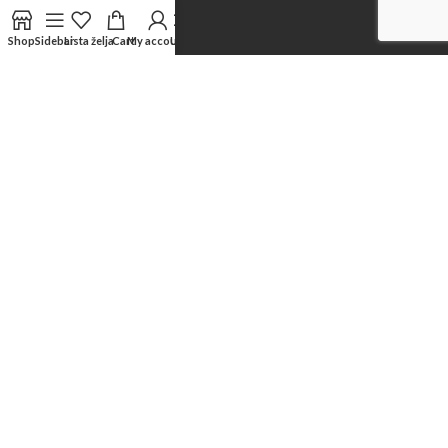
Shop
Sidebar
Lista želja
Cart
My account
Uporedi
Početna
PRODAVNICA
KAKO KUPITI
NAČIN PLAĆANJA
NAČIN DOSTAVE
REŠAVANJE REKLAMACIJA
PRAVO NA ODUSTANAK OD KUPOVINE
Obaveštenje o mogućnosti vansudkog rešavanja sporova
BLOG
O NAMA
Kontaktirajte nas