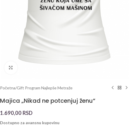
Click to enlarge
Početna
/
Gift Program Najlepše Metraže
Majica „Nikad ne potcenjuj ženu“
1.690,00
RSD
Dostupno za avansnu kupovinu