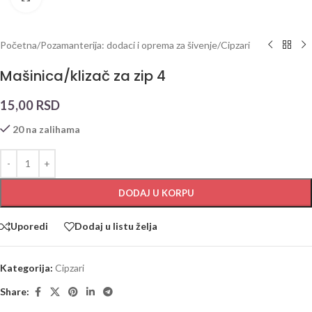
Početna
/
Pozamanterija: dodaci i oprema za šivenje
/
Cipzari
Mašinica/klizač za zip 4
15,00
RSD
20 na zalihama
DODAJ U KORPU
Uporedi
Dodaj u listu želja
Kategorija:
Cipzari
Share: