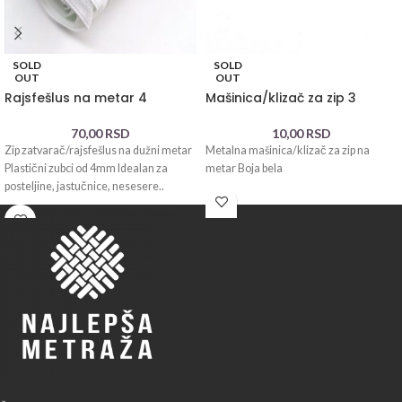
SOLD
SOLD
OUT
OUT
Rajsfešlus na metar 4
Mašinica/klizač za zip 3
70,00
RSD
10,00
RSD
Zip zatvarač/rajsfešlus na dužni metar
Metalna mašinica/klizač za zip na
Plastični zubci od 4mm Idealan za
metar Boja bela
posteljine, jastučnice, nesesere..