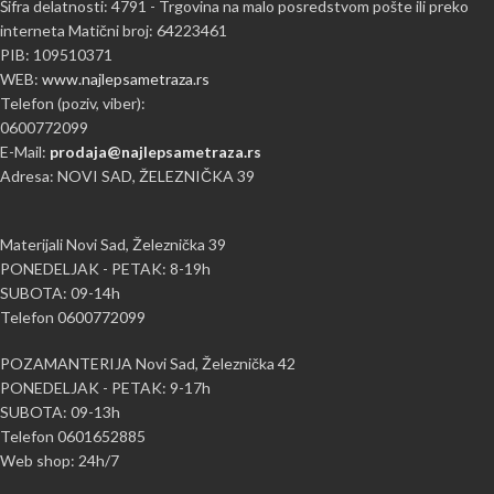
Šifra delatnosti: 4791 - Trgovina na malo posredstvom pošte ili preko
interneta Matični broj: 64223461
PIB: 109510371
WEB:
www.najlepsametraza.rs
Telefon (poziv, viber):
0600772099
E-Mail:
prodaja@najlepsametraza.rs
Adresa: NOVI SAD, ŽELEZNIČKA 39
Materijali Novi Sad, Železnička 39
PONEDELJAK - PETAK: 8-19h
SUBOTA: 09-14h
Telefon 0600772099
POZAMANTERIJA Novi Sad, Železnička 42
PONEDELJAK - PETAK: 9-17h
SUBOTA: 09-13h
Telefon 0601652885
Web shop: 24h/7