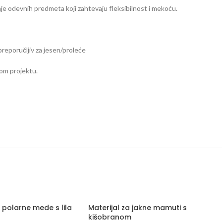
anje odevnih predmeta koji zahtevaju fleksibilnost i mekoću.
 preporučljiv za jesen/proleće
kom projektu.
e polarne mede s lila
Materijal za jakne mamuti s
kišobranom