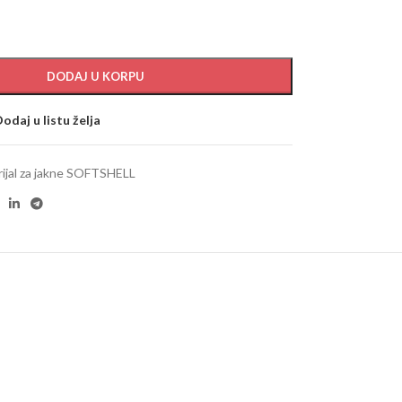
DODAJ U KORPU
odaj u listu želja
ijal za jakne SOFTSHELL