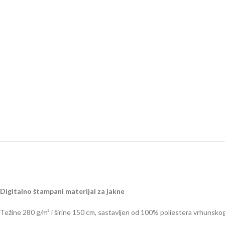
Digitalno štampani materijal za jakne
Težine 280 g/m² i širine 150 cm, sastavljen od 100% poliestera vrhunsko