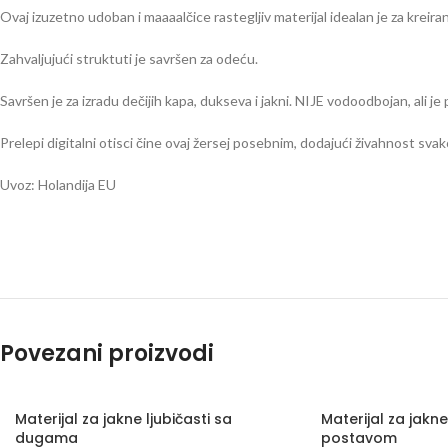
Ovaj izuzetno udoban i maaaalčice rastegljiv materijal idealan je za kreir
Zahvaljujući struktuti je savršen za odeću.
Savršen je za izradu dečijih kapa, dukseva i jakni. NIJE vodoodbojan, ali je
Prelepi digitalni otisci čine ovaj žersej posebnim, dodajući živahnost sva
Uvoz: Holandija EU
Povezani proizvodi
Materijal za jakne ljubičasti sa
Materijal za jakn
dugama
postavom