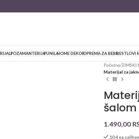
RIJALI
POZAMANTERIJA
PUNILA
HOME DEKOR
OPREMA ZA BEBE
RESTLOVI 
large
Početna
/
ZIMSKI 
Materijal za jakn
Materi
šalom
1.490,00
R
10.4 na zaliha