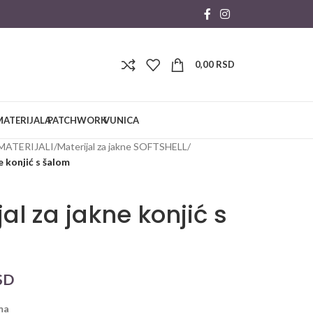
0,00
RSD
MATERIJALA
PATCHWORK
VUNICA
MATERIJALI
/
Materijal za jakne SOFTSHELL
/
e konjić s šalom
jal za jakne konjić s
SD
ma