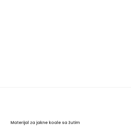
Materijal za jakne koale sa žutim
Materijal za j