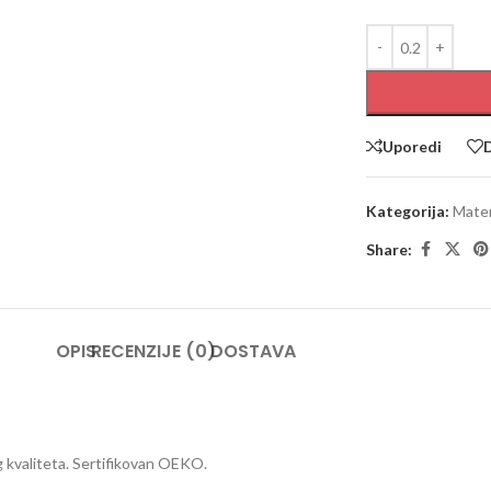
Uporedi
D
Kategorija:
Mater
Share:
OPIS
RECENZIJE (0)
DOSTAVA
g kvaliteta. Sertifikovan OEKO.