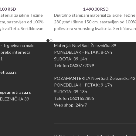
0,00
RSD
1.490,00
RSD
aterijal za jakne Težine
Digitalno štampani materijal za jakne Težine
0 cm, sastavljen od 100%
280 g/m² i širine 150 cm, sastavljen od 100
 kvaliteta. Sertifikovan
poliestera vrhunskog kvaliteta. Sertifikovan
OEKO.
 - Trgovina na malo
Materijali Novi Sad, Železnička 39
 preko interneta
PONEDELJAK - PETAK: 8-19h
61
SUBOTA: 09-14h
Telefon 0600772099
traza.rs
POZAMANTERIJA Novi Sad, Železnička 42
PONEDELJAK - PETAK: 9-17h
SUBOTA: 09-13h
epsametraza.rs
Telefon 0601652885
ŽELEZNIČKA 39
Web shop: 24h/7