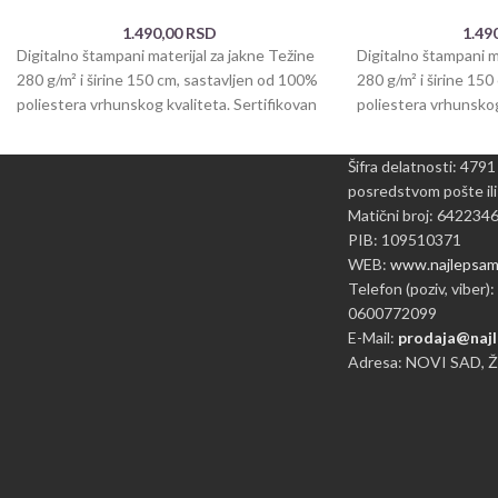
1.490,00
RSD
1.49
Digitalno štampani materijal za jakne Težine
Digitalno štampani m
280 g/m² i širine 150 cm, sastavljen od 100%
280 g/m² i širine 15
poliestera vrhunskog kvaliteta. Sertifikovan
poliestera vrhunskog
OEKO.
OEKO.
Šifra delatnosti: 4791
posredstvom pošte ili
Matični broj: 642234
PIB: 109510371
WEB:
www.najlepsame
Telefon (poziv, viber):
0600772099
E-Mail:
prodaja@najl
Adresa: NOVI SAD, 