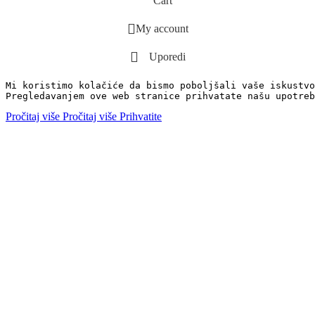
Cart
My account
Uporedi
Mi koristimo kolačiće da bismo poboljšali vaše iskustvo
Pregledavanjem ove web stranice prihvatate našu upotreb
Pročitaj više
Pročitaj više
Prihvatite