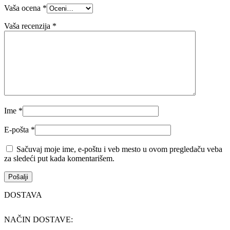
Vaša ocena
*
Vaša recenzija
*
Ime
*
E-pošta
*
Sačuvaj moje ime, e-poštu i veb mesto u ovom pregledaču veba
za sledeći put kada komentarišem.
DOSTAVA
NAČIN DOSTAVE: