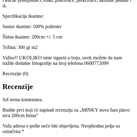
i kućne potrepštine.Ćebad, pokrivače, prekrivače, ukrasne jastuke i
sl.
Specifikacija tkanine:
Sastav tkanine: 100% poliester
Širina tkanine: 200cm +/- 5 cm
Težina: 300 gr m2
Važno!! UKOLIKO niste sigurni u boju, uvek možete da nam
tražite dodatne fotografije na broj telefona 0600772099
Recenzije (0)
Recenzije
Još nema komentara.
Budite prvi koji će napisati recenziju za „MINKY nova šara plavo
siva 200cm širina“
Vaša adresa e-pošte neće biti objavljena.
Neophodna polja su
označena
*