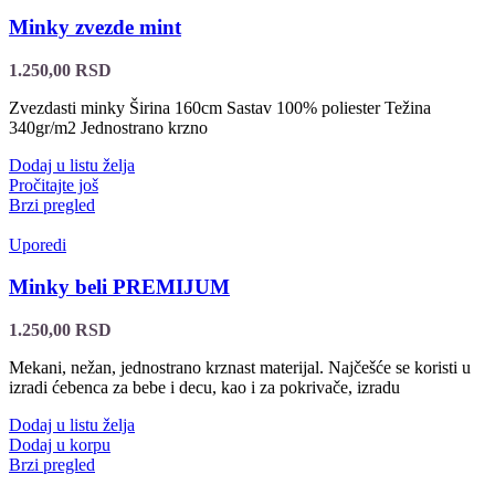
Minky zvezde mint
1.250,00
RSD
Zvezdasti minky Širina 160cm Sastav 100% poliester Težina
340gr/m2 Jednostrano krzno
Dodaj u listu želja
Pročitajte još
Brzi pregled
Uporedi
Minky beli PREMIJUM
1.250,00
RSD
Mekani, nežan, jednostrano krznast materijal. Najčešće se koristi u
izradi ćebenca za bebe i decu, kao i za pokrivače, izradu
Dodaj u listu želja
Dodaj u korpu
Brzi pregled