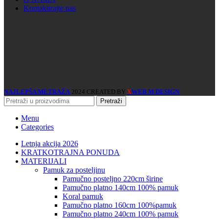
Kontaktirajte nas
NAJLEPŠA METRAŽA
2024 CREATED BY
WEB M DESIGN
X
Pretraži
Menu
Categories
Letnja akcija 2026
KRATKOTRAJNA PONUDA
MATERIJALI
pamuk za posteljinu
pamučno posteljno 220cm širine
pamučno platno 140cm 100% pamuk
koral pamuk
pamučno platno 160cm 100%pamuk
pamučno platno 240cm 100% pamuk