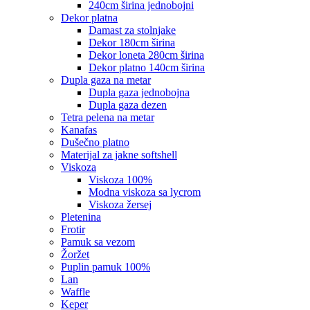
240cm širina jednobojni
dekor platna
damast za stolnjake
dekor 180cm širina
dekor loneta 280cm širina
dekor platno 140cm širina
dupla gaza na metar
dupla gaza jednobojna
dupla gaza dezen
tetra pelena na metar
kanafas
dušečno platno
materijal za jakne softshell
viskoza
viskoza 100%
modna viskoza sa lycrom
viskoza žersej
pletenina
frotir
pamuk sa vezom
žoržet
puplin pamuk 100%
lan
waffle
keper