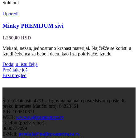
Sold out
Uporedi
Minky PREMIJUM sivi
1.250,00
RSD
Mekani, nežan, jednostrano krznast materijal. Najčešće se koristi u
izradi ćebenca za bebe i decu, kao i za pokrivače, izradu
Dodaj u listu želja
Pročitajte još
Brzi pregled
Šifra delatnosti: 4791 - Trgovina na malo posredstvom pošte ili
preko interneta Matični broj: 64223461
PIB: 109510371
WEB:
www.najlepsametraza.rs
Telefon (poziv, viber):
0600772099
E-Mail:
prodaja@najlepsametraza.rs