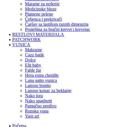
marame za nošenje
medicinske bluze
platnene pelene
ćebenca i prekrivači
čaršav sa lastišom raznih dimenzija
posteljina za bračni krevet i krevetac
RESTLOVI MATERIJALA
PATCHWORK
VUNICA
makrame
cazz batik
dolce
elit baby
fable fur
hera extra chenille
lana gatto vunica
lanoso bonito
lanoso konac za heklanje
nako lora
nako spaghetti
pamučno predivo
runska vuna
yarn art
Početna