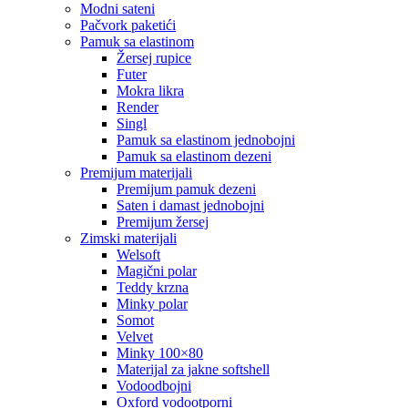
modni sateni
pačvork paketići
pamuk sa elastinom
žersej rupice
futer
mokra likra
render
singl
pamuk sa elastinom jednobojni
pamuk sa elastinom dezeni
premijum materijali
premijum pamuk dezeni
saten i damast jednobojni
premijum žersej
zimski materijali
welsoft
magični polar
teddy krzna
minky polar
somot
velvet
minky 100×80
materijal za jakne softshell
vodoodbojni
oxford vodootporni