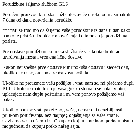
Porudžbine šaljemo službom GLS
Poručeni proizvod kurirska služba dostaviće u roku od maximalnih
7 dana od dana potvrđenja porudžbe.
****Mi se trudimo da šaljemo vaše porudžbine iz dana u dan kako
nam one pristižu. Dobićete obaveštenje i o tome da je porudžbina
poslata.
Pre dostave porudžbine kurirska služba će vas kontaktirati radi
utvrđivanja mesta i vremena lične dostave.
Nakon neuspešne prve dostave kurir pokuša dostavu i sledeći dan,
ukoliko ne uspe, on nama vraća vašu pošiljku.
Ukoliko ne preuzmete vašu pošiljku i vrati nam se, mi plaćamo dupli
PTT. Ukoliko smatrate da je vaša greška što nam se paket vratio,
uplaćujete nam duplu poštarinu i mi vam ponovo pošaljemo vaš
paket.
Ukoliko nam se vrati paket zbog vašeg nemara ili neozbiljnosti
prilikom poručivanja, bez daljnjeg objašnjenja sa vaše strane,
stavljamo vas na “crnu listu” kupaca koji u narednom periodu nisu u
mogućnosti da kupuju preko našeg sajta.