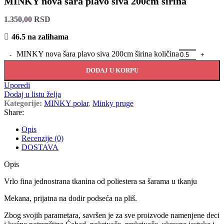
MINKY nova šara plavo siva 200cm širina
1.350,00
RSD
46.5 na zalihama
MINKY nova šara plavo siva 200cm širina količina
DODAJ U KORPU
Uporedi
Dodaj u listu želja
Kategorije:
MINKY polar
,
Minky pruge
Share:
Opis
Recenzije (0)
DOSTAVA
Opis
Vrlo fina jednostrana tkanina od poliestera sa šarama u tkanju
Mekana, prijatna na dodir podseća na pliš.
Zbog svojih parametara, savršen je za sve proizvode namenjene deci