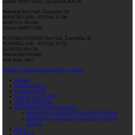
Adresa: NOVI SAD, ŽELEZNIČKA 39
Materijali Novi Sad, Železnička 39
PONEDELJAK - PETAK: 8-19h
SUBOTA: 09-14h
Telefon 0600772099
POZAMANTERIJA Novi Sad, Železnička 42
PONEDELJAK - PETAK: 9-17h
SUBOTA: 09-13h
Telefon 0601652885
Web shop: 24h/7
Politika privatnosti i zaštita ličnih podataka
Početna
PRODAVNICA
KAKO KUPITI
NAČIN PLAĆANJA
NAČIN DOSTAVE
REŠAVANJE REKLAMACIJA
PRAVO NA ODUSTANAK OD KUPOVINE
Obaveštenje o mogućnosti vansudkog rešavanja
sporova
BLOG
O NAMA