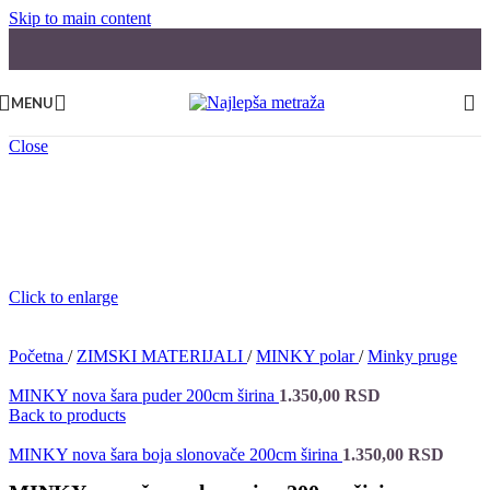
Skip to main content
MENU
Close
Click to enlarge
Početna
/
ZIMSKI MATERIJALI
/
MINKY polar
/
Minky pruge
MINKY nova šara puder 200cm širina
1.350,00
RSD
Back to products
MINKY nova šara boja slonovače 200cm širina
1.350,00
RSD