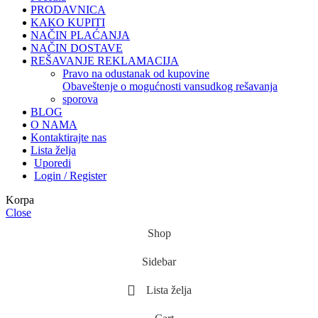
PRODAVNICA
KAKO KUPITI
NAČIN PLAĆANJA
NAČIN DOSTAVE
REŠAVANJE REKLAMACIJA
pravo na odustanak od kupovine
obaveštenje o mogućnosti vansudkog rešavanja
sporova
BLOG
O NAMA
Kontaktirajte nas
Lista želja
Uporedi
Login / Register
Korpa
Close
Shop
Sidebar
Lista želja