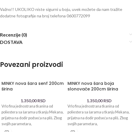
Važno!! UKOLIKO niste sigurni u boju, uvek možete da nam tražite
dodatne fotografije na broj telefona 0600772099
Recenzije (0)
DOSTAVA
Povezani proizvodi
MINKY nova šara senf 200cm
MINKY nova šara boja
širina
slonovače 200cm širina
1.350,00
RSD
1.350,00
RSD
Vrlo fina jednostrana tkanina od
Vrlo fina jednostrana tkanina od
poliestera sa šarama u tkanju Mekana,
poliestera sa šarama u tkanju Mekana,
prijatna na dodir podseća na pliš. Zbog
prijatna na dodir podseća na pliš. Zbog
svojih parametara,
svojih parametara,