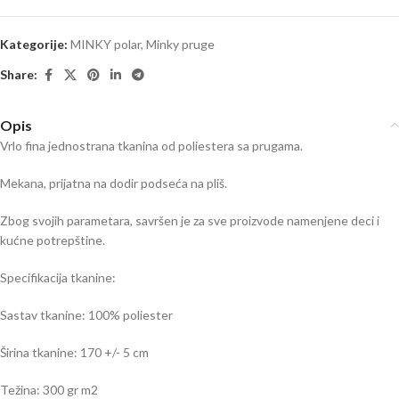
Kategorije:
MINKY polar
,
Minky pruge
Share:
Opis
Vrlo fina jednostrana tkanina od poliestera sa prugama.
Mekana, prijatna na dodir podseća na pliš.
Zbog svojih parametara, savršen je za sve proizvode namenjene deci i
kućne potrepštine.
Specifikacija tkanine:
Sastav tkanine: 100% poliester
Širina tkanine: 170 +/- 5 cm
Težina: 300 gr m2