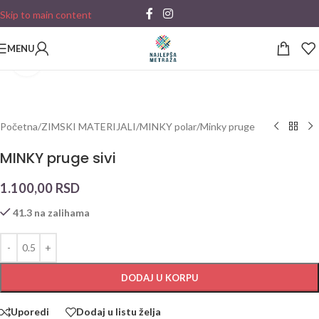
Skip to main content
MENU
Click to enlarge
Početna
/
ZIMSKI MATERIJALI
/
MINKY polar
/
Minky pruge
MINKY pruge sivi
1.100,00
RSD
41.3 na zalihama
DODAJ U KORPU
Uporedi
Dodaj u listu želja