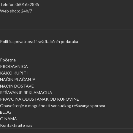
Telefon 0601652885
Web shop: 24h/7
Politika privatnosti i zaštita ličnih podataka
Početna
PRODAVNICA
KAKO KUPITI
NAČIN PLAĆANJA
NAČIN DOSTAVE
REŠAVANJE REKLAMACIJA
PRAVO NA ODUSTANAK OD KUPOVINE
Obaveštenje o mogućnosti vansudkog rešavanja sporova
BLOG
O NAMA
Kontaktirajte nas