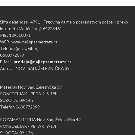
Šifra delatnosti: 4791 - Trgovina na malo posredstvom pošte ili preko
interneta Matični broj: 64223461
PIB: 109510371
WEB:
www.najlepsametraza.rs
Telefon (poziv, viber):
0600772099
E-Mail:
prodaja@najlepsametraza.rs
Adresa: NOVI SAD, ŽELEZNIČKA 39
Materijali Novi Sad, Železnička 39
PONEDELJAK - PETAK: 8-19h
SUBOTA: 09-14h
Telefon 0600772099
POZAMANTERIJA Novi Sad, Železnička 42
PONEDELJAK - PETAK: 9-17h
SUBOTA: 09-13h